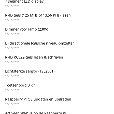
7 segment LED display
25/10/2020
RFID tags (125 MHz of 13,56 KHz) lezen
25/10/2020
Dimmer voor lamp (230V)
25/10/2020
Bi-directionele logische niveau-omzetter
23/10/2020
RFID RC522-tags lezen & schrijven
20/10/2020
Lichtsterkte sensor (TSL2561)
20/10/2020
Toetsenbord 3 x 4
20/10/2020
Raspberry Pi OS updaten en upgraden
20/10/2020
Activeer SPI-bus op de Raspberry Pi