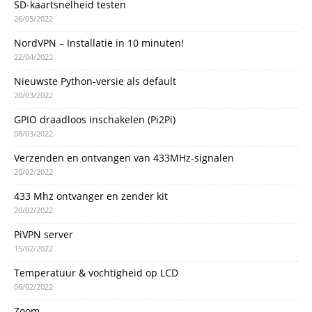
SD-kaartsnelheid testen
26/05/2022
NordVPN – Installatie in 10 minuten!
22/04/2022
Nieuwste Python-versie als default
20/03/2022
GPIO draadloos inschakelen (Pi2Pi)
08/03/2022
Verzenden en ontvangen van 433MHz-signalen
20/02/2022
433 Mhz ontvanger en zender kit
20/02/2022
PiVPN server
15/02/2022
Temperatuur & vochtigheid op LCD
06/02/2022
Zoom