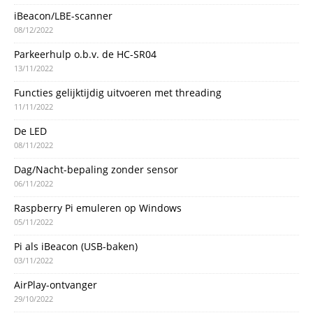
iBeacon/LBE-scanner
08/12/2022
Parkeerhulp o.b.v. de HC-SR04
13/11/2022
Functies gelijktijdig uitvoeren met threading
11/11/2022
De LED
08/11/2022
Dag/Nacht-bepaling zonder sensor
06/11/2022
Raspberry Pi emuleren op Windows
05/11/2022
Pi als iBeacon (USB-baken)
03/11/2022
AirPlay-ontvanger
29/10/2022