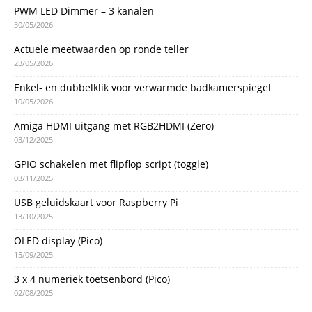
PWM LED Dimmer – 3 kanalen
30/05/2026
Actuele meetwaarden op ronde teller
23/05/2026
Enkel- en dubbelklik voor verwarmde badkamerspiegel
10/05/2026
Amiga HDMI uitgang met RGB2HDMI (Zero)
03/12/2025
GPIO schakelen met flipflop script (toggle)
03/11/2025
USB geluidskaart voor Raspberry Pi
13/10/2025
OLED display (Pico)
15/09/2025
3 x 4 numeriek toetsenbord (Pico)
02/08/2025