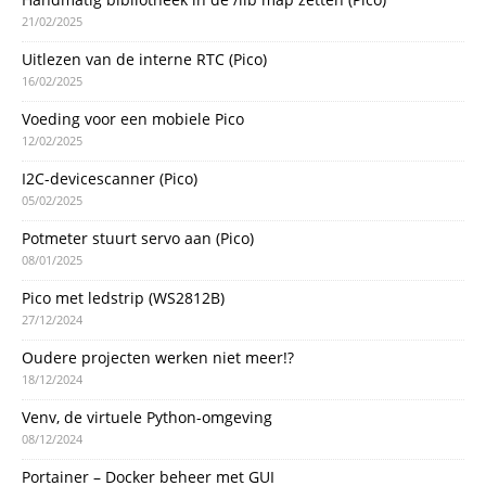
21/02/2025
Uitlezen van de interne RTC (Pico)
16/02/2025
Voeding voor een mobiele Pico
12/02/2025
I2C-devicescanner (Pico)
05/02/2025
Potmeter stuurt servo aan (Pico)
08/01/2025
Pico met ledstrip (WS2812B)
27/12/2024
Oudere projecten werken niet meer!?
18/12/2024
Venv, de virtuele Python-omgeving
08/12/2024
Portainer – Docker beheer met GUI