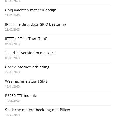
05/08/2023
Chiq wachten met een dotlijn
29/07/2023
IFTTT melding door GPIO besturing
28/07/2023
IFTTT (IF This Then That)
04/06/2023
‘Deurbel’ verbinden met GPIO
03/06/2023
Check internetverbinding
27/05/2023
Wasmachine stuurt SMS
12/04/2023
RS232 TTL module
11/03/2023
Statische meterafbeelding met Pillow
18/02/2023