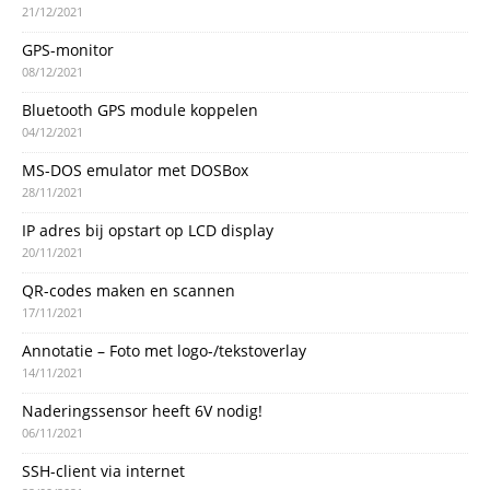
21/12/2021
GPS-monitor
08/12/2021
Bluetooth GPS module koppelen
04/12/2021
MS-DOS emulator met DOSBox
28/11/2021
IP adres bij opstart op LCD display
20/11/2021
QR-codes maken en scannen
17/11/2021
Annotatie – Foto met logo-/tekstoverlay
14/11/2021
Naderingssensor heeft 6V nodig!
06/11/2021
SSH-client via internet