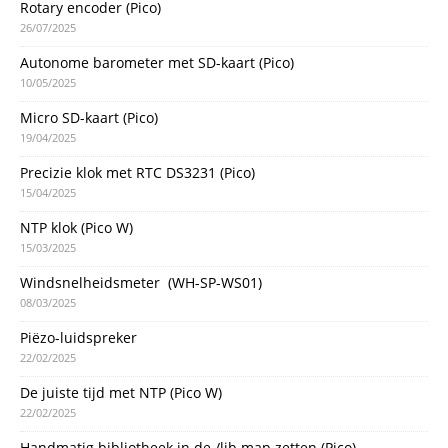
Rotary encoder (Pico)
26/07/2025
Autonome barometer met SD-kaart (Pico)
10/05/2025
Micro SD-kaart (Pico)
19/04/2025
Precizie klok met RTC DS3231 (Pico)
15/04/2025
NTP klok (Pico W)
15/03/2025
Windsnelheidsmeter (WH-SP-WS01)
08/03/2025
Piëzo-luidspreker
22/02/2025
De juiste tijd met NTP (Pico W)
22/02/2025
Handmatig bibliotheek in de /lib map zetten (Pico)