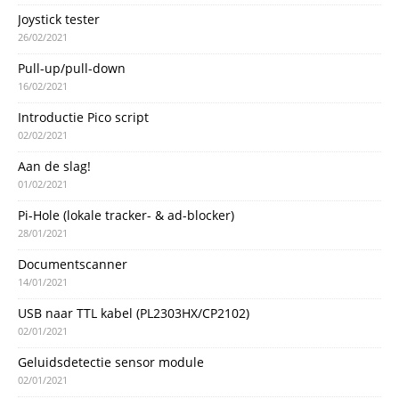
Joystick tester
26/02/2021
Pull-up/pull-down
16/02/2021
Introductie Pico script
02/02/2021
Aan de slag!
01/02/2021
Pi-Hole (lokale tracker- & ad-blocker)
28/01/2021
Documentscanner
14/01/2021
USB naar TTL kabel (PL2303HX/CP2102)
02/01/2021
Geluidsdetectie sensor module
02/01/2021