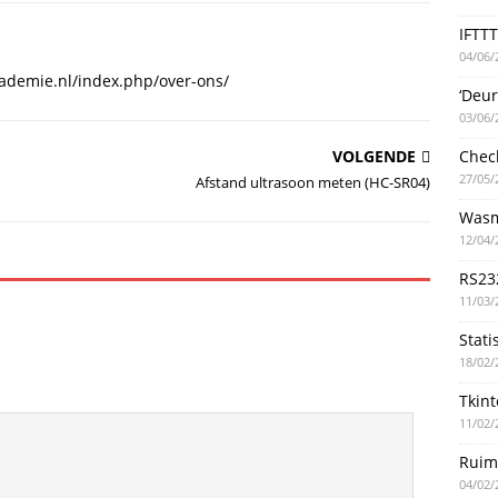
IFTTT
04/06/
icademie.nl/index.php/over-ons/
‘Deu
03/06/
Chec
VOLGENDE
27/05/
Afstand ultrasoon meten (HC-SR04)
Wasm
12/04/
RS23
11/03/
Stati
18/02/
Tkint
11/02/
Ruim
04/02/