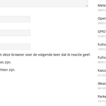
Mete
28/01/
Ope
28/01/
GPIO
21/01/
Fulls
14/01/
n deze browser voor de volgende keer dat ik reactie geef.
Fulls
es zijn.
08/01/
hten zijn.
Kwiz
21/12/
iBea
08/12/
Parke
13/11/