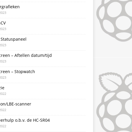
rgrafieken
2023
nCV
2023
 Statuspaneel
2023
creen – Aftellen datum/tijd
2023
creen – Stopwatch
2023
zie
2022
con/LBE-scanner
2022
erhulp o.b.v. de HC-SR04
2022