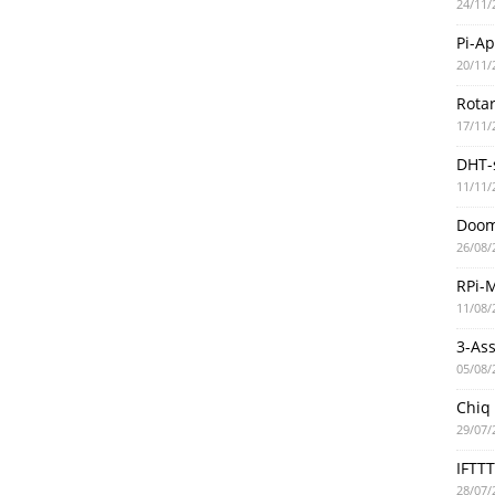
24/11/
Pi-A
20/11/
Rotar
17/11/
DHT-
11/11/
Doo
26/08/
RPi-
11/08/
3-As
05/08/
Chiq
29/07/
IFTT
28/07/