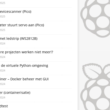
2025
evicescanner (Pico)
2025
ter stuurt servo aan (Pico)
2025
met ledstrip (WS2812B)
2024
re projecten werken niet meer!?
2024
 de virtuele Python-omgeving
2024
ainer – Docker beheer met GUI
2024
r (containerisatie)
2024
dtest