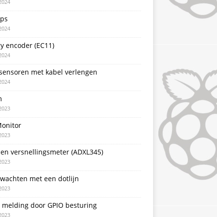
2024
pps
2024
y encoder (EC11)
2024
sensoren met kabel verlengen
2024
m
2023
Monitor
2023
sen versnellingsmeter (ADXL345)
2023
 wachten met een dotlijn
2023
T melding door GPIO besturing
2023