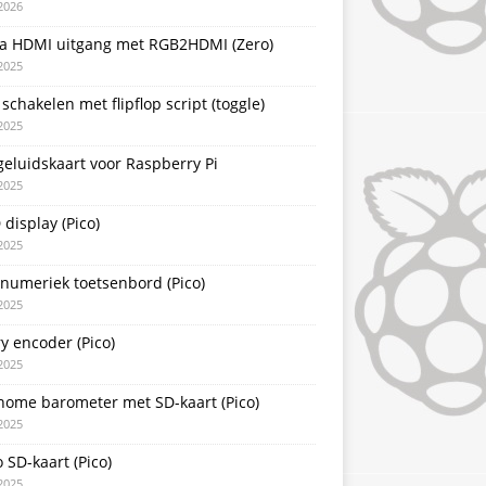
2026
a HDMI uitgang met RGB2HDMI (Zero)
2025
schakelen met flipflop script (toggle)
2025
eluidskaart voor Raspberry Pi
2025
display (Pico)
2025
 numeriek toetsenbord (Pico)
2025
y encoder (Pico)
2025
nome barometer met SD-kaart (Pico)
2025
 SD-kaart (Pico)
2025