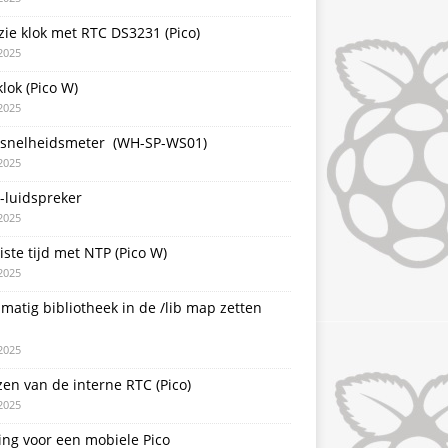
zie klok met RTC DS3231 (Pico)
2025
lok (Pico W)
2025
snelheidsmeter (WH-SP-WS01)
2025
-luidspreker
2025
iste tijd met NTP (Pico W)
2025
atig bibliotheek in de /lib map zetten
2025
zen van de interne RTC (Pico)
2025
ing voor een mobiele Pico