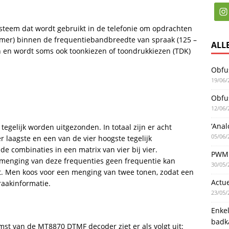
ysteem dat wordt gebruikt in de telefonie om opdrachten
mmer) binnen de frequentiebandbreedte van spraak (125 –
ALL
en en wordt soms ook toonkiezen of toondrukkiezen (TDK)
Obfus
19/06/
Obfus
12/06/
‘Anal
tegelijk worden uitgezonden. In totaal zijn er acht
05/06/
r laagste en een van de vier hoogste tegelijk
de combinaties in een matrix van vier bij vier.
PWM 
r menging van deze frequenties geen frequentie kan
30/05/
at. Men koos voor een menging van twee tonen, zodat een
Actu
raakinformatie.
23/05/
Enke
badk
mst van de MT8870 DTMF decoder ziet er als volgt uit: