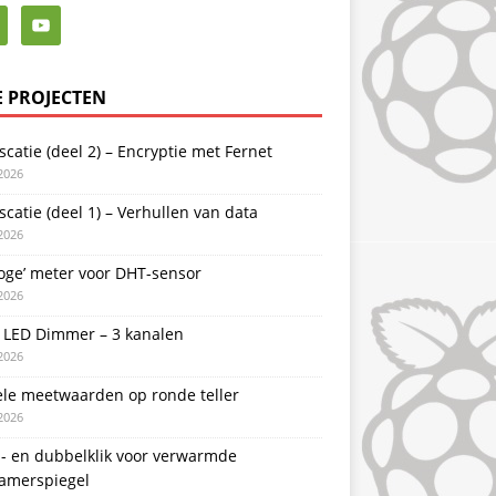
E PROJECTEN
catie (deel 2) – Encryptie met Fernet
2026
catie (deel 1) – Verhullen van data
2026
oge’ meter voor DHT-sensor
2026
LED Dimmer – 3 kanalen
2026
ele meetwaarden op ronde teller
2026
l- en dubbelklik voor verwarmde
amerspiegel