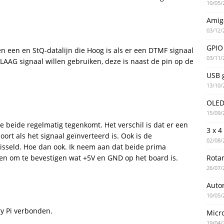
10/05/
Amig
03/12/
GPIO 
en een en StQ-datalijn die Hoog is als er een DTMF signaal
03/11/
LAAG signaal willen gebruiken, deze is naast de pin op de
USB g
13/10/
OLED 
15/09/
e beide regelmatig tegenkomt. Het verschil is dat er een
3 x 4
hoort als het signaal geïnverteerd is. Ook is de
02/08/
sseld. Hoe dan ook. Ik neem aan dat beide prima
Rotar
n om te bevestigen wat +5V en GND op het board is.
26/07/
Auto
10/05/
y Pi verbonden.
Micro
19/04/