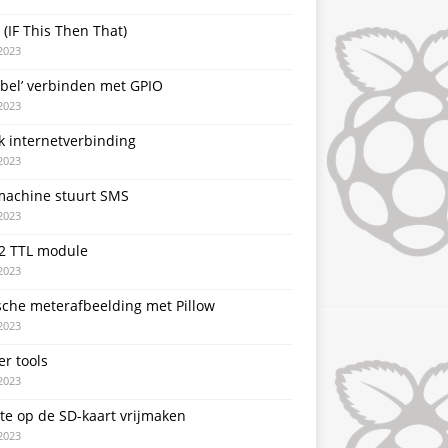
 (IF This Then That)
2023
rbel’ verbinden met GPIO
2023
k internetverbinding
2023
achine stuurt SMS
2023
2 TTL module
2023
sche meterafbeelding met Pillow
2023
er tools
2023
te op de SD-kaart vrijmaken
2023