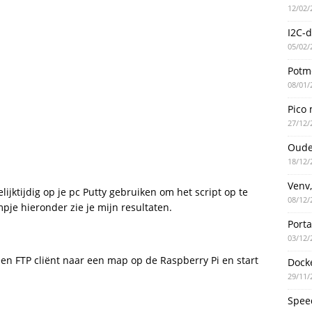
12/02/
I2C-d
05/02/
Potme
08/01/
Pico 
27/12/
Oude
18/12/
Venv,
lijktijdig op je pc Putty gebruiken om het script op te
08/12/
lmpje hieronder zie je mijn resultaten.
Port
03/12/
een FTP cliënt naar een map op de Raspberry Pi en start
Docke
29/11/
Spee