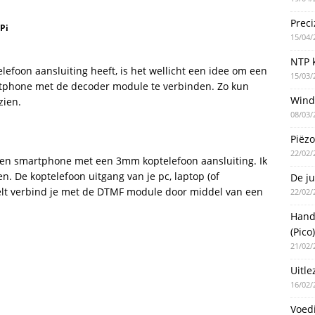
Preci
Pi
15/04/
NTP k
efoon aansluiting heeft, is het wellicht een idee om een
15/03/
martphone met de decoder module te verbinden. Zo kun
Wind
zien.
08/03/
Piëzo
22/02/
een smartphone met een 3mm koptelefoon aansluiting. Ik
n. De koptelefoon uitgang van je pc, laptop (of
De ju
elt verbind je met de DTMF module door middel van een
22/02/
Handm
(Pico)
21/02/
Uitle
16/02/
Voed