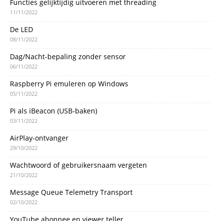
Functies gelijktijdig uitvoeren met threading
11/11/2022
De LED
08/11/2022
Dag/Nacht-bepaling zonder sensor
06/11/2022
Raspberry Pi emuleren op Windows
05/11/2022
Pi als iBeacon (USB-baken)
03/11/2022
AirPlay-ontvanger
29/10/2022
Wachtwoord of gebruikersnaam vergeten
21/10/2022
Message Queue Telemetry Transport
02/10/2022
YouTube abonnee en viewer teller