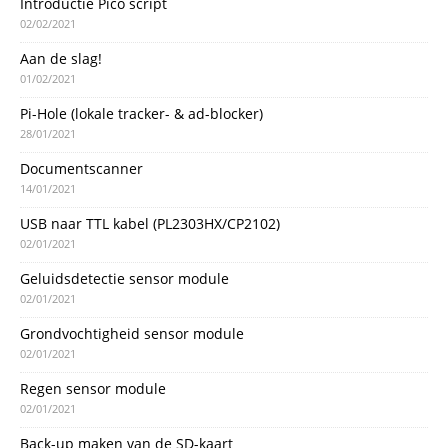
Introductie Pico script
02/02/2021
Aan de slag!
01/02/2021
Pi-Hole (lokale tracker- & ad-blocker)
28/01/2021
Documentscanner
14/01/2021
USB naar TTL kabel (PL2303HX/CP2102)
02/01/2021
Geluidsdetectie sensor module
02/01/2021
Grondvochtigheid sensor module
02/01/2021
Regen sensor module
02/01/2021
Back-up maken van de SD-kaart