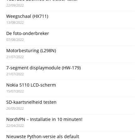
22/09/2022
Weegschaal (HX711)
13/08/2022
De foto-onderbreker
07/08/2022
Motorbesturing (L298N)
21/07/2022
7-segment displaymodule (HW-179)
21/07/2022
Nokia 5110 LCD-scherm
15/07/2022
SD-kaartsnelheid testen
26/05/2022
NordVPN – Installatie in 10 minuten!
22/04/2022
Nieuwste Python-versie als default