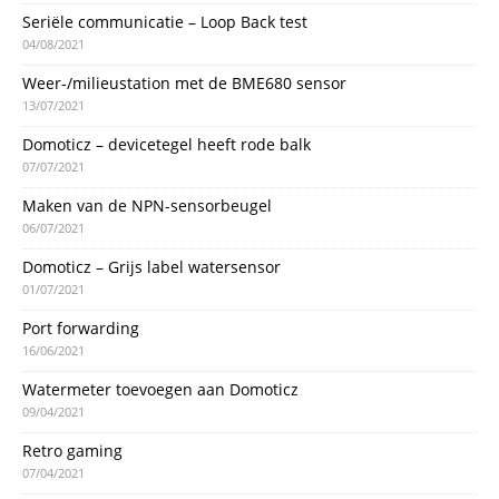
Seriële communicatie – Loop Back test
04/08/2021
Weer-/milieustation met de BME680 sensor
13/07/2021
Domoticz – devicetegel heeft rode balk
07/07/2021
Maken van de NPN-sensorbeugel
06/07/2021
Domoticz – Grijs label watersensor
01/07/2021
Port forwarding
16/06/2021
Watermeter toevoegen aan Domoticz
09/04/2021
Retro gaming
07/04/2021