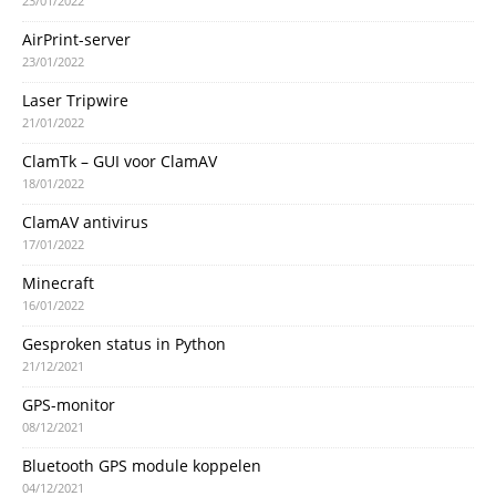
23/01/2022
AirPrint-server
23/01/2022
Laser Tripwire
21/01/2022
ClamTk – GUI voor ClamAV
18/01/2022
ClamAV antivirus
17/01/2022
Minecraft
16/01/2022
Gesproken status in Python
21/12/2021
GPS-monitor
08/12/2021
Bluetooth GPS module koppelen
04/12/2021