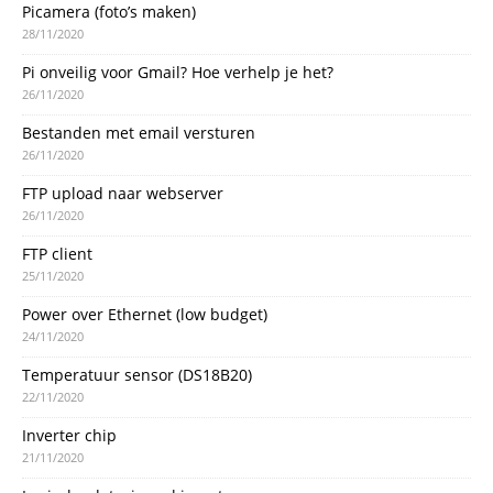
Picamera (foto’s maken)
28/11/2020
Pi onveilig voor Gmail? Hoe verhelp je het?
26/11/2020
Bestanden met email versturen
26/11/2020
FTP upload naar webserver
26/11/2020
FTP client
25/11/2020
Power over Ethernet (low budget)
24/11/2020
Temperatuur sensor (DS18B20)
22/11/2020
Inverter chip
21/11/2020