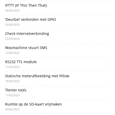
IFTTT (IF This Then That)
04/06/2023
‘Deurbel’ verbinden met GPIO
03/06/2023
Check internetverbinding
27/05/2023
Wasmachine stuurt SMS
12/04/2023
RS232 TTL module
11/03/2023
Statische meterafbeelding met Pillow
18/02/2023
Tkinter tools
11/02/2023
Ruimte op de SD-kaart vrijmaken
04/02/2023