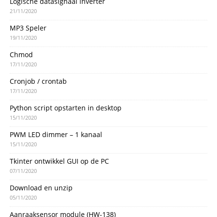
Logische datasignaal inverter
21/11/2020
MP3 Speler
19/11/2020
Chmod
17/11/2020
Cronjob / crontab
17/11/2020
Python script opstarten in desktop
15/11/2020
PWM LED dimmer – 1 kanaal
15/11/2020
Tkinter ontwikkel GUI op de PC
07/11/2020
Download en unzip
05/11/2020
Aanraaksensor module (HW-138)