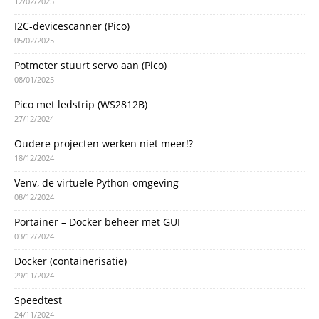
12/02/2025
I2C-devicescanner (Pico)
05/02/2025
Potmeter stuurt servo aan (Pico)
08/01/2025
Pico met ledstrip (WS2812B)
27/12/2024
Oudere projecten werken niet meer!?
18/12/2024
Venv, de virtuele Python-omgeving
08/12/2024
Portainer – Docker beheer met GUI
03/12/2024
Docker (containerisatie)
29/11/2024
Speedtest
24/11/2024