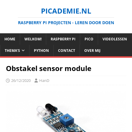
PICADEMIE.NL
RASPBERRY PI PROJECTEN - LEREN DOOR DOEN
HOME
WELKOM!
RASPBERRY PI
PICO
VIDEOLESSEN
THEMA’S
PYTHON
CONTACT
OVER MIJ
Obstakel sensor module
26/12/2020
HanD