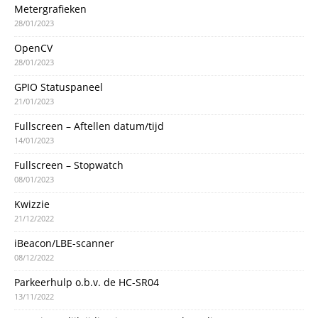
Metergrafieken
28/01/2023
OpenCV
28/01/2023
GPIO Statuspaneel
21/01/2023
Fullscreen – Aftellen datum/tijd
14/01/2023
Fullscreen – Stopwatch
08/01/2023
Kwizzie
21/12/2022
iBeacon/LBE-scanner
08/12/2022
Parkeerhulp o.b.v. de HC-SR04
13/11/2022