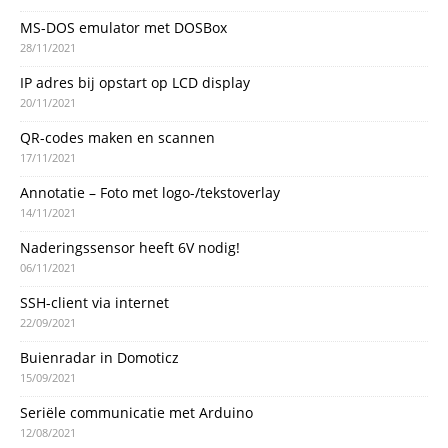
MS-DOS emulator met DOSBox
28/11/2021
IP adres bij opstart op LCD display
20/11/2021
QR-codes maken en scannen
17/11/2021
Annotatie – Foto met logo-/tekstoverlay
14/11/2021
Naderingssensor heeft 6V nodig!
06/11/2021
SSH-client via internet
22/09/2021
Buienradar in Domoticz
15/09/2021
Seriële communicatie met Arduino
12/08/2021