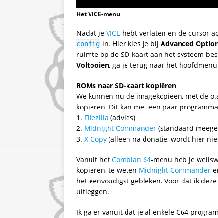
Het VICE-menu
Nadat je
VICE
hebt verlaten en de cursor a
in. Hier kies je bij
Advanced Optio
config
ruimte op de SD-kaart aan het systeem besch
Voltooien
, ga je terug naar het hoofdmenu
ROMs naar SD-kaart kopiëren
We kunnen nu de imagekopieën, met de o.a. 
kopiëren. Dit kan met een paar programma’
1.
Filezilla
(advies)
2.
Midnight Commander
(standaard meege
3.
X-Copy
(alleen na donatie, wordt hier ni
Vanuit het
Combian 64
-menu heb je welisw
kopiëren, te weten
Midnight Commander
e
het eenvoudigst gebleken.
Voor dat ik dez
uitleggen.
Ik ga er vanuit dat je al enkele C64 prog