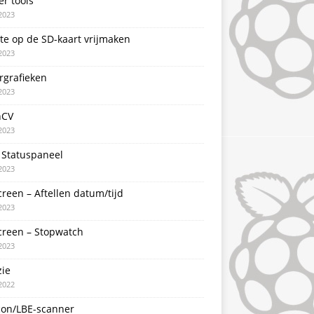
er tools
2023
te op de SD-kaart vrijmaken
2023
rgrafieken
2023
nCV
2023
 Statuspaneel
2023
creen – Aftellen datum/tijd
2023
creen – Stopwatch
2023
zie
2022
con/LBE-scanner