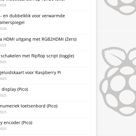
2026
l- en dubbelklik voor verwarmde
amerspiegel
2026
a HDMI uitgang met RGB2HDMI (Zero)
2025
schakelen met flipflop script (toggle)
2025
eluidskaart voor Raspberry Pi
2025
display (Pico)
2025
 numeriek toetsenbord (Pico)
2025
y encoder (Pico)
2025