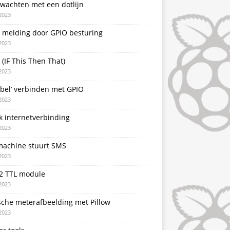
 wachten met een dotlijn
2023
T melding door GPIO besturing
2023
 (IF This Then That)
2023
rbel’ verbinden met GPIO
2023
k internetverbinding
2023
achine stuurt SMS
2023
2 TTL module
2023
sche meterafbeelding met Pillow
2023