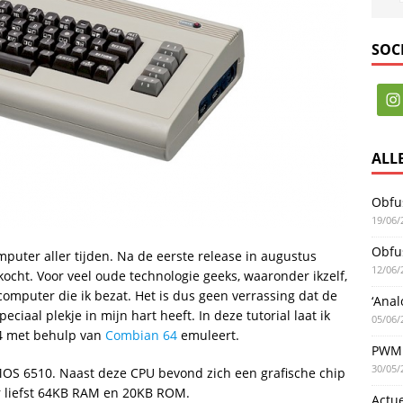
SOC
ALL
Obfus
19/06/
Obfus
mputer aller tijden. Na de eerste release in augustus
12/06/
cht. Voor veel oude technologie geeks, waaronder ikzelf,
mputer die ik bezat. Het is dus geen verrassing dat de
‘Anal
ciaal plekje in mijn hart heeft. In deze tutorial laat ik
05/06/
4 met behulp van
Combian 64
emuleert.
PWM 
30/05/
 6510. Naast deze CPU bevond zich een grafische chip
aar liefst 64KB RAM en 20KB ROM.
Actu