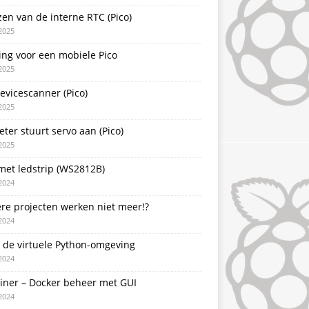
zen van de interne RTC (Pico)
2025
ing voor een mobiele Pico
2025
evicescanner (Pico)
2025
ter stuurt servo aan (Pico)
2025
met ledstrip (WS2812B)
2024
re projecten werken niet meer!?
2024
 de virtuele Python-omgeving
2024
ainer – Docker beheer met GUI
2024