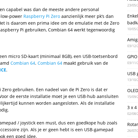
23/05/
 en capabel was dan de meeste andere personal
Enke
ra-low-power
Raspberry Pi Zero
aanzienlijk meer pk’s dan
badk
et is daarom een prima idee om de emulatie met de Zero
10/05/
 Raspberry Pi gebruiken, Combian 64 werkt tegenwoordig
Amig
03/12/
een micro SD-kaart (minimaal 8GB), een USB-toetsenbord
GPIO 
naamd
Combian 64
.
Combian 64
maakt gebruik van de
03/11/
ICE
.
USB g
13/10/
 Zero gebruiken. Een nadeel van de Pi Zero is dat er
OLED 
oor de eerste installatie moet je een USB-hub aansluiten
15/09/
ijkertijd kunnen worden aangesloten. Als de installatie
3 x 4
odig.
02/08/
gamepad / joystick een must, dus een goedkope hub zoals
Rotar
ccessoire zijn. Als je er geen hebt is een USB-gamepad
26/07/
ook een goed idee.