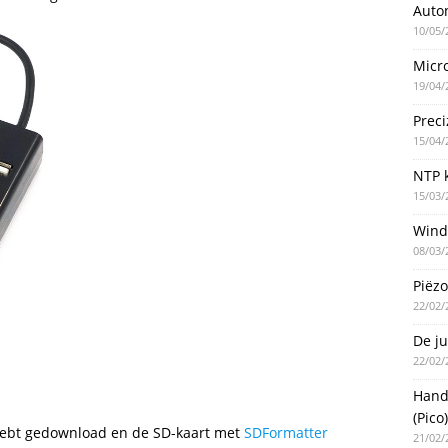
Auto
10/05/
Micro
19/04/
Preci
15/04/
NTP k
15/03/
Wind
08/03/
Piëzo
22/02/
De ju
22/02/
Handm
(Pico)
hebt gedownload en de SD-kaart met
SDFormatter
21/02/