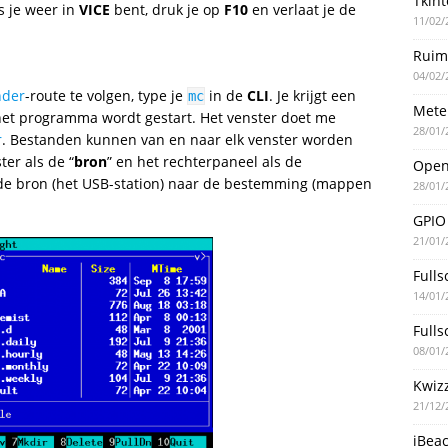
Tkint
s je weer in
VICE
bent, druk je op
F10
en verlaat je de
11/02/
Ruim
04/02/
nder
-route te volgen, type je
in de
CLI
. Je krijgt een
mc
Mete
het programma wordt gestart. Het venster doet me
28/01/
r
. Bestanden kunnen van en naar elk venster worden
er als de “
bron
” en het rechterpaneel als de
Ope
 de bron (het USB-station) naar de bestemming (mappen
28/01/
GPIO
21/01/
Fulls
14/01/
Fulls
08/01/
Kwiz
21/12/
iBea