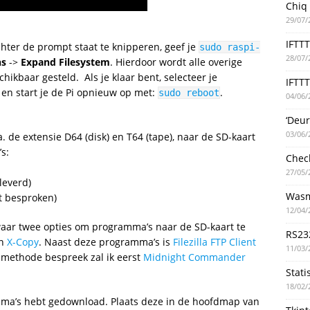
Chiq
29/07/
IFTT
chter de prompt staat te knipperen, geef je
sudo raspi-
28/07/
ns
->
Expand Filesystem
. Hierdoor wordt alle overige
ikbaar gesteld. Als je klaar bent, selecteer je
IFTTT
 en start je de Pi opnieuw op met:
.
sudo reboot
04/06/
‘Deu
03/06/
de extensie D64 (disk) en T64 (tape), naar de SD-kaart
s:
Chec
27/05/
leverd)
Wasm
et besproken)
12/04/
aar twee opties om programma’s naar de SD-kaart te
RS23
n
X-Copy
. Naast deze programma’s is
Filezilla FTP Client
11/03/
e methode bespreek zal ik eerst
Midnight Commander
Stati
18/02/
ramma’s hebt gedownload. Plaats deze in de hoofdmap van