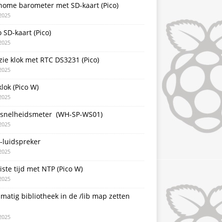
nome barometer met SD-kaart (Pico)
2025
 SD-kaart (Pico)
2025
zie klok met RTC DS3231 (Pico)
2025
lok (Pico W)
2025
snelheidsmeter (WH-SP-WS01)
2025
-luidspreker
2025
iste tijd met NTP (Pico W)
2025
atig bibliotheek in de /lib map zetten
2025