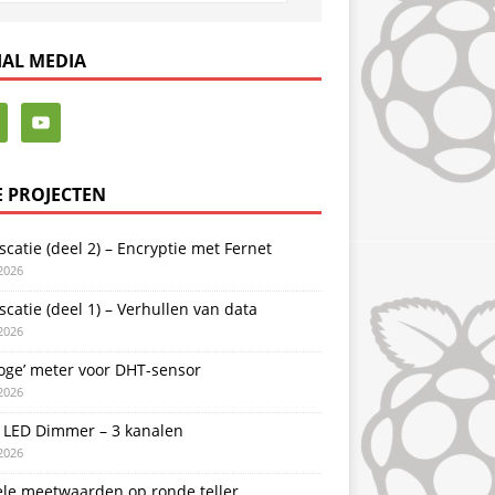
IAL MEDIA
E PROJECTEN
catie (deel 2) – Encryptie met Fernet
2026
catie (deel 1) – Verhullen van data
2026
oge’ meter voor DHT-sensor
2026
LED Dimmer – 3 kanalen
2026
ele meetwaarden op ronde teller