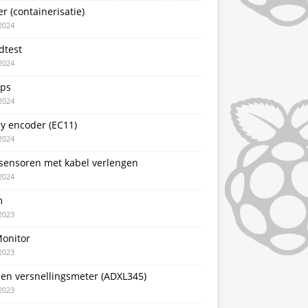
r (containerisatie)
2024
dtest
2024
pps
2024
y encoder (EC11)
2024
sensoren met kabel verlengen
2024
m
2023
Monitor
2023
sen versnellingsmeter (ADXL345)
2023