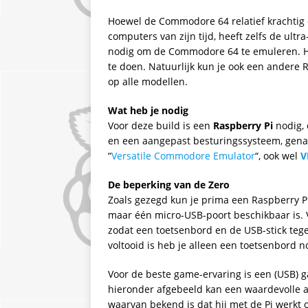
Hoewel de Commodore 64 relatief krachtig
computers van zijn tijd, heeft zelfs de ult
nodig om de Commodore 64 te emuleren. H
te doen. Natuurlijk kun je ook een andere
op alle modellen.
Wat heb je nodig
Voor deze build is een
Raspberry Pi
nodig, 
en een aangepast besturingssysteem, ge
“
Versatile Commodore Emulator
“, ook wel
V
De beperking van de Zero
Zoals gezegd kun je prima een Raspberry Pi
maar één micro-USB-poort beschikbaar is. V
zodat een toetsenbord en de USB-stick tegel
voltooid is heb je alleen een toetsenbord n
Voor de beste game-ervaring is een (USB) 
hieronder afgebeeld kan een waardevolle a
waarvan bekend is dat hij met de Pi werkt 