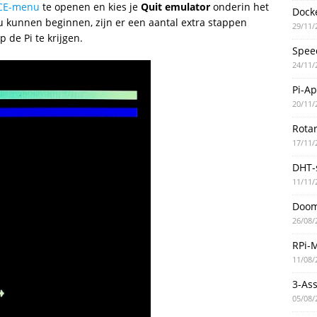
CE-menu
te openen en kies je
Quit emulator
onderin het
Docke
u kunnen beginnen, zijn er een aantal extra stappen
29/11/
de Pi te krijgen.
Spee
24/11/
Pi-A
20/11/
Rotar
17/11/
DHT-
11/11/
Doo
26/08/
RPi-
11/08/
3-As
05/08/