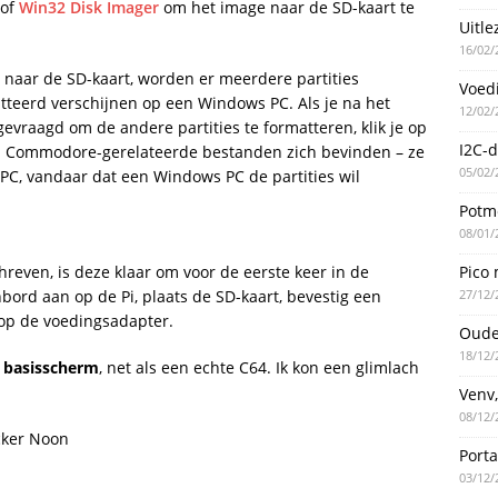
of
Win32 Disk Imager
om het image naar de SD-kaart te
Uitle
16/02/
naar de SD-kaart, worden er meerdere partities
Voed
teerd verschijnen op een Windows PC. Als je na het
12/02/
vraagd om de andere partities te formatteren, klik je op
I2C-d
en Commodore-gerelateerde bestanden zich bevinden – ze
05/02/
PC, vandaar dat een Windows PC de partities wil
Potme
08/01/
Pico 
hreven, is deze klaar om voor de eerste keer in de
27/12/
nbord aan op de Pi, plaats de SD-kaart, bevestig een
 op de voedingsadapter.
Oude
18/12/
basisscherm
, net als een echte C64. Ik kon een glimlach
Venv,
08/12/
Port
03/12/