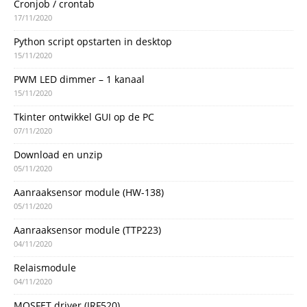
Cronjob / crontab
17/11/2020
Python script opstarten in desktop
15/11/2020
PWM LED dimmer – 1 kanaal
15/11/2020
Tkinter ontwikkel GUI op de PC
07/11/2020
Download en unzip
05/11/2020
Aanraaksensor module (HW-138)
05/11/2020
Aanraaksensor module (TTP223)
04/11/2020
Relaismodule
04/11/2020
MOSFET driver (IRF520)