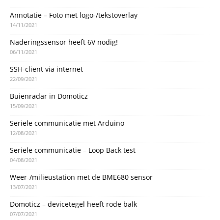
Annotatie – Foto met logo-/tekstoverlay
14/11/2021
Naderingssensor heeft 6V nodig!
06/11/2021
SSH-client via internet
22/09/2021
Buienradar in Domoticz
15/09/2021
Seriële communicatie met Arduino
12/08/2021
Seriële communicatie – Loop Back test
04/08/2021
Weer-/milieustation met de BME680 sensor
13/07/2021
Domoticz – devicetegel heeft rode balk
07/07/2021