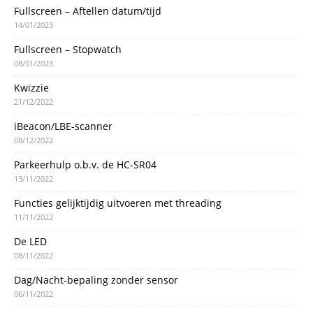
Fullscreen – Aftellen datum/tijd
14/01/2023
Fullscreen – Stopwatch
08/01/2023
Kwizzie
21/12/2022
iBeacon/LBE-scanner
08/12/2022
Parkeerhulp o.b.v. de HC-SR04
13/11/2022
Functies gelijktijdig uitvoeren met threading
11/11/2022
De LED
08/11/2022
Dag/Nacht-bepaling zonder sensor
06/11/2022