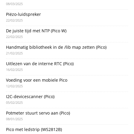
08/03/2025
Piëzo-luidspreker
22/02/2025
De juiste tijd met NTP (Pico W)
22/02/2025
Handmatig bibliotheek in de /lib map zetten (Pico)
21/02/2025
Uitlezen van de interne RTC (Pico)
16/02/2025
Voeding voor een mobiele Pico
12/02/2025
I2C-devicescanner (Pico)
05/02/2025
Potmeter stuurt servo aan (Pico)
08/01/2025
Pico met ledstrip (WS2812B)