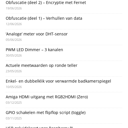
Obfuscatie (deel 2) – Encryptie met Fernet
19/06/2026
Obfuscatie (deel 1) – Verhullen van data
12/06/2026
‘Analoge’ meter voor DHT-sensor
05/06/2026
PWM LED Dimmer – 3 kanalen
30/05/2026
Actuele meetwaarden op ronde teller
23/05/2026
Enkel- en dubbelklik voor verwarmde badkamerspiegel
10/05/2026
Amiga HDMI uitgang met RGB2HDMI (Zero)
03/12/2025
GPIO schakelen met flipflop script (toggle)
03/11/2025