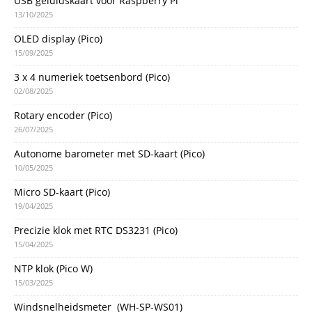
USB geluidskaart voor Raspberry Pi
13/10/2025
OLED display (Pico)
15/09/2025
3 x 4 numeriek toetsenbord (Pico)
02/08/2025
Rotary encoder (Pico)
26/07/2025
Autonome barometer met SD-kaart (Pico)
10/05/2025
Micro SD-kaart (Pico)
19/04/2025
Precizie klok met RTC DS3231 (Pico)
15/04/2025
NTP klok (Pico W)
15/03/2025
Windsnelheidsmeter (WH-SP-WS01)