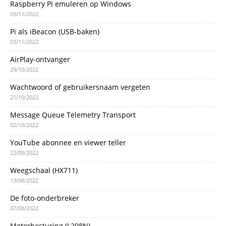
Raspberry Pi emuleren op Windows
05/11/2022
Pi als iBeacon (USB-baken)
03/11/2022
AirPlay-ontvanger
29/10/2022
Wachtwoord of gebruikersnaam vergeten
21/10/2022
Message Queue Telemetry Transport
02/10/2022
YouTube abonnee en viewer teller
22/09/2022
Weegschaal (HX711)
13/08/2022
De foto-onderbreker
07/08/2022
Motorbesturing (L298N)