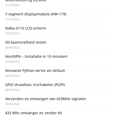
21/07/2022
7-segment displaymodule (HW-179)
21/07/2022
Nokia 5110 LCD-scherm
15/07/2022
SD-kaartsnelheid testen
26/05/2022
NordVPN – Installatie in 10 minuten!
22/04/2022
Nieuwste Python-versie als default
20/03/2022
GPIO draadloos inschakelen (Pi2Pi)
08/03/2022
Verzenden en ontvangen van 433MHz-signalen
20/02/2022
433 Mhz ontvanger en zender kit