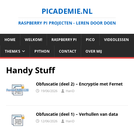
PICADEMIE.NL
RASPBERRY PI PROJECTEN - LEREN DOOR DOEN
HOME
WELKOM!
RASPBERRY PI
PICO
VIDEOLESSEN
THEMA’S
PYTHON
CONTACT
OVER MIJ
Handy Stuff
Obfuscatie (deel 2) – Encryptie met Fernet
19/06/2026
HanD
Obfuscatie (deel 1) – Verhullen van data
12/06/2026
HanD