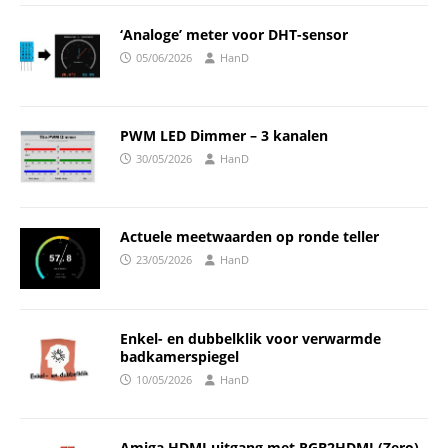
‘Analoge’ meter voor DHT-sensor
05/06/2026
HanD
PWM LED Dimmer – 3 kanalen
30/05/2026
HanD
Actuele meetwaarden op ronde teller
23/05/2026
HanD
Enkel- en dubbelklik voor verwarmde
badkamerspiegel
10/05/2026
HanD
Amiga HDMI uitgang met RGB2HDMI (Zero)