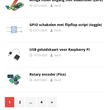
03/12/2025
HanD
GPIO schakelen met flipflop script (toggle)
03/11/2025
HanD
USB geluidskaart voor Raspberry Pi
13/10/2025
HanD
Rotary encoder (Pico)
26/07/2025
HanD
1
2
…
4
»