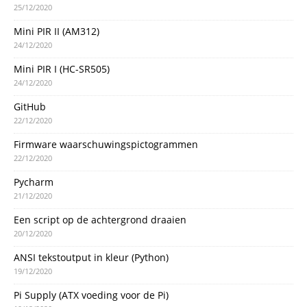
25/12/2020
Mini PIR II (AM312)
24/12/2020
Mini PIR I (HC-SR505)
24/12/2020
GitHub
22/12/2020
Firmware waarschuwingspictogrammen
22/12/2020
Pycharm
21/12/2020
Een script op de achtergrond draaien
20/12/2020
ANSI tekstoutput in kleur (Python)
19/12/2020
Pi Supply (ATX voeding voor de Pi)