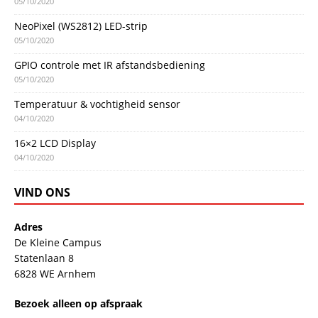
05/10/2020
NeoPixel (WS2812) LED-strip
05/10/2020
GPIO controle met IR afstandsbediening
05/10/2020
Temperatuur & vochtigheid sensor
04/10/2020
16×2 LCD Display
04/10/2020
VIND ONS
Adres
De Kleine Campus
Statenlaan 8
6828 WE Arnhem
Bezoek alleen op afspraak