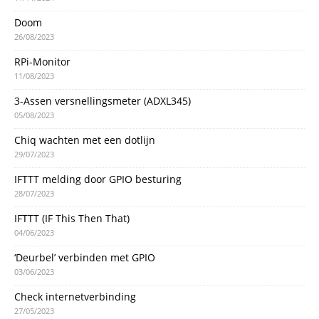
Doom
26/08/2023
RPi-Monitor
11/08/2023
3-Assen versnellingsmeter (ADXL345)
05/08/2023
Chiq wachten met een dotlijn
29/07/2023
IFTTT melding door GPIO besturing
28/07/2023
IFTTT (IF This Then That)
04/06/2023
‘Deurbel’ verbinden met GPIO
03/06/2023
Check internetverbinding
27/05/2023