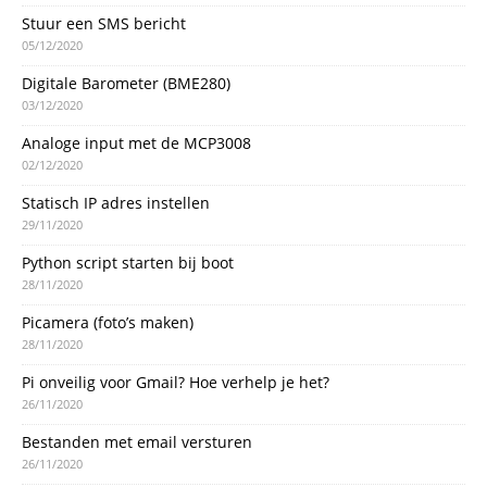
Stuur een SMS bericht
05/12/2020
Digitale Barometer (BME280)
03/12/2020
Analoge input met de MCP3008
02/12/2020
Statisch IP adres instellen
29/11/2020
Python script starten bij boot
28/11/2020
Picamera (foto’s maken)
28/11/2020
Pi onveilig voor Gmail? Hoe verhelp je het?
26/11/2020
Bestanden met email versturen
26/11/2020