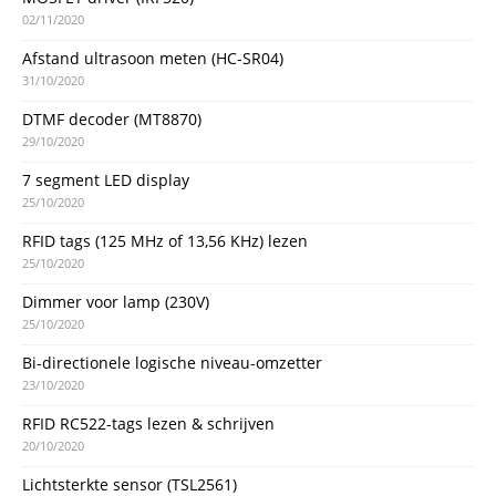
02/11/2020
Afstand ultrasoon meten (HC-SR04)
31/10/2020
DTMF decoder (MT8870)
29/10/2020
7 segment LED display
25/10/2020
RFID tags (125 MHz of 13,56 KHz) lezen
25/10/2020
Dimmer voor lamp (230V)
25/10/2020
Bi-directionele logische niveau-omzetter
23/10/2020
RFID RC522-tags lezen & schrijven
20/10/2020
Lichtsterkte sensor (TSL2561)