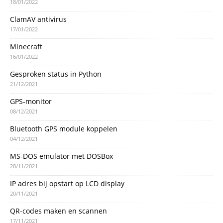
18/01/2022
ClamAV antivirus
17/01/2022
Minecraft
16/01/2022
Gesproken status in Python
21/12/2021
GPS-monitor
08/12/2021
Bluetooth GPS module koppelen
04/12/2021
MS-DOS emulator met DOSBox
28/11/2021
IP adres bij opstart op LCD display
20/11/2021
QR-codes maken en scannen
17/11/2021