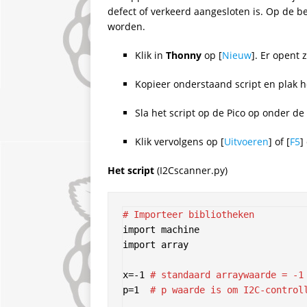
defect of verkeerd aangesloten is. Op de 
worden.
Klik in
Thonny
op [
Nieuw
]. Er opent 
Kopieer onderstaand script en plak h
Sla het script op de Pico op onder de
Klik vervolgens op [
Uitvoeren
] of [
F5
]
Het script
(I2Cscanner.py)
# Importeer bibliotheken
import machine

import array

x=-1 
# standaard arraywaarde = -1
p=1  
# p waarde is om I2C-control