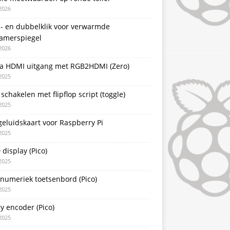
2026
l- en dubbelklik voor verwarmde
amerspiegel
2026
a HDMI uitgang met RGB2HDMI (Zero)
2025
schakelen met flipflop script (toggle)
2025
eluidskaart voor Raspberry Pi
2025
display (Pico)
2025
 numeriek toetsenbord (Pico)
2025
y encoder (Pico)
2025