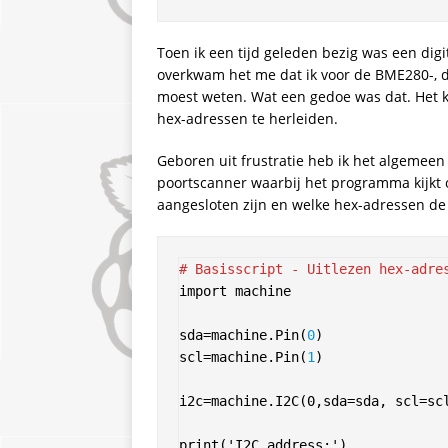
Toen ik een tijd geleden bezig was een dig
overkwam het me dat ik voor de BME280-,
moest weten. Wat een gedoe was dat. Het k
hex-adressen te herleiden.
Geboren uit frustratie heb ik het algemee
poortscanner waarbij het programma kijkt 
aangesloten zijn en welke hex-adressen d
# Basisscript - Uitlezen hex-adre
import machine

sda=machine.Pin(
0
)

scl=machine.Pin(
1
)

i2c=machine.I2C(0,sda=sda, scl=scl
print('I2C address:')
