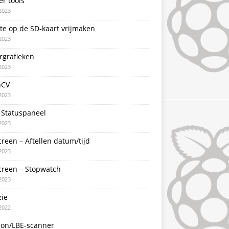
er tools
2023
te op de SD-kaart vrijmaken
2023
rgrafieken
2023
nCV
2023
 Statuspaneel
2023
creen – Aftellen datum/tijd
2023
creen – Stopwatch
2023
zie
2022
con/LBE-scanner