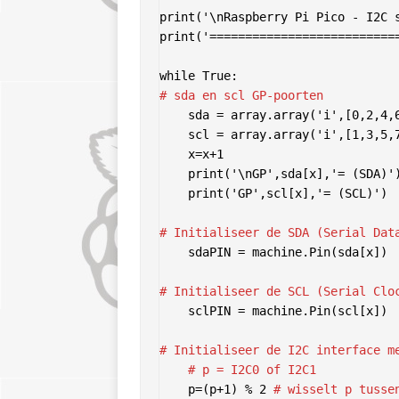
print('\nRaspberry Pi Pico - I2C s
print('===========================
# sda en scl GP-poorten 
    sda = array.array('i',[0,2,4,6,8,10,12,14,16,18,20,26])

    scl = array.array('i',[1,3,5,7,9,11,13,15,17,19,21,27])

    x=x+1

    print('\nGP',sda[x],'= (SDA)')

    print('GP',scl[x],'= (SCL)')

# Initialiseer de SDA (Serial Dat
    sdaPIN = machine.Pin(sda[x])

# Initialiseer de SCL (Serial Clo
    sclPIN = machine.Pin(scl[x])

# Initialiseer de I2C interface m
# p = I2C0 of I2C1
    p=(p+1) % 2 
# wisselt p tusse