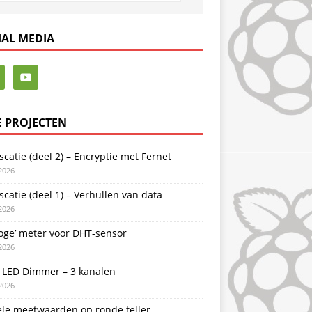
IAL MEDIA
E PROJECTEN
catie (deel 2) – Encryptie met Fernet
2026
catie (deel 1) – Verhullen van data
2026
oge’ meter voor DHT-sensor
2026
LED Dimmer – 3 kanalen
2026
ele meetwaarden op ronde teller