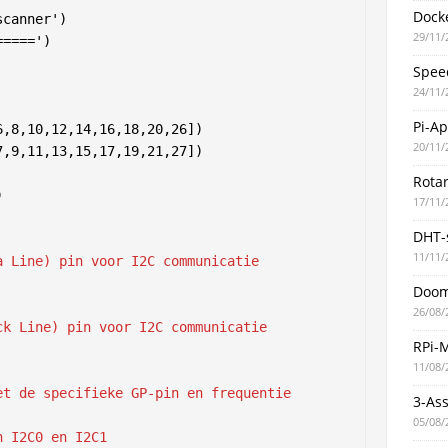
Docke
canner')

29/11/
====')

Spee
24/11/
Pi-A
20/11/
Rotar
17/11/
DHT-
11/11/
a Line) pin voor I2C communicatie
Doo
26/08/
ck Line) pin voor I2C communicatie
RPi-
11/08/
et de specifieke GP-pin en frequentie
3-As
05/08/
n I2C0 en I2C1