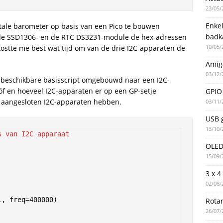
23/05/
Enke
itale barometer op basis van een Pico te bouwen
badk
 de SSD1306- en de RTC DS3231-module de hex-adressen
10/05/
ostte me best wat tijd om van de drie I2C-apparaten de
Amig
03/12/
n beschikbare basisscript omgebouwd naar een I2C-
óf en hoeveel I2C-apparaten er op een GP-setje
GPIO 
e aangesloten I2C-apparaten hebben.
03/11/
USB g
13/10/
s van I2C apparaat
OLED 
15/09/
3 x 4
02/08/
, freq=400000)

Rotar
26/07/