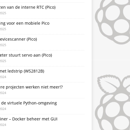
zen van de interne RTC (Pico)
2025
ing voor een mobiele Pico
2025
evicescanner (Pico)
2025
ter stuurt servo aan (Pico)
2025
met ledstrip (WS2812B)
2024
re projecten werken niet meer!?
2024
 de virtuele Python-omgeving
2024
ainer – Docker beheer met GUI
2024