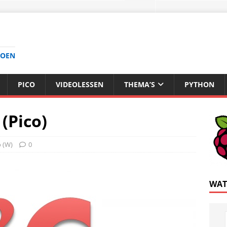
DOEN
PICO
VIDEOLESSEN
THEMA’S
PYTHON
(Pico)
o (W)
0
WAT