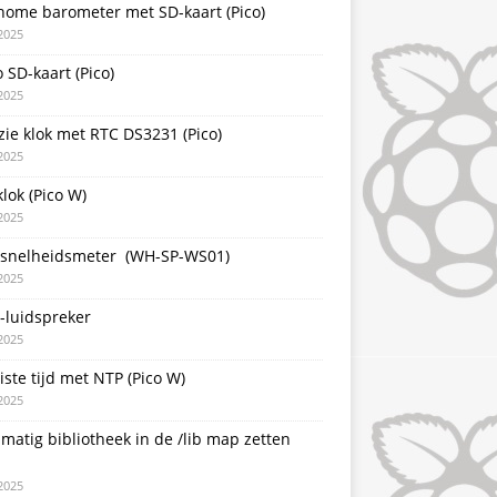
nome barometer met SD-kaart (Pico)
2025
 SD-kaart (Pico)
2025
zie klok met RTC DS3231 (Pico)
2025
lok (Pico W)
2025
snelheidsmeter (WH-SP-WS01)
2025
-luidspreker
2025
iste tijd met NTP (Pico W)
2025
atig bibliotheek in de /lib map zetten
2025