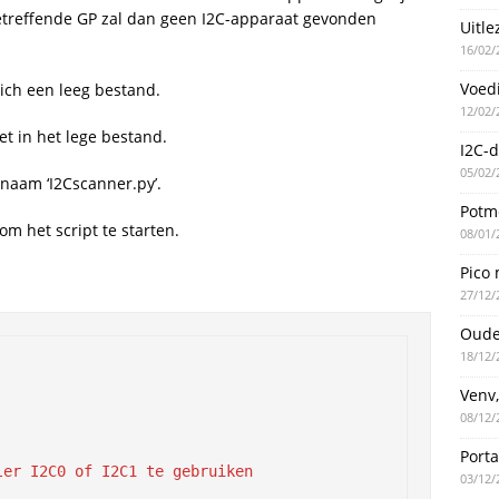
betreffende GP zal dan geen I2C-apparaat gevonden
Uitle
16/02/
Voed
zich een leeg bestand.
12/02/
et in het lege bestand.
I2C-d
05/02/
 naam ‘I2Cscanner.py’.
Potme
 om het script te starten.
08/01/
Pico 
27/12/
Oude
18/12/
Venv,
08/12/
Port
ler I2C0 of I2C1 te gebruiken
03/12/