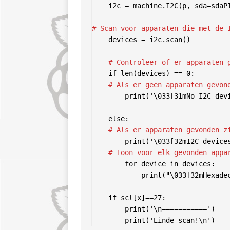
    i2c = machine.I2C(p, sda=sdaPIN, scl=sclPIN, freq=400000)

# Scan voor apparaten die met de 
    devices = i2c.scan()

# Controleer of er apparaten 
    if len(devices) == 0:

# Als er geen apparaten gevon
        print('\033[31mNo I2C devices found!\033[0m')

    else:

 # Als er apparaten gevonden z
        print('\033[32mI2C devices found:\033[0m', len(devices))

# Toon voor elk gevonden appa
        for device in devices:

            print("\033[32mHexadecimal address:\033[0m", hex(device))

    if scl[x]==27:

        print('\n===========')

        print('Einde scan!\n')