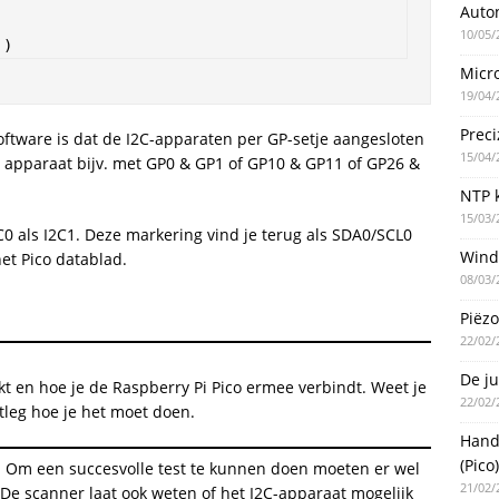
Auto
10/05/
')
Micro
19/04/
Preci
oftware is dat de I2C-apparaten per GP-setje aangesloten
15/04/
 apparaat bijv. met GP0 & GP1 of GP10 & GP11 of GP26 &
NTP k
15/03/
C0 als I2C1. Deze markering vind je terug als SDA0/SCL0
Wind
et Pico datablad.
08/03/
Piëzo
22/02/
De ju
kt en hoe je de Raspberry Pi Pico ermee verbindt. Weet je
22/02/
tleg hoe je het moet doen.
Handm
(Pico)
. Om een succesvolle test te kunnen doen moeten er wel
21/02/
De scanner laat ook weten of het I2C-apparaat mogelijk