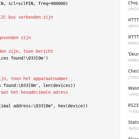
Chiq
29/07/
I2C bus verbonden zijn
IFTT
28/07/
IFTTT
gevonden zijn
04/06/
den zijn, toon bericht
‘Deu
03/06/
Chec
27/05/
ijn, toon het apparaatnummer
Wasm
raat het hexadecimale adress
12/04/
RS23
11/03/
Stati
18/02/