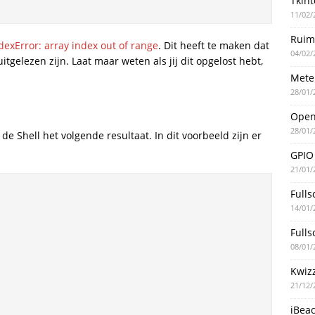
Tkint
11/02/
Ruim
dexError: array index out of range
. Dit heeft te maken dat
04/02/
itgelezen zijn. Laat maar weten als jij dit opgelost hebt,
Mete
28/01/
Ope
28/01/
 de Shell het volgende resultaat. In dit voorbeeld zijn er
GPIO
21/01/
Fulls
14/01/
Fulls
08/01/
Kwiz
21/12/
iBea