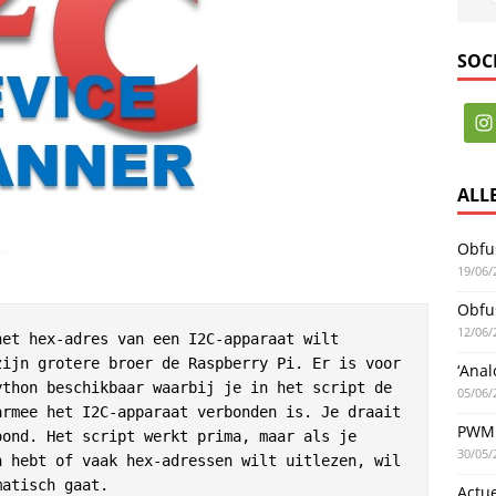
SOC
ALL
Obfus
19/06/
Obfus
12/06/
et hex-adres van een I2C-apparaat wilt 
ijn grotere broer de Raspberry Pi. Er is voor 
‘Anal
thon beschikbaar waarbij je in het script de 
05/06/
rmee het I2C-apparaat verbonden is. Je draait 
PWM 
ond. Het script werkt prima, maar als je 
30/05/
 hebt of vaak hex-adressen wilt uitlezen, wil 
matisch gaat. 
Actu