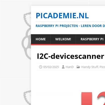
PICADEMIE.NL
RASPBERRY PI PROJECTEN - LEREN DOOR 
HOME
WELKOM!
RASPBERRY PI
I2C-devicescanner 
05/02/2025
HanD
Handy Stuff
,
Pic