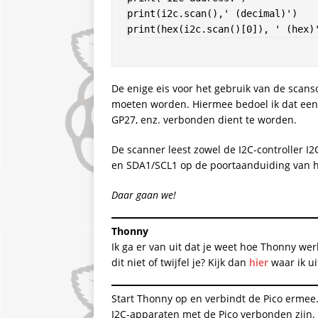
print(i2c.scan(),' (decimal)')

print(hex(i2c.scan()[0]), ' (hex)
De enige eis voor het gebruik van de scans
moeten worden. Hiermee bedoel ik dat een
GP27, enz. verbonden dient te worden.
De scanner leest zowel de I2C-controller I2
en SDA1/SCL1 op de poortaanduiding van h
Daar gaan we!
Thonny
Ik ga er van uit dat je weet hoe Thonny wer
dit niet of twijfel je? Kijk dan
hier
waar ik ui
Start Thonny op en verbindt de Pico ermee
I2C-apparaten met de Pico verbonden zijn. 