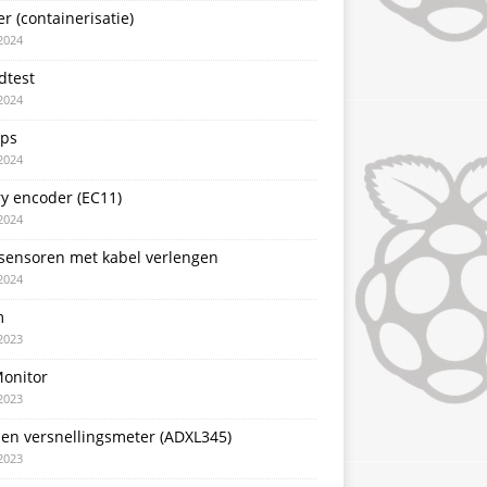
r (containerisatie)
2024
dtest
2024
pps
2024
y encoder (EC11)
2024
sensoren met kabel verlengen
2024
m
2023
Monitor
2023
sen versnellingsmeter (ADXL345)
2023