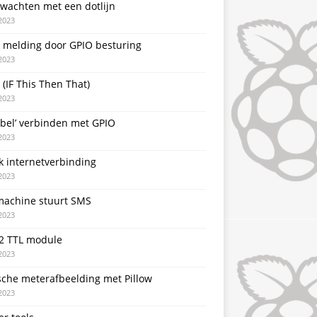
 wachten met een dotlijn
2023
T melding door GPIO besturing
2023
 (IF This Then That)
2023
rbel’ verbinden met GPIO
2023
k internetverbinding
2023
achine stuurt SMS
2023
2 TTL module
2023
sche meterafbeelding met Pillow
2023