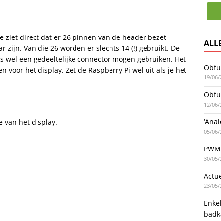
e ziet direct dat er 26 pinnen van de header bezet
ALL
zijn. Van die 26 worden er slechts 14 (!) gebruikt. De
ns wel een gedeeltelijke connector mogen gebruiken. Het
Obfus
 voor het display. Zet de Raspberry Pi wel uit als je het
19/06/
Obfus
12/06/
‘Anal
e van het display.
05/06/
PWM 
30/05/
Actu
23/05/
Enke
badk