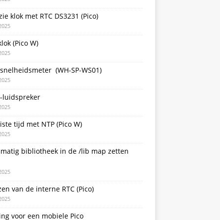
zie klok met RTC DS3231 (Pico)
2025
lok (Pico W)
2025
snelheidsmeter (WH-SP-WS01)
2025
-luidspreker
2025
iste tijd met NTP (Pico W)
2025
atig bibliotheek in de /lib map zetten
2025
zen van de interne RTC (Pico)
2025
ing voor een mobiele Pico