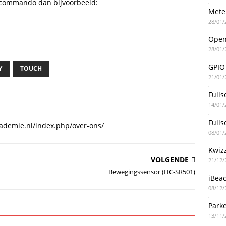
t commando dan bijvoorbeeld:
Mete
28/01/
Ope
28/01/
GPIO
Y
TOUCH
21/01/
Fulls
14/01/
Fulls
icademie.nl/index.php/over-ons/
08/01/
Kwiz
VOLGENDE
21/12/
Bewegingssensor (HC-SR501)
iBea
08/12/
Parke
13/11/