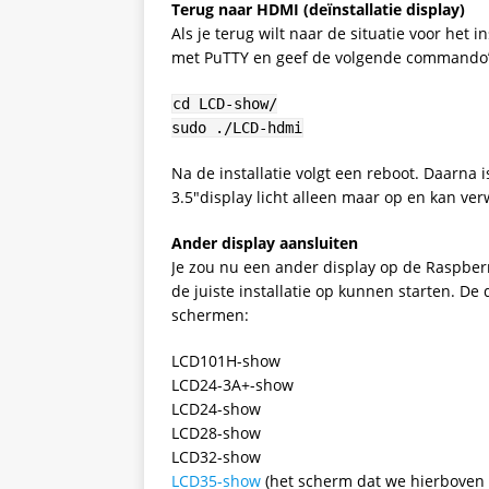
Terug naar HDMI (deïnstallatie display)
Als je terug wilt naar de situatie voor het i
met PuTTY en geef de volgende commando’
cd LCD-show/
sudo ./LCD-hdmi
Na de installatie volgt een reboot. Daarn
3.5″display licht alleen maar op en kan ver
Ander display aansluiten
Je zou nu een ander display op de Raspber
de juiste installatie op kunnen starten. De 
schermen:
LCD101H-show
LCD24-3A+-show
LCD24-show
LCD28-show
LCD32-show
LCD35-show
(het scherm dat we hierboven 