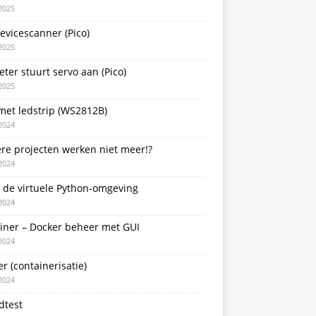
2025
evicescanner (Pico)
2025
ter stuurt servo aan (Pico)
2025
met ledstrip (WS2812B)
2024
re projecten werken niet meer!?
2024
 de virtuele Python-omgeving
2024
ainer – Docker beheer met GUI
2024
r (containerisatie)
2024
dtest