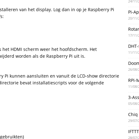
24/11/
nstalleren van het display. Log dan in op je Raspberry Pi
Pi-A
s:
20/11/
Rotar
17/11/
DHT-
a is het HDMI scherm weer het hoofdscherm. Het
11/11/
wijderd worden als de Raspberry Pi uit is.
Doo
26/08/
ry Pi kunnen aansluiten en vanuit de LCD-show directorie
RPi-
directorie bevat installatiescripts voor de volgende
11/08/
3-As
05/08/
Chiq
29/07/
IFTT
gebruikten)
28/07/