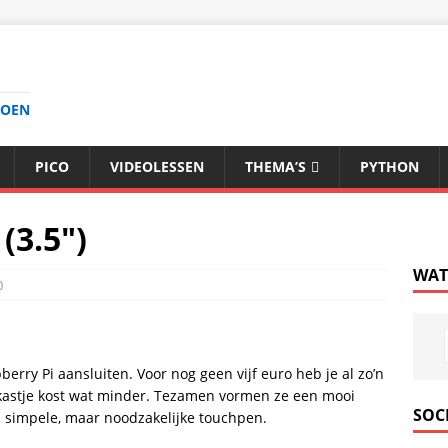
DOEN
PICO
VIDEOLESSEN
THEMA’S
PYTHON
(3.5″)
WAT
0
rry Pi aansluiten. Voor nog geen vijf euro heb je al zo’n
 kastje kost wat minder. Tezamen vormen ze een mooi
SOC
n simpele, maar noodzakelijke touchpen.