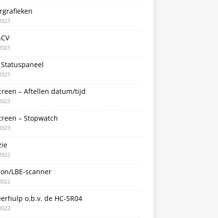
rgrafieken
2023
nCV
2023
 Statuspaneel
2023
creen – Aftellen datum/tijd
2023
creen – Stopwatch
2023
zie
2022
con/LBE-scanner
2022
erhulp o.b.v. de HC-SR04
2022