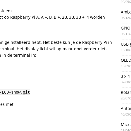
10/05/
ysteem.
Amig
t op Raspberry Pi A, A +, B, B +, 2B, 3B, 3B +, 4 worden
03/12/
GPIO 
03/11/
n geïnstalleerd hebt.
Het beste kun je de Raspberry Pi in
USB g
minal. Het display licht wit op maar doet verder niets.
13/10/
in de terminal in:
OLED 
15/09/
3 x 4
02/08/
Rotar
/LCD-show.git
26/07/
ies met:
Auto
10/05/
Micro
19/04/