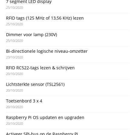
7 segment LED display
25/10/2020
RFID tags (125 MHz of 13,56 KHz) lezen
25/10/2020
Dimmer voor lamp (230V)
25/10/2020
Bi-directionele logische niveau-omzetter
23/10/2020
RFID RC522-tags lezen & schrijven
20/10/2020
Lichtsterkte sensor (TSL2561)
20/10/2020
Toetsenbord 3 x 4
20/10/2020
Raspberry Pi OS updaten en upgraden
20/10/2020
Activeer SPI-bus op de Raspberry Pi