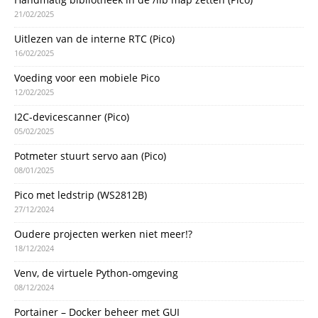
21/02/2025
Uitlezen van de interne RTC (Pico)
16/02/2025
Voeding voor een mobiele Pico
12/02/2025
I2C-devicescanner (Pico)
05/02/2025
Potmeter stuurt servo aan (Pico)
08/01/2025
Pico met ledstrip (WS2812B)
27/12/2024
Oudere projecten werken niet meer!?
18/12/2024
Venv, de virtuele Python-omgeving
08/12/2024
Portainer – Docker beheer met GUI