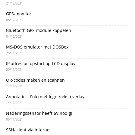
21/12/2021
GPS-monitor
08/12/2021
Bluetooth GPS module koppelen
04/12/2021
MS-DOS emulator met DOSBox
28/11/2021
IP adres bij opstart op LCD display
20/11/2021
QR-codes maken en scannen
17/11/2021
Annotatie – Foto met logo-/tekstoverlay
14/11/2021
Naderingssensor heeft 6V nodig!
06/11/2021
SSH-client via internet