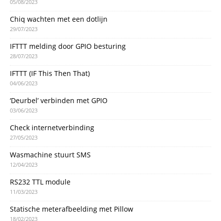
05/08/2023
Chiq wachten met een dotlijn
29/07/2023
IFTTT melding door GPIO besturing
28/07/2023
IFTTT (IF This Then That)
04/06/2023
‘Deurbel’ verbinden met GPIO
03/06/2023
Check internetverbinding
27/05/2023
Wasmachine stuurt SMS
12/04/2023
RS232 TTL module
11/03/2023
Statische meterafbeelding met Pillow
18/02/2023