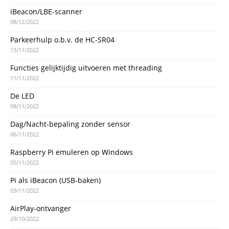
iBeacon/LBE-scanner
08/12/2022
Parkeerhulp o.b.v. de HC-SR04
13/11/2022
Functies gelijktijdig uitvoeren met threading
11/11/2022
De LED
08/11/2022
Dag/Nacht-bepaling zonder sensor
06/11/2022
Raspberry Pi emuleren op Windows
05/11/2022
Pi als iBeacon (USB-baken)
03/11/2022
AirPlay-ontvanger
29/10/2022