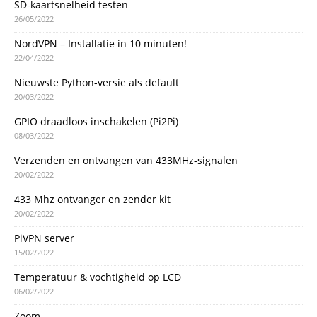
SD-kaartsnelheid testen
26/05/2022
NordVPN – Installatie in 10 minuten!
22/04/2022
Nieuwste Python-versie als default
20/03/2022
GPIO draadloos inschakelen (Pi2Pi)
08/03/2022
Verzenden en ontvangen van 433MHz-signalen
20/02/2022
433 Mhz ontvanger en zender kit
20/02/2022
PiVPN server
15/02/2022
Temperatuur & vochtigheid op LCD
06/02/2022
Zoom