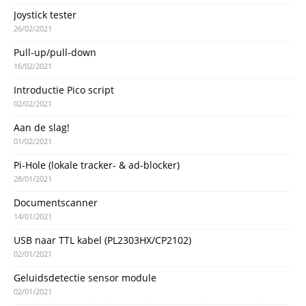
Joystick tester
26/02/2021
Pull-up/pull-down
16/02/2021
Introductie Pico script
02/02/2021
Aan de slag!
01/02/2021
Pi-Hole (lokale tracker- & ad-blocker)
28/01/2021
Documentscanner
14/01/2021
USB naar TTL kabel (PL2303HX/CP2102)
02/01/2021
Geluidsdetectie sensor module
02/01/2021