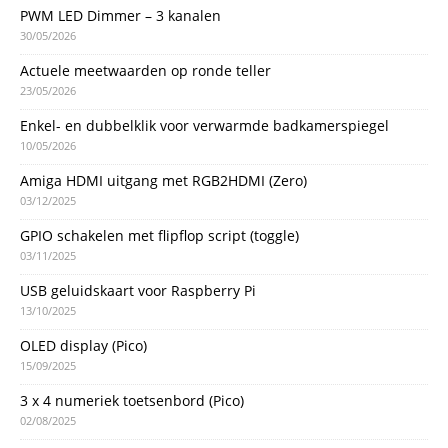
PWM LED Dimmer – 3 kanalen
30/05/2026
Actuele meetwaarden op ronde teller
23/05/2026
Enkel- en dubbelklik voor verwarmde badkamerspiegel
10/05/2026
Amiga HDMI uitgang met RGB2HDMI (Zero)
03/12/2025
GPIO schakelen met flipflop script (toggle)
03/11/2025
USB geluidskaart voor Raspberry Pi
13/10/2025
OLED display (Pico)
15/09/2025
3 x 4 numeriek toetsenbord (Pico)
02/08/2025