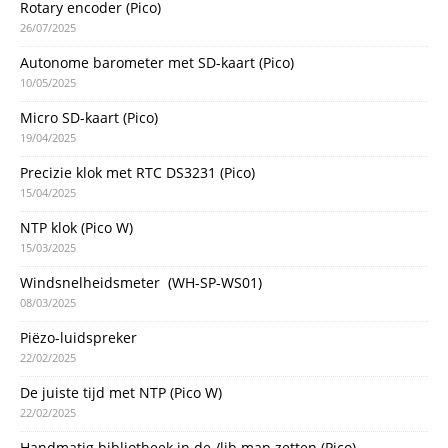
Rotary encoder (Pico)
26/07/2025
Autonome barometer met SD-kaart (Pico)
10/05/2025
Micro SD-kaart (Pico)
19/04/2025
Precizie klok met RTC DS3231 (Pico)
15/04/2025
NTP klok (Pico W)
15/03/2025
Windsnelheidsmeter (WH-SP-WS01)
08/03/2025
Piëzo-luidspreker
22/02/2025
De juiste tijd met NTP (Pico W)
22/02/2025
Handmatig bibliotheek in de /lib map zetten (Pico)