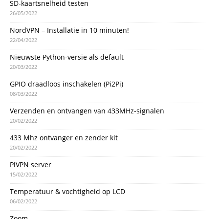
SD-kaartsnelheid testen
26/05/2022
NordVPN – Installatie in 10 minuten!
22/04/2022
Nieuwste Python-versie als default
20/03/2022
GPIO draadloos inschakelen (Pi2Pi)
08/03/2022
Verzenden en ontvangen van 433MHz-signalen
20/02/2022
433 Mhz ontvanger en zender kit
20/02/2022
PiVPN server
15/02/2022
Temperatuur & vochtigheid op LCD
06/02/2022
Zoom