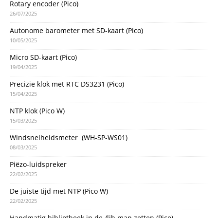
Rotary encoder (Pico)
26/07/2025
Autonome barometer met SD-kaart (Pico)
10/05/2025
Micro SD-kaart (Pico)
19/04/2025
Precizie klok met RTC DS3231 (Pico)
15/04/2025
NTP klok (Pico W)
15/03/2025
Windsnelheidsmeter (WH-SP-WS01)
08/03/2025
Piëzo-luidspreker
22/02/2025
De juiste tijd met NTP (Pico W)
22/02/2025
Handmatig bibliotheek in de /lib map zetten (Pico)