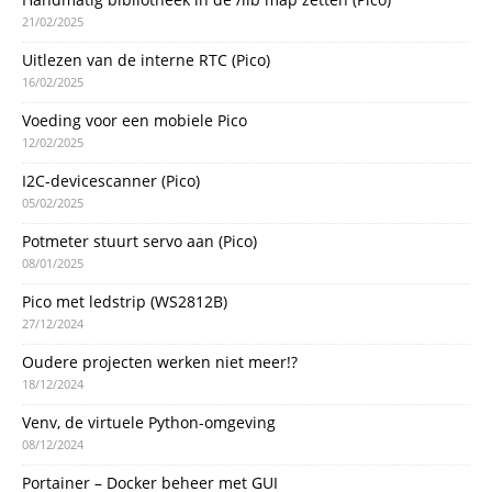
21/02/2025
Uitlezen van de interne RTC (Pico)
16/02/2025
Voeding voor een mobiele Pico
12/02/2025
I2C-devicescanner (Pico)
05/02/2025
Potmeter stuurt servo aan (Pico)
08/01/2025
Pico met ledstrip (WS2812B)
27/12/2024
Oudere projecten werken niet meer!?
18/12/2024
Venv, de virtuele Python-omgeving
08/12/2024
Portainer – Docker beheer met GUI