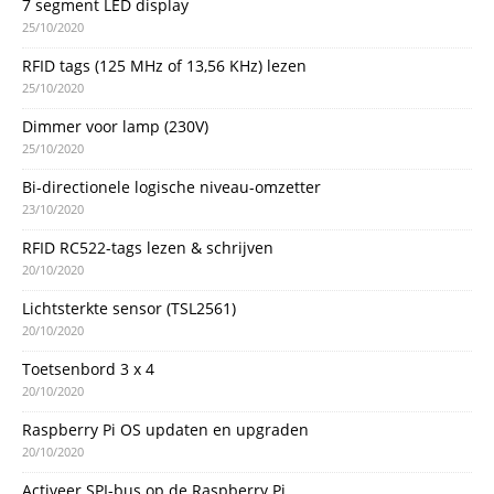
7 segment LED display
25/10/2020
RFID tags (125 MHz of 13,56 KHz) lezen
25/10/2020
Dimmer voor lamp (230V)
25/10/2020
Bi-directionele logische niveau-omzetter
23/10/2020
RFID RC522-tags lezen & schrijven
20/10/2020
Lichtsterkte sensor (TSL2561)
20/10/2020
Toetsenbord 3 x 4
20/10/2020
Raspberry Pi OS updaten en upgraden
20/10/2020
Activeer SPI-bus op de Raspberry Pi