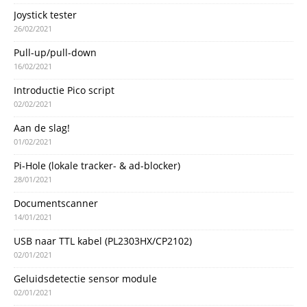
Joystick tester
26/02/2021
Pull-up/pull-down
16/02/2021
Introductie Pico script
02/02/2021
Aan de slag!
01/02/2021
Pi-Hole (lokale tracker- & ad-blocker)
28/01/2021
Documentscanner
14/01/2021
USB naar TTL kabel (PL2303HX/CP2102)
02/01/2021
Geluidsdetectie sensor module
02/01/2021