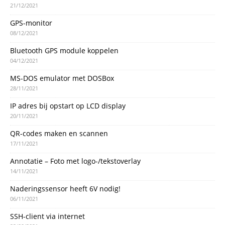
21/12/2021
GPS-monitor
08/12/2021
Bluetooth GPS module koppelen
04/12/2021
MS-DOS emulator met DOSBox
28/11/2021
IP adres bij opstart op LCD display
20/11/2021
QR-codes maken en scannen
17/11/2021
Annotatie – Foto met logo-/tekstoverlay
14/11/2021
Naderingssensor heeft 6V nodig!
06/11/2021
SSH-client via internet