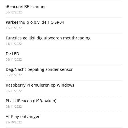
iBeacon/LBE-scanner
08/12/2022
Parkeerhulp o.b.v. de HC-SR04
13/11/2022
Functies gelijktijdig uitvoeren met threading
11/11/2022
De LED
08/11/2022
Dag/Nacht-bepaling zonder sensor
06/11/2022
Raspberry Pi emuleren op Windows
05/11/2022
Pi als iBeacon (USB-baken)
03/11/2022
AirPlay-ontvanger
29/10/2022