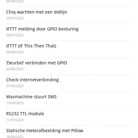
05/08/2023
Chiq wachten met een dotlijn
29/07/2023
IFTTT melding door GPIO besturing
28/07/2023
IFTTT (IF This Then That)
04/06/2023
‘Deurbel’ verbinden met GPIO
03/06/2023
Check internetverbinding
27/05/2023
Wasmachine stuurt SMS
12/04/2023
RS232 TTL module
11/03/2023
Statische meterafbeelding met Pillow
18/02/2023