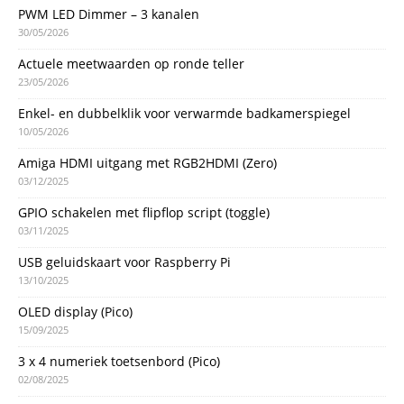
PWM LED Dimmer – 3 kanalen
30/05/2026
Actuele meetwaarden op ronde teller
23/05/2026
Enkel- en dubbelklik voor verwarmde badkamerspiegel
10/05/2026
Amiga HDMI uitgang met RGB2HDMI (Zero)
03/12/2025
GPIO schakelen met flipflop script (toggle)
03/11/2025
USB geluidskaart voor Raspberry Pi
13/10/2025
OLED display (Pico)
15/09/2025
3 x 4 numeriek toetsenbord (Pico)
02/08/2025