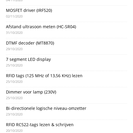
MOSFET driver (IRF520)
02/11/2020
Afstand ultrasoon meten (HC-SR04)
31/10/2020
DTMF decoder (MT8870)
29/10/2020
7 segment LED display
25/10/2020
RFID tags (125 MHz of 13,56 KHz) lezen
25/10/2020
Dimmer voor lamp (230V)
25/10/2020
Bi-directionele logische niveau-omzetter
23/10/2020
RFID RC522-tags lezen & schrijven
20/10/2020