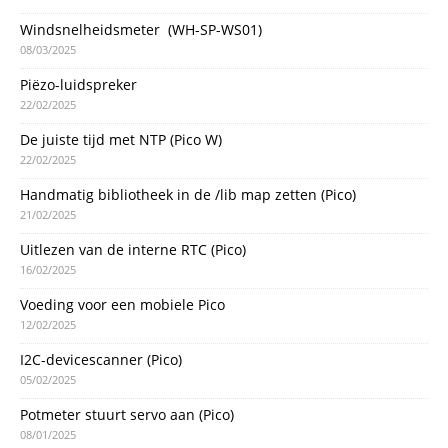
Windsnelheidsmeter (WH-SP-WS01)
08/03/2025
Piëzo-luidspreker
22/02/2025
De juiste tijd met NTP (Pico W)
22/02/2025
Handmatig bibliotheek in de /lib map zetten (Pico)
21/02/2025
Uitlezen van de interne RTC (Pico)
16/02/2025
Voeding voor een mobiele Pico
12/02/2025
I2C-devicescanner (Pico)
05/02/2025
Potmeter stuurt servo aan (Pico)
08/01/2025