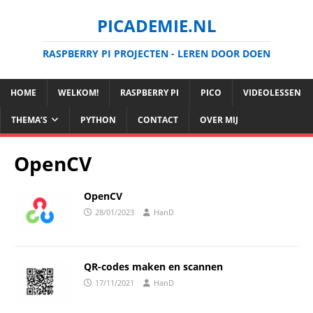
PICADEMIE.NL
RASPBERRY PI PROJECTEN - LEREN DOOR DOEN
HOME
WELKOM!
RASPBERRY PI
PICO
VIDEOLESSEN
THEMA’S
PYTHON
CONTACT
OVER MIJ
OpenCV
OpenCV
28/01/2023
HanD
QR-codes maken en scannen
17/11/2021
HanD