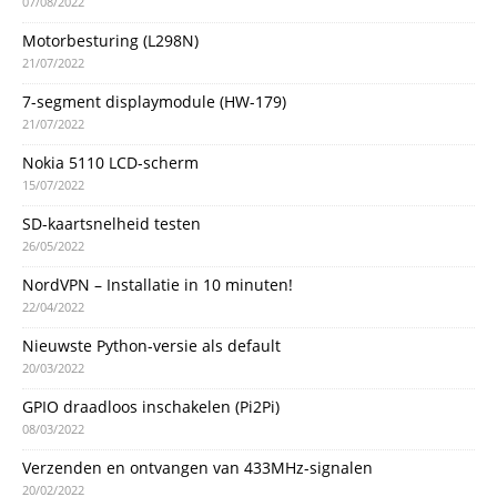
07/08/2022
Motorbesturing (L298N)
21/07/2022
7-segment displaymodule (HW-179)
21/07/2022
Nokia 5110 LCD-scherm
15/07/2022
SD-kaartsnelheid testen
26/05/2022
NordVPN – Installatie in 10 minuten!
22/04/2022
Nieuwste Python-versie als default
20/03/2022
GPIO draadloos inschakelen (Pi2Pi)
08/03/2022
Verzenden en ontvangen van 433MHz-signalen
20/02/2022