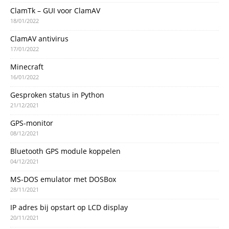
ClamTk – GUI voor ClamAV
18/01/2022
ClamAV antivirus
17/01/2022
Minecraft
16/01/2022
Gesproken status in Python
21/12/2021
GPS-monitor
08/12/2021
Bluetooth GPS module koppelen
04/12/2021
MS-DOS emulator met DOSBox
28/11/2021
IP adres bij opstart op LCD display
20/11/2021