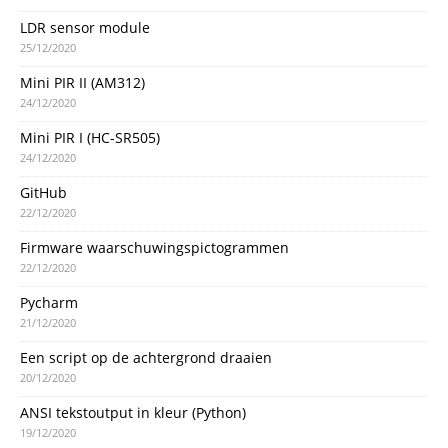
LDR sensor module
25/12/2020
Mini PIR II (AM312)
24/12/2020
Mini PIR I (HC-SR505)
24/12/2020
GitHub
22/12/2020
Firmware waarschuwingspictogrammen
22/12/2020
Pycharm
21/12/2020
Een script op de achtergrond draaien
20/12/2020
ANSI tekstoutput in kleur (Python)
19/12/2020