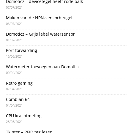
Domoticz – devicetegel heeft rode balk
07/07/2021
Maken van de NPN-sensorbeugel
06/07/2021
Domoticz – Grijs label watersensor
01/07/2021
Port forwarding
16/06/2021
Watermeter toevoegen aan Domoticz
09/04/2021
Retro gaming
07/04/2021
Combian 64
04/04/2021
CPU krachtmeting
28/03/2021
Tkinter – RFID tag lezen