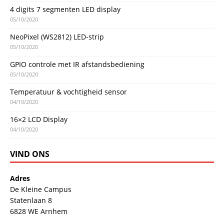
4 digits 7 segmenten LED display
05/10/2020
NeoPixel (WS2812) LED-strip
05/10/2020
GPIO controle met IR afstandsbediening
05/10/2020
Temperatuur & vochtigheid sensor
04/10/2020
16×2 LCD Display
04/10/2020
VIND ONS
Adres
De Kleine Campus
Statenlaan 8
6828 WE Arnhem