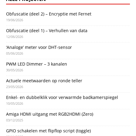
Obfuscatie (deel 2) – Encryptie met Fernet
19/06/2026
Obfuscatie (deel 1) – Verhullen van data
12/06/2026
‘Analoge’ meter voor DHT-sensor
05/06/2026
PWM LED Dimmer – 3 kanalen
30/05/2026
Actuele meetwaarden op ronde teller
23/05/2026
Enkel- en dubbelklik voor verwarmde badkamerspiegel
10/05/2026
Amiga HDMI uitgang met RGB2HDMI (Zero)
03/12/2025
GPIO schakelen met flipflop script (toggle)