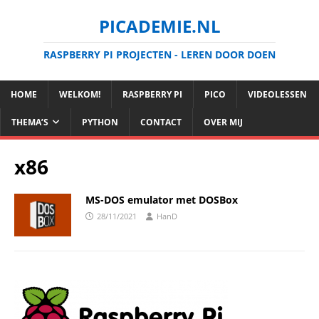
PICADEMIE.NL
RASPBERRY PI PROJECTEN - LEREN DOOR DOEN
HOME
WELKOM!
RASPBERRY PI
PICO
VIDEOLESSEN
THEMA’S
PYTHON
CONTACT
OVER MIJ
x86
MS-DOS emulator met DOSBox
28/11/2021
HanD