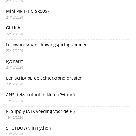
24/12/2020
Mini PIR I (HC-SR505)
24/12/2020
GitHub
22/12/2020
Firmware waarschuwingspictogrammen
22/12/2020
Pycharm
21/12/2020
Een script op de achtergrond draaien
20/12/2020
ANSI tekstoutput in kleur (Python)
19/12/2020
Pi Supply (ATX voeding voor de Pi)
19/12/2020
SHUTDOWN in Python
19/12/2020