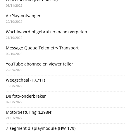
03/11/2022
AirPlay-ontvanger
29/10/2022
Wachtwoord of gebruikersnaam vergeten
21/10/2022
Message Queue Telemetry Transport
02/10/2022
YouTube abonnee en viewer teller
22/09/2022
Weegschaal (HX711)
13/08/2022
De foto-onderbreker
07/08/2022
Motorbesturing (L298N)
21/07/2022
7-segment displaymodule (HW-179)