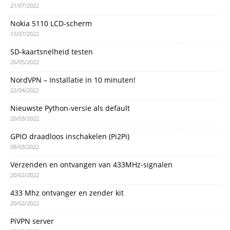
21/07/2022
Nokia 5110 LCD-scherm
15/07/2022
SD-kaartsnelheid testen
26/05/2022
NordVPN – Installatie in 10 minuten!
22/04/2022
Nieuwste Python-versie als default
20/03/2022
GPIO draadloos inschakelen (Pi2Pi)
08/03/2022
Verzenden en ontvangen van 433MHz-signalen
20/02/2022
433 Mhz ontvanger en zender kit
20/02/2022
PiVPN server