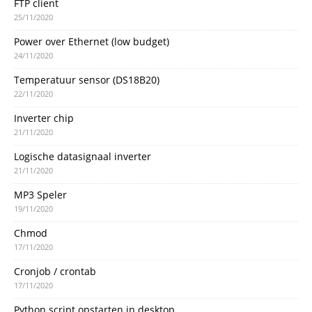
FTP client
25/11/2020
Power over Ethernet (low budget)
24/11/2020
Temperatuur sensor (DS18B20)
22/11/2020
Inverter chip
21/11/2020
Logische datasignaal inverter
21/11/2020
MP3 Speler
19/11/2020
Chmod
17/11/2020
Cronjob / crontab
17/11/2020
Python script opstarten in desktop