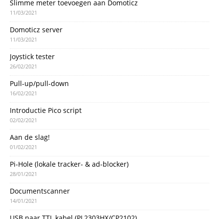
Slimme meter toevoegen aan Domoticz
11/03/2021
Domoticz server
11/03/2021
Joystick tester
26/02/2021
Pull-up/pull-down
16/02/2021
Introductie Pico script
02/02/2021
Aan de slag!
01/02/2021
Pi-Hole (lokale tracker- & ad-blocker)
28/01/2021
Documentscanner
14/01/2021
USB naar TTL kabel (PL2303HX/CP2102)