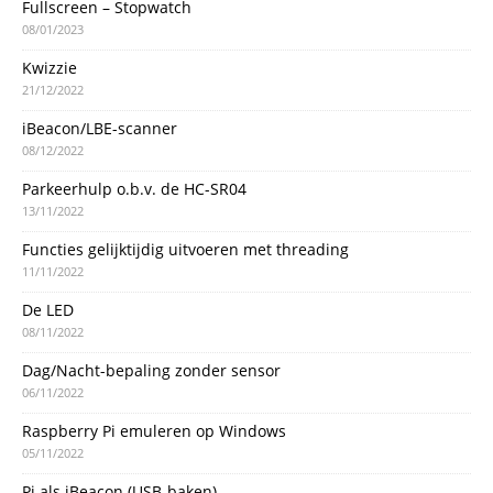
Fullscreen – Stopwatch
08/01/2023
Kwizzie
21/12/2022
iBeacon/LBE-scanner
08/12/2022
Parkeerhulp o.b.v. de HC-SR04
13/11/2022
Functies gelijktijdig uitvoeren met threading
11/11/2022
De LED
08/11/2022
Dag/Nacht-bepaling zonder sensor
06/11/2022
Raspberry Pi emuleren op Windows
05/11/2022
Pi als iBeacon (USB-baken)