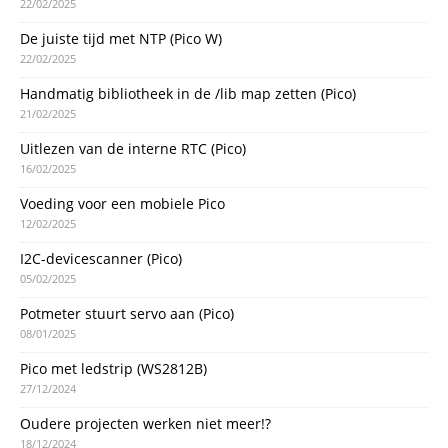
22/02/2025
De juiste tijd met NTP (Pico W)
22/02/2025
Handmatig bibliotheek in de /lib map zetten (Pico)
21/02/2025
Uitlezen van de interne RTC (Pico)
16/02/2025
Voeding voor een mobiele Pico
12/02/2025
I2C-devicescanner (Pico)
05/02/2025
Potmeter stuurt servo aan (Pico)
08/01/2025
Pico met ledstrip (WS2812B)
27/12/2024
Oudere projecten werken niet meer!?
18/12/2024