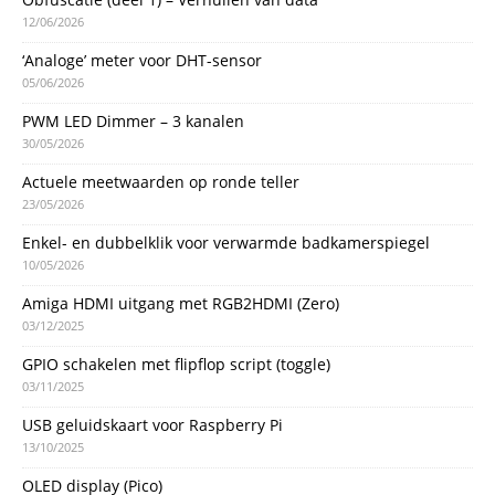
12/06/2026
‘Analoge’ meter voor DHT-sensor
05/06/2026
PWM LED Dimmer – 3 kanalen
30/05/2026
Actuele meetwaarden op ronde teller
23/05/2026
Enkel- en dubbelklik voor verwarmde badkamerspiegel
10/05/2026
Amiga HDMI uitgang met RGB2HDMI (Zero)
03/12/2025
GPIO schakelen met flipflop script (toggle)
03/11/2025
USB geluidskaart voor Raspberry Pi
13/10/2025
OLED display (Pico)