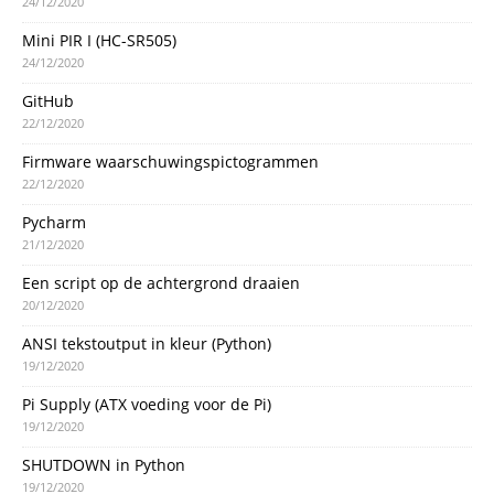
24/12/2020
Mini PIR I (HC-SR505)
24/12/2020
GitHub
22/12/2020
Firmware waarschuwingspictogrammen
22/12/2020
Pycharm
21/12/2020
Een script op de achtergrond draaien
20/12/2020
ANSI tekstoutput in kleur (Python)
19/12/2020
Pi Supply (ATX voeding voor de Pi)
19/12/2020
SHUTDOWN in Python
19/12/2020