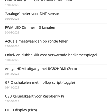
12/06/2026
‘Analoge’ meter voor DHT-sensor
05/06/2026
PWM LED Dimmer – 3 kanalen
30/05/2026
Actuele meetwaarden op ronde teller
23/05/2026
Enkel- en dubbelklik voor verwarmde badkamerspiegel
10/05/2026
Amiga HDMI uitgang met RGB2HDMI (Zero)
03/12/2025
GPIO schakelen met flipflop script (toggle)
03/11/2025
USB geluidskaart voor Raspberry Pi
13/10/2025
OLED display (Pico)