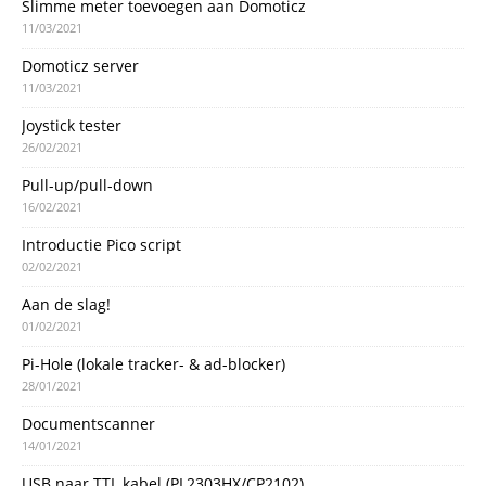
Slimme meter toevoegen aan Domoticz
11/03/2021
Domoticz server
11/03/2021
Joystick tester
26/02/2021
Pull-up/pull-down
16/02/2021
Introductie Pico script
02/02/2021
Aan de slag!
01/02/2021
Pi-Hole (lokale tracker- & ad-blocker)
28/01/2021
Documentscanner
14/01/2021
USB naar TTL kabel (PL2303HX/CP2102)