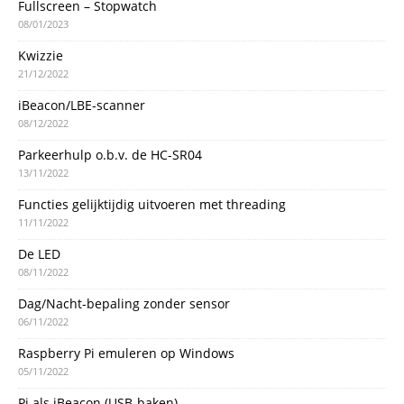
Fullscreen – Stopwatch
08/01/2023
Kwizzie
21/12/2022
iBeacon/LBE-scanner
08/12/2022
Parkeerhulp o.b.v. de HC-SR04
13/11/2022
Functies gelijktijdig uitvoeren met threading
11/11/2022
De LED
08/11/2022
Dag/Nacht-bepaling zonder sensor
06/11/2022
Raspberry Pi emuleren op Windows
05/11/2022
Pi als iBeacon (USB-baken)