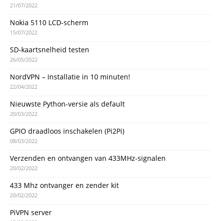
21/07/2022
Nokia 5110 LCD-scherm
15/07/2022
SD-kaartsnelheid testen
26/05/2022
NordVPN – Installatie in 10 minuten!
22/04/2022
Nieuwste Python-versie als default
20/03/2022
GPIO draadloos inschakelen (Pi2Pi)
08/03/2022
Verzenden en ontvangen van 433MHz-signalen
20/02/2022
433 Mhz ontvanger en zender kit
20/02/2022
PiVPN server