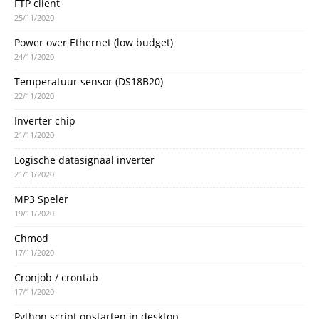
FTP client
25/11/2020
Power over Ethernet (low budget)
24/11/2020
Temperatuur sensor (DS18B20)
22/11/2020
Inverter chip
21/11/2020
Logische datasignaal inverter
21/11/2020
MP3 Speler
19/11/2020
Chmod
17/11/2020
Cronjob / crontab
17/11/2020
Python script opstarten in desktop