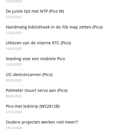
22/02/2025
De juiste tijd met NTP (Pico W)
22/02/2025
Handmatig bibliotheek in de /lib map zetten (Pico)
21/02/2025
Uitlezen van de interne RTC (Pico)
16/02/2025
Voeding voor een mobiele Pico
12/02/2025
I2C-devicescanner (Pico)
05/02/2025
Potmeter stuurt servo aan (Pico)
08/01/2025
Pico met ledstrip (WS2812B)
27/12/2024
Oudere projecten werken niet meer!?
18/12/2024