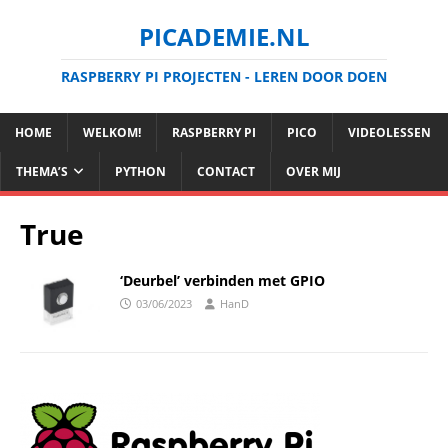
PICADEMIE.NL
RASPBERRY PI PROJECTEN - LEREN DOOR DOEN
HOME
WELKOM!
RASPBERRY PI
PICO
VIDEOLESSEN
THEMA’S
PYTHON
CONTACT
OVER MIJ
True
‘Deurbel’ verbinden met GPIO
03/06/2023
HanD