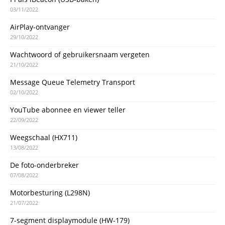
03/11/2022
AirPlay-ontvanger
29/10/2022
Wachtwoord of gebruikersnaam vergeten
21/10/2022
Message Queue Telemetry Transport
02/10/2022
YouTube abonnee en viewer teller
22/09/2022
Weegschaal (HX711)
13/08/2022
De foto-onderbreker
07/08/2022
Motorbesturing (L298N)
21/07/2022
7-segment displaymodule (HW-179)