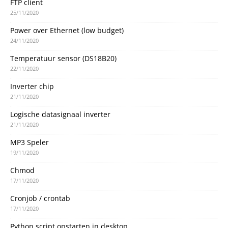
FTP client
25/11/2020
Power over Ethernet (low budget)
24/11/2020
Temperatuur sensor (DS18B20)
22/11/2020
Inverter chip
21/11/2020
Logische datasignaal inverter
21/11/2020
MP3 Speler
19/11/2020
Chmod
17/11/2020
Cronjob / crontab
17/11/2020
Python script opstarten in desktop