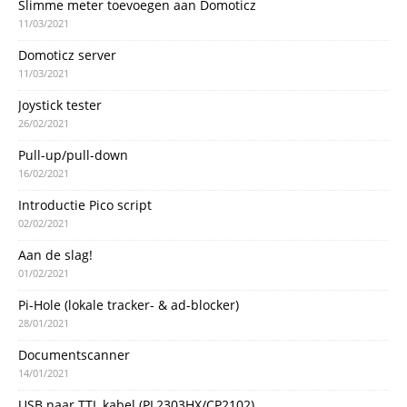
Slimme meter toevoegen aan Domoticz
11/03/2021
Domoticz server
11/03/2021
Joystick tester
26/02/2021
Pull-up/pull-down
16/02/2021
Introductie Pico script
02/02/2021
Aan de slag!
01/02/2021
Pi-Hole (lokale tracker- & ad-blocker)
28/01/2021
Documentscanner
14/01/2021
USB naar TTL kabel (PL2303HX/CP2102)