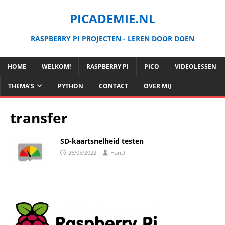
PICADEMIE.NL
RASPBERRY PI PROJECTEN - LEREN DOOR DOEN
HOME
WELKOM!
RASPBERRY PI
PICO
VIDEOLESSEN
THEMA’S
PYTHON
CONTACT
OVER MIJ
transfer
SD-kaartsnelheid testen
26/05/2022
HanD