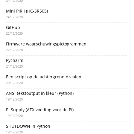
24/12/2020
Mini PIR I (HC-SR505)
24/12/2020
GitHub
22/12/2020
Firmware waarschuwingspictogrammen
22/12/2020
Pycharm
21/12/2020
Een script op de achtergrond draaien
20/12/2020
ANSI tekstoutput in kleur (Python)
19/12/2020
Pi Supply (ATX voeding voor de Pi)
19/12/2020
SHUTDOWN in Python
19/12/2020