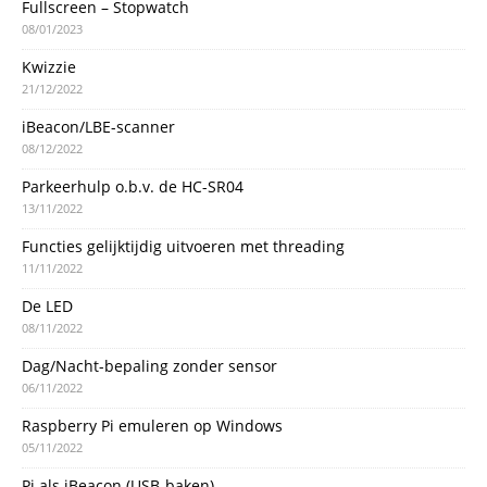
Fullscreen – Stopwatch
08/01/2023
Kwizzie
21/12/2022
iBeacon/LBE-scanner
08/12/2022
Parkeerhulp o.b.v. de HC-SR04
13/11/2022
Functies gelijktijdig uitvoeren met threading
11/11/2022
De LED
08/11/2022
Dag/Nacht-bepaling zonder sensor
06/11/2022
Raspberry Pi emuleren op Windows
05/11/2022
Pi als iBeacon (USB-baken)