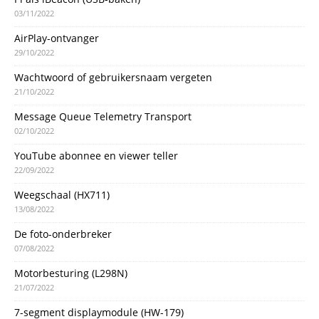
03/11/2022
AirPlay-ontvanger
29/10/2022
Wachtwoord of gebruikersnaam vergeten
21/10/2022
Message Queue Telemetry Transport
02/10/2022
YouTube abonnee en viewer teller
22/09/2022
Weegschaal (HX711)
13/08/2022
De foto-onderbreker
07/08/2022
Motorbesturing (L298N)
21/07/2022
7-segment displaymodule (HW-179)