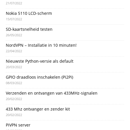
21/07/2022
Nokia 5110 LCD-scherm
15/07/2022
SD-kaartsnelheid testen
26/05/2022
NordVPN – Installatie in 10 minuten!
22/04/2022
Nieuwste Python-versie als default
20/03/2022
GPIO draadloos inschakelen (Pi2Pi)
08/03/2022
Verzenden en ontvangen van 433MHz-signalen
20/02/2022
433 Mhz ontvanger en zender kit
20/02/2022
PiVPN server