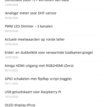
12/06/2026
‘Analoge’ meter voor DHT-sensor
05/06/2026
PWM LED Dimmer – 3 kanalen
30/05/2026
Actuele meetwaarden op ronde teller
23/05/2026
Enkel- en dubbelklik voor verwarmde badkamerspiegel
10/05/2026
Amiga HDMI uitgang met RGB2HDMI (Zero)
03/12/2025
GPIO schakelen met flipflop script (toggle)
03/11/2025
USB geluidskaart voor Raspberry Pi
13/10/2025
OLED display (Pico)