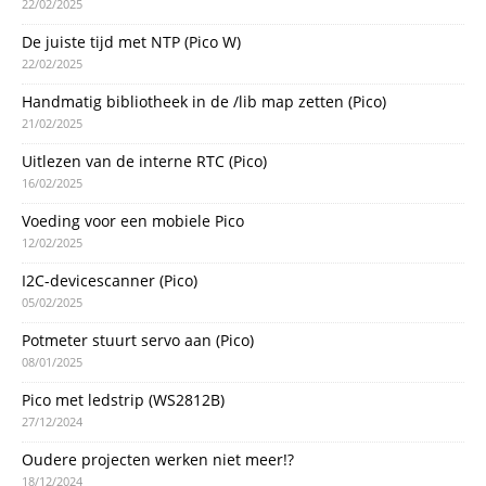
22/02/2025
De juiste tijd met NTP (Pico W)
22/02/2025
Handmatig bibliotheek in de /lib map zetten (Pico)
21/02/2025
Uitlezen van de interne RTC (Pico)
16/02/2025
Voeding voor een mobiele Pico
12/02/2025
I2C-devicescanner (Pico)
05/02/2025
Potmeter stuurt servo aan (Pico)
08/01/2025
Pico met ledstrip (WS2812B)
27/12/2024
Oudere projecten werken niet meer!?
18/12/2024