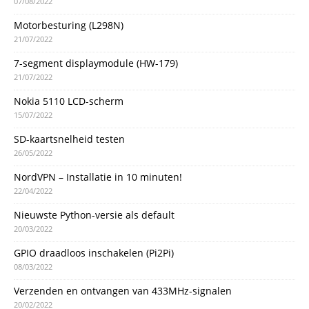
07/08/2022
Motorbesturing (L298N)
21/07/2022
7-segment displaymodule (HW-179)
21/07/2022
Nokia 5110 LCD-scherm
15/07/2022
SD-kaartsnelheid testen
26/05/2022
NordVPN – Installatie in 10 minuten!
22/04/2022
Nieuwste Python-versie als default
20/03/2022
GPIO draadloos inschakelen (Pi2Pi)
08/03/2022
Verzenden en ontvangen van 433MHz-signalen
20/02/2022