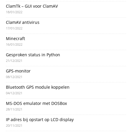
ClamTk – GUI voor ClamAV
18/01/2022
ClamAV antivirus
17/01/2022
Minecraft
16/01/2022
Gesproken status in Python
21/12/2021
GPS-monitor
08/12/2021
Bluetooth GPS module koppelen
04/12/2021
MS-DOS emulator met DOSBox
28/11/2021
IP adres bij opstart op LCD display
20/11/2021