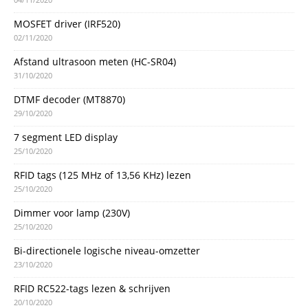
MOSFET driver (IRF520)
02/11/2020
Afstand ultrasoon meten (HC-SR04)
31/10/2020
DTMF decoder (MT8870)
29/10/2020
7 segment LED display
25/10/2020
RFID tags (125 MHz of 13,56 KHz) lezen
25/10/2020
Dimmer voor lamp (230V)
25/10/2020
Bi-directionele logische niveau-omzetter
23/10/2020
RFID RC522-tags lezen & schrijven
20/10/2020