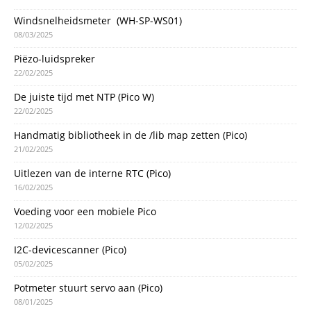
Windsnelheidsmeter (WH-SP-WS01)
08/03/2025
Piëzo-luidspreker
22/02/2025
De juiste tijd met NTP (Pico W)
22/02/2025
Handmatig bibliotheek in de /lib map zetten (Pico)
21/02/2025
Uitlezen van de interne RTC (Pico)
16/02/2025
Voeding voor een mobiele Pico
12/02/2025
I2C-devicescanner (Pico)
05/02/2025
Potmeter stuurt servo aan (Pico)
08/01/2025