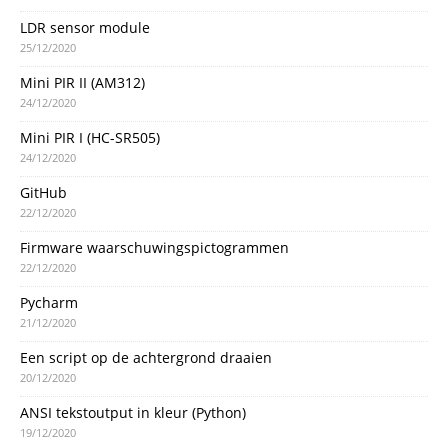
LDR sensor module
25/12/2020
Mini PIR II (AM312)
24/12/2020
Mini PIR I (HC-SR505)
24/12/2020
GitHub
22/12/2020
Firmware waarschuwingspictogrammen
22/12/2020
Pycharm
21/12/2020
Een script op de achtergrond draaien
20/12/2020
ANSI tekstoutput in kleur (Python)
19/12/2020