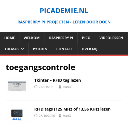
PICADEMIE.NL
RASPBERRY PI PROJECTEN - LEREN DOOR DOEN
HOME
WELKOM!
RASPBERRY PI
PICO
VIDEOLESSEN
THEMA’S
PYTHON
CONTACT
OVER MIJ
toegangscontrole
Tkinter – RFID tag lezen
24/03/2021
HanD
RFID tags (125 MHz of 13,56 KHz) lezen
25/10/2020
HanD