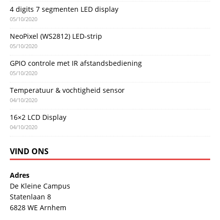
4 digits 7 segmenten LED display
05/10/2020
NeoPixel (WS2812) LED-strip
05/10/2020
GPIO controle met IR afstandsbediening
05/10/2020
Temperatuur & vochtigheid sensor
04/10/2020
16×2 LCD Display
04/10/2020
VIND ONS
Adres
De Kleine Campus
Statenlaan 8
6828 WE Arnhem