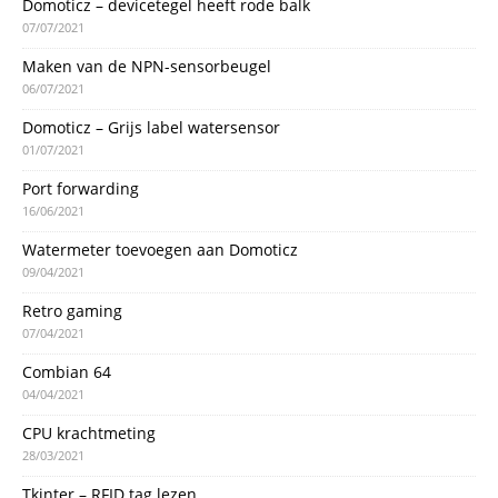
Domoticz – devicetegel heeft rode balk
07/07/2021
Maken van de NPN-sensorbeugel
06/07/2021
Domoticz – Grijs label watersensor
01/07/2021
Port forwarding
16/06/2021
Watermeter toevoegen aan Domoticz
09/04/2021
Retro gaming
07/04/2021
Combian 64
04/04/2021
CPU krachtmeting
28/03/2021
Tkinter – RFID tag lezen