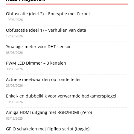
Obfuscatie (deel 2) – Encryptie met Fernet
19/06/2026
Obfuscatie (deel 1) – Verhullen van data
12/06/2026
‘Analoge’ meter voor DHT-sensor
05/06/2026
PWM LED Dimmer – 3 kanalen
30/05/2026
Actuele meetwaarden op ronde teller
23/05/2026
Enkel- en dubbelklik voor verwarmde badkamerspiegel
10/05/2026
Amiga HDMI uitgang met RGB2HDMI (Zero)
03/12/2025
GPIO schakelen met flipflop script (toggle)