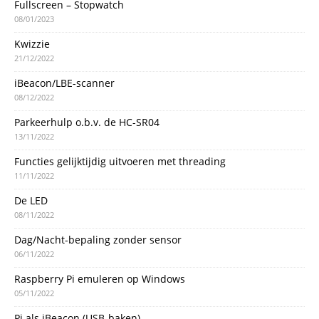
Fullscreen – Stopwatch
08/01/2023
Kwizzie
21/12/2022
iBeacon/LBE-scanner
08/12/2022
Parkeerhulp o.b.v. de HC-SR04
13/11/2022
Functies gelijktijdig uitvoeren met threading
11/11/2022
De LED
08/11/2022
Dag/Nacht-bepaling zonder sensor
06/11/2022
Raspberry Pi emuleren op Windows
05/11/2022
Pi als iBeacon (USB-baken)