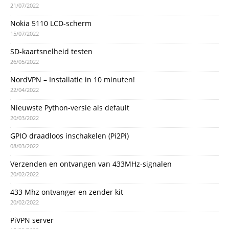
21/07/2022
Nokia 5110 LCD-scherm
15/07/2022
SD-kaartsnelheid testen
26/05/2022
NordVPN – Installatie in 10 minuten!
22/04/2022
Nieuwste Python-versie als default
20/03/2022
GPIO draadloos inschakelen (Pi2Pi)
08/03/2022
Verzenden en ontvangen van 433MHz-signalen
20/02/2022
433 Mhz ontvanger en zender kit
20/02/2022
PiVPN server