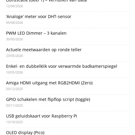
12/06/2026
‘Analoge’ meter voor DHT-sensor
05/06/2026
PWM LED Dimmer – 3 kanalen
30/05/2026
Actuele meetwaarden op ronde teller
23/05/2026
Enkel- en dubbelklik voor verwarmde badkamerspiegel
10/05/2026
Amiga HDMI uitgang met RGB2HDMI (Zero)
03/12/2025
GPIO schakelen met flipflop script (toggle)
03/11/2025
USB geluidskaart voor Raspberry Pi
13/10/2025
OLED display (Pico)