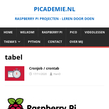
PICADEMIE.NL
RASPBERRY PI PROJECTEN - LEREN DOOR DOEN
HOME
WELKOM!
RASPBERRY PI
PICO
VIDEOLESSEN
THEMA’S
PYTHON
CONTACT
OVER MIJ
tabel
Cronjob / crontab
17/11/2020
HanD