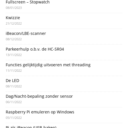
Fullscreen – Stopwatch
08/01/2023
Kwizzie
21/12/2022
iBeacon/LBE-scanner
08/12/2022
Parkeerhulp o.b.v. de HC-SR04
13/11/2022
Functies gelijktijdig uitvoeren met threading
11/11/2022
De LED
08/11/2022
Dag/Nacht-bepaling zonder sensor
06/11/2022
Raspberry Pi emuleren op Windows
05/11/2022
Pi als iBeacon (USB-baken)