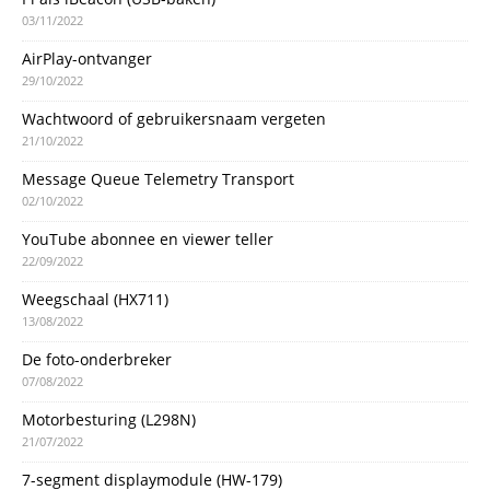
03/11/2022
AirPlay-ontvanger
29/10/2022
Wachtwoord of gebruikersnaam vergeten
21/10/2022
Message Queue Telemetry Transport
02/10/2022
YouTube abonnee en viewer teller
22/09/2022
Weegschaal (HX711)
13/08/2022
De foto-onderbreker
07/08/2022
Motorbesturing (L298N)
21/07/2022
7-segment displaymodule (HW-179)