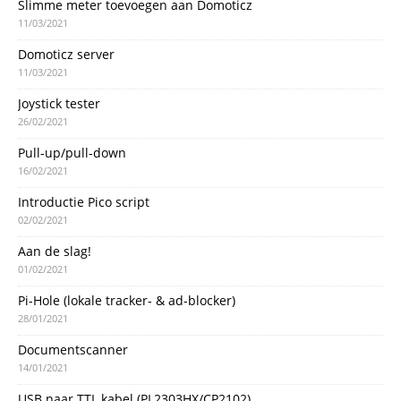
Slimme meter toevoegen aan Domoticz
11/03/2021
Domoticz server
11/03/2021
Joystick tester
26/02/2021
Pull-up/pull-down
16/02/2021
Introductie Pico script
02/02/2021
Aan de slag!
01/02/2021
Pi-Hole (lokale tracker- & ad-blocker)
28/01/2021
Documentscanner
14/01/2021
USB naar TTL kabel (PL2303HX/CP2102)