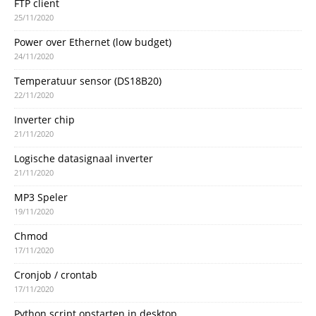
FTP client
25/11/2020
Power over Ethernet (low budget)
24/11/2020
Temperatuur sensor (DS18B20)
22/11/2020
Inverter chip
21/11/2020
Logische datasignaal inverter
21/11/2020
MP3 Speler
19/11/2020
Chmod
17/11/2020
Cronjob / crontab
17/11/2020
Python script opstarten in desktop