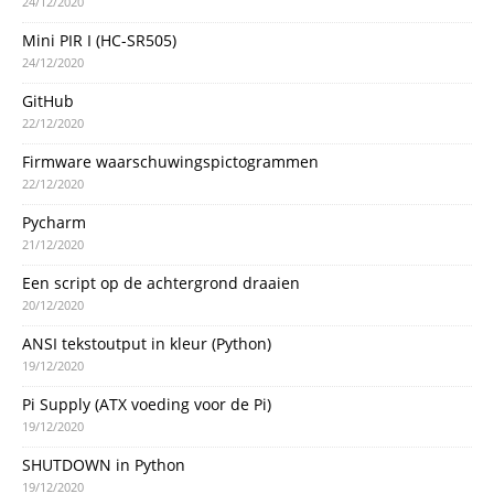
24/12/2020
Mini PIR I (HC-SR505)
24/12/2020
GitHub
22/12/2020
Firmware waarschuwingspictogrammen
22/12/2020
Pycharm
21/12/2020
Een script op de achtergrond draaien
20/12/2020
ANSI tekstoutput in kleur (Python)
19/12/2020
Pi Supply (ATX voeding voor de Pi)
19/12/2020
SHUTDOWN in Python
19/12/2020