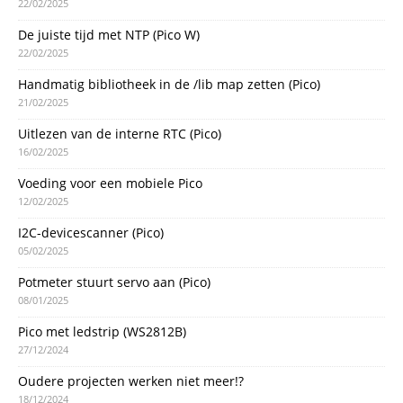
22/02/2025
De juiste tijd met NTP (Pico W)
22/02/2025
Handmatig bibliotheek in de /lib map zetten (Pico)
21/02/2025
Uitlezen van de interne RTC (Pico)
16/02/2025
Voeding voor een mobiele Pico
12/02/2025
I2C-devicescanner (Pico)
05/02/2025
Potmeter stuurt servo aan (Pico)
08/01/2025
Pico met ledstrip (WS2812B)
27/12/2024
Oudere projecten werken niet meer!?
18/12/2024