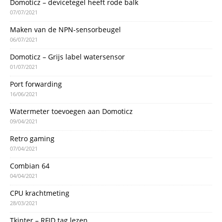
Domoticz – devicetegel heeft rode balk
07/07/2021
Maken van de NPN-sensorbeugel
06/07/2021
Domoticz – Grijs label watersensor
01/07/2021
Port forwarding
16/06/2021
Watermeter toevoegen aan Domoticz
09/04/2021
Retro gaming
07/04/2021
Combian 64
04/04/2021
CPU krachtmeting
28/03/2021
Tkinter – RFID tag lezen