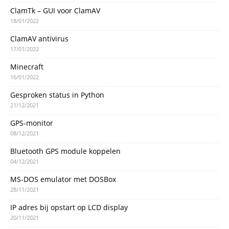
ClamTk – GUI voor ClamAV
18/01/2022
ClamAV antivirus
17/01/2022
Minecraft
16/01/2022
Gesproken status in Python
21/12/2021
GPS-monitor
08/12/2021
Bluetooth GPS module koppelen
04/12/2021
MS-DOS emulator met DOSBox
28/11/2021
IP adres bij opstart op LCD display
20/11/2021