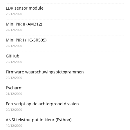
LDR sensor module
25/12/2020
Mini PIR II (AM312)
24/12/2020
Mini PIR I (HC-SR505)
24/12/2020
GitHub
22/12/2020
Firmware waarschuwingspictogrammen
22/12/2020
Pycharm
21/12/2020
Een script op de achtergrond draaien
20/12/2020
ANSI tekstoutput in kleur (Python)
19/12/2020