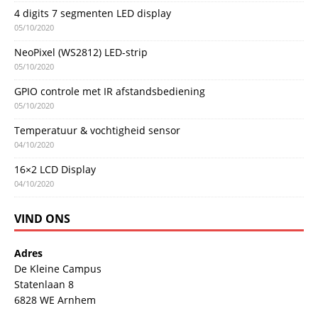
4 digits 7 segmenten LED display
05/10/2020
NeoPixel (WS2812) LED-strip
05/10/2020
GPIO controle met IR afstandsbediening
05/10/2020
Temperatuur & vochtigheid sensor
04/10/2020
16×2 LCD Display
04/10/2020
VIND ONS
Adres
De Kleine Campus
Statenlaan 8
6828 WE Arnhem