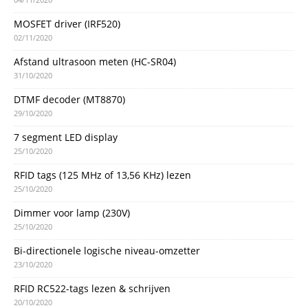
MOSFET driver (IRF520)
02/11/2020
Afstand ultrasoon meten (HC-SR04)
31/10/2020
DTMF decoder (MT8870)
29/10/2020
7 segment LED display
25/10/2020
RFID tags (125 MHz of 13,56 KHz) lezen
25/10/2020
Dimmer voor lamp (230V)
25/10/2020
Bi-directionele logische niveau-omzetter
23/10/2020
RFID RC522-tags lezen & schrijven
20/10/2020