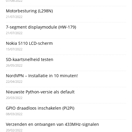
07/08/2022
Motorbesturing (L298N)
21/07/2022
7-segment displaymodule (HW-179)
21/07/2022
Nokia 5110 LCD-scherm
15/07/2022
SD-kaartsnelheid testen
26/05/2022
NordVPN – Installatie in 10 minuten!
22/04/2022
Nieuwste Python-versie als default
20/03/2022
GPIO draadloos inschakelen (Pi2Pi)
08/03/2022
Verzenden en ontvangen van 433MHz-signalen
20/02/2022