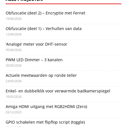
Obfuscatie (deel 2) – Encryptie met Fernet
19/06/2026
Obfuscatie (deel 1) – Verhullen van data
12/06/2026
‘Analoge’ meter voor DHT-sensor
05/06/2026
PWM LED Dimmer – 3 kanalen
30/05/2026
Actuele meetwaarden op ronde teller
23/05/2026
Enkel- en dubbelklik voor verwarmde badkamerspiegel
10/05/2026
Amiga HDMI uitgang met RGB2HDMI (Zero)
03/12/2025
GPIO schakelen met flipflop script (toggle)