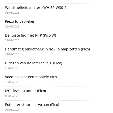
Windsnelheidsmeter (WH-SP-WS01)
08/03/2025
Piëzo-luidspreker
22/02/2025
De juiste tijd met NTP (Pico W)
22/02/2025
Handmatig bibliotheek in de /lib map zetten (Pico)
21/02/2025
Uitlezen van de interne RTC (Pico)
16/02/2025
Voeding voor een mobiele Pico
12/02/2025
I2C-devicescanner (Pico)
05/02/2025
Potmeter stuurt servo aan (Pico)
08/01/2025