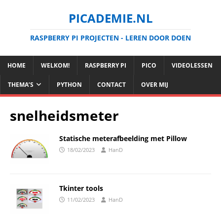
PICADEMIE.NL
RASPBERRY PI PROJECTEN - LEREN DOOR DOEN
HOME
WELKOM!
RASPBERRY PI
PICO
VIDEOLESSEN
THEMA’S
PYTHON
CONTACT
OVER MIJ
snelheidsmeter
Statische meterafbeelding met Pillow
18/02/2023
HanD
Tkinter tools
11/02/2023
HanD