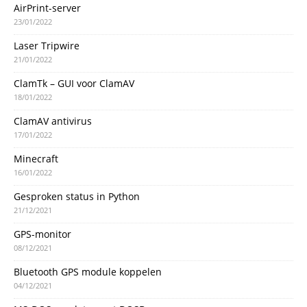
AirPrint-server
23/01/2022
Laser Tripwire
21/01/2022
ClamTk – GUI voor ClamAV
18/01/2022
ClamAV antivirus
17/01/2022
Minecraft
16/01/2022
Gesproken status in Python
21/12/2021
GPS-monitor
08/12/2021
Bluetooth GPS module koppelen
04/12/2021