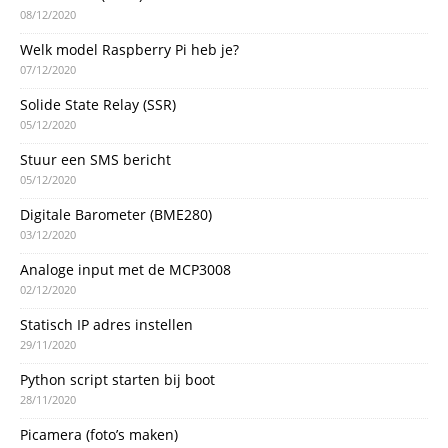
08/12/2020
Welk model Raspberry Pi heb je?
07/12/2020
Solide State Relay (SSR)
05/12/2020
Stuur een SMS bericht
05/12/2020
Digitale Barometer (BME280)
03/12/2020
Analoge input met de MCP3008
02/12/2020
Statisch IP adres instellen
29/11/2020
Python script starten bij boot
28/11/2020
Picamera (foto’s maken)