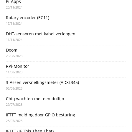
Pi-Apps
20/11/2024
Rotary encoder (EC11)
17/11/2024
DHT-sensoren met kabel verlengen
11/11/2024
Doom
26/08/2023
RPi-Monitor
11/08/2023
3-Assen versnellingsmeter (ADXL345)
05/08/2023
Chiq wachten met een dotlijn
29/07/2023
IFTTT melding door GPIO besturing
28/07/2023
IFTTT (IF This Then That)