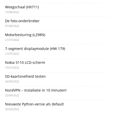
Weegschaal (HX711)
13/08/2022
De foto-onderbreker
07/08/2022
Motorbesturing (L298N)
21/07/2022
7-segment displaymodule (HW-179)
21/07/2022
Nokia 5110 LCD-scherm
15/07/2022
SD-kaartsnelheid testen
26/05/2022
NordVPN – Installatie in 10 minuten!
22/04/2022
Nieuwste Python-versie als default
20/03/2022