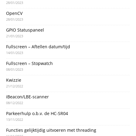
28/01/2023
OpenCV
28/01/2023
GPIO Statuspaneel
21/01/2023
Fullscreen – Aftellen datum/tijd
14/01/2023
Fullscreen – Stopwatch
08/01/2023
Kwizzie
21/12/2022
iBeacon/LBE-scanner
08/12/2022
Parkeerhulp o.b.v. de HC-SR04
13/11/2022
Functies gelijktijdig uitvoeren met threading