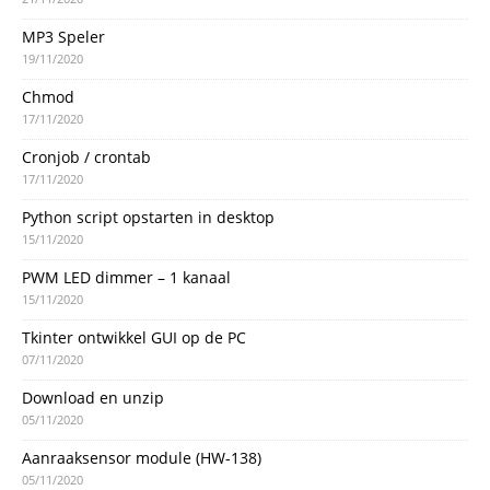
MP3 Speler
19/11/2020
Chmod
17/11/2020
Cronjob / crontab
17/11/2020
Python script opstarten in desktop
15/11/2020
PWM LED dimmer – 1 kanaal
15/11/2020
Tkinter ontwikkel GUI op de PC
07/11/2020
Download en unzip
05/11/2020
Aanraaksensor module (HW-138)
05/11/2020