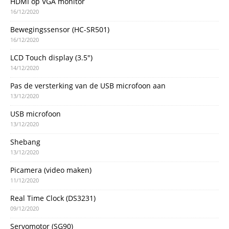
HDMI op VGA monitor
16/12/2020
Bewegingssensor (HC-SR501)
16/12/2020
LCD Touch display (3.5″)
14/12/2020
Pas de versterking van de USB microfoon aan
13/12/2020
USB microfoon
13/12/2020
Shebang
13/12/2020
Picamera (video maken)
11/12/2020
Real Time Clock (DS3231)
09/12/2020
Servomotor (SG90)