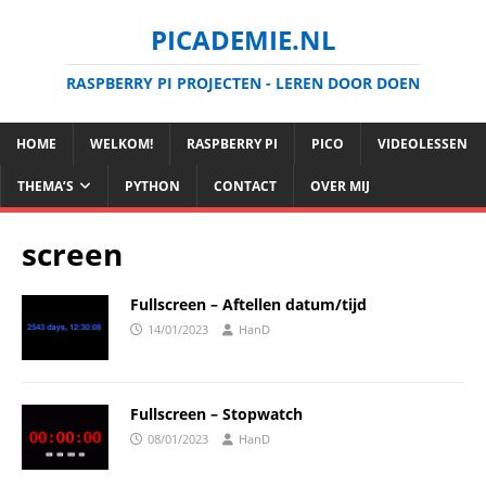
PICADEMIE.NL
RASPBERRY PI PROJECTEN - LEREN DOOR DOEN
HOME
WELKOM!
RASPBERRY PI
PICO
VIDEOLESSEN
THEMA’S
PYTHON
CONTACT
OVER MIJ
screen
Fullscreen – Aftellen datum/tijd
14/01/2023
HanD
Fullscreen – Stopwatch
08/01/2023
HanD