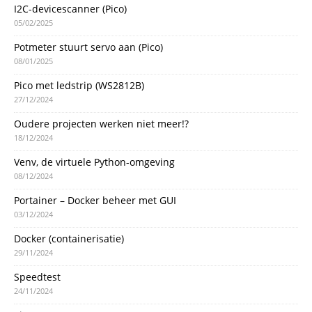
I2C-devicescanner (Pico)
05/02/2025
Potmeter stuurt servo aan (Pico)
08/01/2025
Pico met ledstrip (WS2812B)
27/12/2024
Oudere projecten werken niet meer!?
18/12/2024
Venv, de virtuele Python-omgeving
08/12/2024
Portainer – Docker beheer met GUI
03/12/2024
Docker (containerisatie)
29/11/2024
Speedtest
24/11/2024