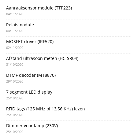
Aanraaksensor module (TTP223)
04/11/2020
Relaismodule
04/11/2020
MOSFET driver (IRF520)
02/11/2020
Afstand ultrasoon meten (HC-SR04)
31/10/2020
DTMF decoder (MT8870)
29/10/2020
7 segment LED display
25/10/2020
RFID tags (125 MHz of 13,56 KHz) lezen
25/10/2020
Dimmer voor lamp (230V)
25/10/2020