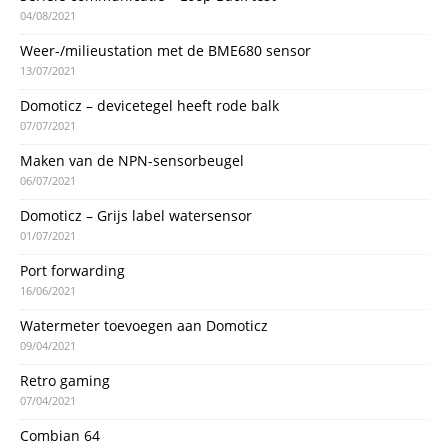
04/08/2021
Weer-/milieustation met de BME680 sensor
13/07/2021
Domoticz – devicetegel heeft rode balk
07/07/2021
Maken van de NPN-sensorbeugel
06/07/2021
Domoticz – Grijs label watersensor
01/07/2021
Port forwarding
16/06/2021
Watermeter toevoegen aan Domoticz
09/04/2021
Retro gaming
07/04/2021
Combian 64