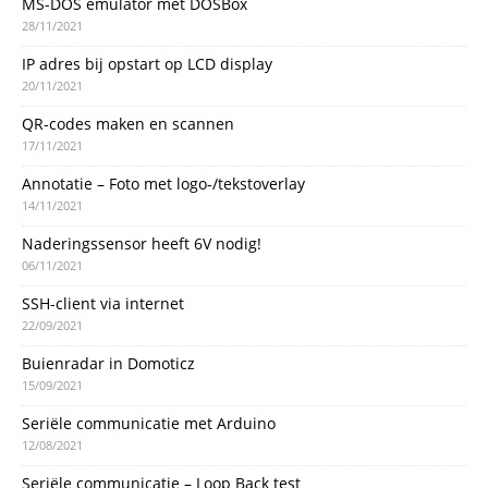
MS-DOS emulator met DOSBox
28/11/2021
IP adres bij opstart op LCD display
20/11/2021
QR-codes maken en scannen
17/11/2021
Annotatie – Foto met logo-/tekstoverlay
14/11/2021
Naderingssensor heeft 6V nodig!
06/11/2021
SSH-client via internet
22/09/2021
Buienradar in Domoticz
15/09/2021
Seriële communicatie met Arduino
12/08/2021
Seriële communicatie – Loop Back test