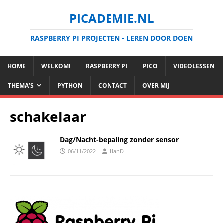
PICADEMIE.NL
RASPBERRY PI PROJECTEN - LEREN DOOR DOEN
HOME
WELKOM!
RASPBERRY PI
PICO
VIDEOLESSEN
THEMA’S
PYTHON
CONTACT
OVER MIJ
schakelaar
Dag/Nacht-bepaling zonder sensor
06/11/2022
HanD