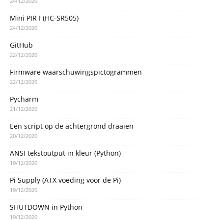
24/12/2020
Mini PIR I (HC-SR505)
24/12/2020
GitHub
22/12/2020
Firmware waarschuwingspictogrammen
22/12/2020
Pycharm
21/12/2020
Een script op de achtergrond draaien
20/12/2020
ANSI tekstoutput in kleur (Python)
19/12/2020
Pi Supply (ATX voeding voor de Pi)
19/12/2020
SHUTDOWN in Python
19/12/2020