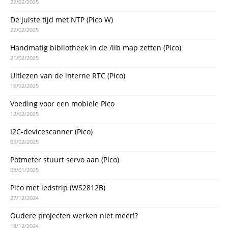
22/02/2025
De juiste tijd met NTP (Pico W)
22/02/2025
Handmatig bibliotheek in de /lib map zetten (Pico)
21/02/2025
Uitlezen van de interne RTC (Pico)
16/02/2025
Voeding voor een mobiele Pico
12/02/2025
I2C-devicescanner (Pico)
05/02/2025
Potmeter stuurt servo aan (Pico)
08/01/2025
Pico met ledstrip (WS2812B)
27/12/2024
Oudere projecten werken niet meer!?
18/12/2024