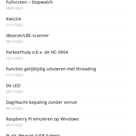
Fullscreen – Stopwatch
08/01/2023
Kwizzie
21/12/2022
iBeacon/LBE-scanner
08/12/2022
Parkeerhulp o.b.v. de HC-SR04
13/11/2022
Functies gelijktijdig uitvoeren met threading
11/11/2022
De LED
08/11/2022
Dag/Nacht-bepaling zonder sensor
06/11/2022
Raspberry Pi emuleren op Windows
05/11/2022
Pi als iBeacon (USB-baken)