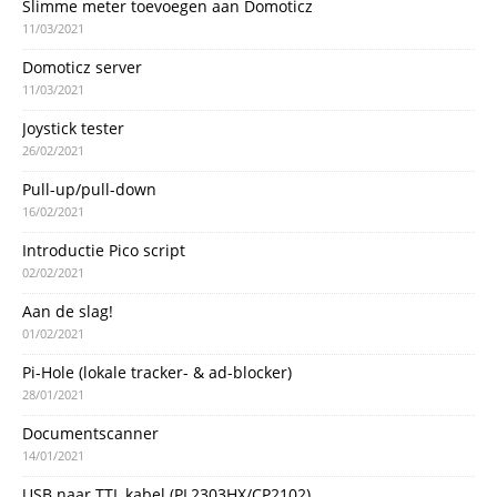
Slimme meter toevoegen aan Domoticz
11/03/2021
Domoticz server
11/03/2021
Joystick tester
26/02/2021
Pull-up/pull-down
16/02/2021
Introductie Pico script
02/02/2021
Aan de slag!
01/02/2021
Pi-Hole (lokale tracker- & ad-blocker)
28/01/2021
Documentscanner
14/01/2021
USB naar TTL kabel (PL2303HX/CP2102)