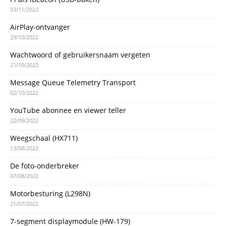
03/11/2022
AirPlay-ontvanger
29/10/2022
Wachtwoord of gebruikersnaam vergeten
21/10/2022
Message Queue Telemetry Transport
02/10/2022
YouTube abonnee en viewer teller
22/09/2022
Weegschaal (HX711)
13/08/2022
De foto-onderbreker
07/08/2022
Motorbesturing (L298N)
21/07/2022
7-segment displaymodule (HW-179)