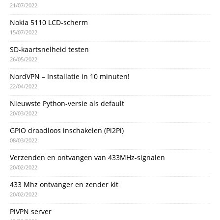
21/07/2022
Nokia 5110 LCD-scherm
15/07/2022
SD-kaartsnelheid testen
26/05/2022
NordVPN – Installatie in 10 minuten!
22/04/2022
Nieuwste Python-versie als default
20/03/2022
GPIO draadloos inschakelen (Pi2Pi)
08/03/2022
Verzenden en ontvangen van 433MHz-signalen
20/02/2022
433 Mhz ontvanger en zender kit
20/02/2022
PiVPN server