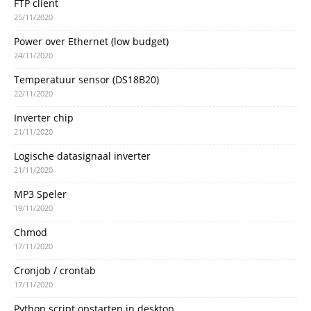
FTP client
25/11/2020
Power over Ethernet (low budget)
24/11/2020
Temperatuur sensor (DS18B20)
22/11/2020
Inverter chip
21/11/2020
Logische datasignaal inverter
21/11/2020
MP3 Speler
19/11/2020
Chmod
17/11/2020
Cronjob / crontab
17/11/2020
Python script opstarten in desktop