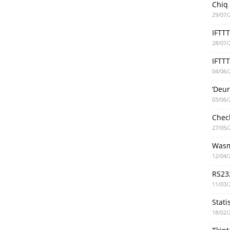
Chiq
29/07/
IFTT
28/07/
IFTTT
04/06/
‘Deu
03/06/
Chec
27/05/
Wasm
12/04/
RS23
11/03/
Stati
18/02/