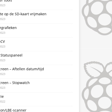
er tools
2023
te op de SD-kaart vrijmaken
2023
rgrafieken
2023
nCV
2023
 Statuspaneel
2023
creen – Aftellen datum/tijd
2023
creen – Stopwatch
2023
zie
2022
con/LBE-scanner