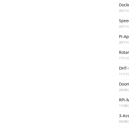
Docke
29/11/
Spee
24/11/
Pi-A
20/11/
Rotar
17/11/
DHT-
11/11/
Doo
26/08/
RPi-
11/08/
3-As
05/08/