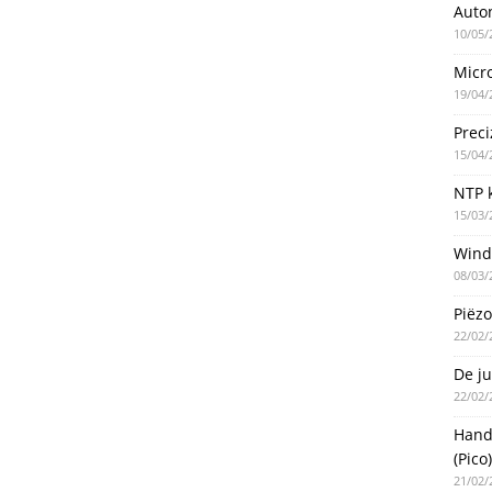
Auto
10/05/
Micro
19/04/
Preci
15/04/
NTP k
15/03/
Wind
08/03/
Piëzo
22/02/
De ju
22/02/
Handm
(Pico)
21/02/