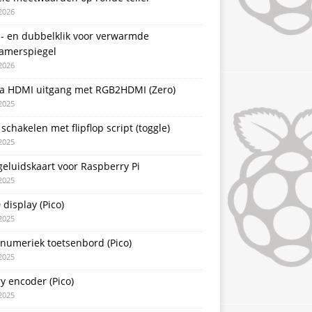
2026
l- en dubbelklik voor verwarmde
amerspiegel
2026
a HDMI uitgang met RGB2HDMI (Zero)
2025
schakelen met flipflop script (toggle)
2025
eluidskaart voor Raspberry Pi
2025
display (Pico)
2025
 numeriek toetsenbord (Pico)
2025
y encoder (Pico)
2025