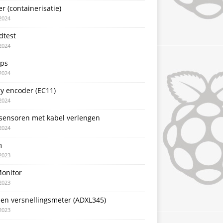
r (containerisatie)
2024
dtest
2024
pps
2024
y encoder (EC11)
2024
sensoren met kabel verlengen
2024
m
2023
Monitor
2023
sen versnellingsmeter (ADXL345)
2023