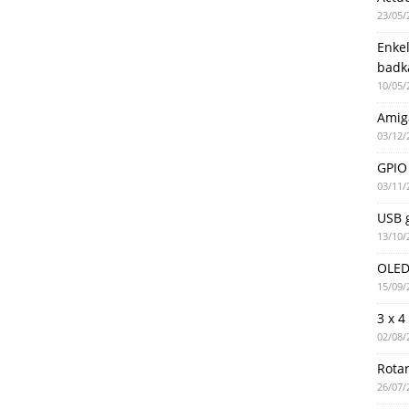
23/05/
Enke
badk
10/05/
Amig
03/12/
GPIO 
03/11/
USB g
13/10/
OLED 
15/09/
3 x 4
02/08/
Rotar
26/07/