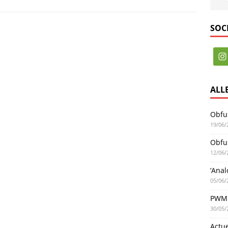
SOC
ALL
Obfus
19/06/
Obfus
12/06/
‘Anal
05/06/
PWM 
30/05/
Actu