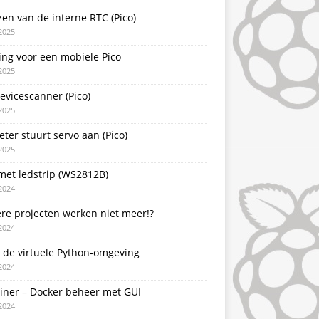
zen van de interne RTC (Pico)
2025
ing voor een mobiele Pico
2025
evicescanner (Pico)
2025
ter stuurt servo aan (Pico)
2025
met ledstrip (WS2812B)
2024
re projecten werken niet meer!?
2024
 de virtuele Python-omgeving
2024
ainer – Docker beheer met GUI
2024