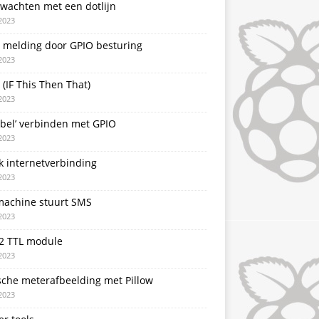
 wachten met een dotlijn
2023
T melding door GPIO besturing
2023
 (IF This Then That)
2023
rbel’ verbinden met GPIO
2023
k internetverbinding
2023
achine stuurt SMS
2023
2 TTL module
2023
sche meterafbeelding met Pillow
2023