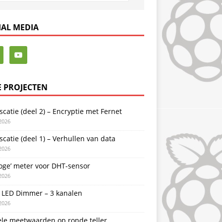
IAL MEDIA
E PROJECTEN
catie (deel 2) – Encryptie met Fernet
2026
catie (deel 1) – Verhullen van data
2026
oge’ meter voor DHT-sensor
2026
LED Dimmer – 3 kanalen
2026
ele meetwaarden op ronde teller