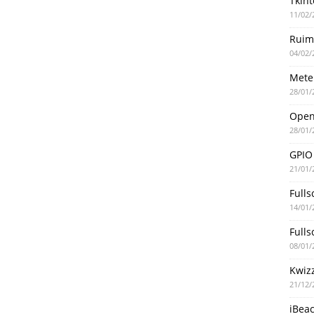
Tkint
11/02/
Ruim
04/02/
Mete
28/01/
Ope
28/01/
GPIO
21/01/
Fulls
14/01/
Fulls
08/01/
Kwiz
21/12/
iBea