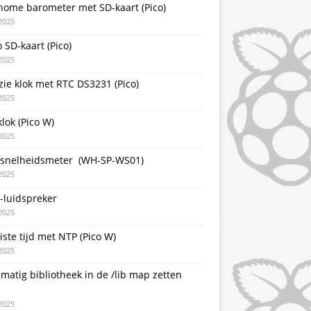
nome barometer met SD-kaart (Pico)
2025
 SD-kaart (Pico)
2025
zie klok met RTC DS3231 (Pico)
2025
lok (Pico W)
2025
snelheidsmeter (WH-SP-WS01)
2025
-luidspreker
2025
iste tijd met NTP (Pico W)
2025
atig bibliotheek in de /lib map zetten
2025