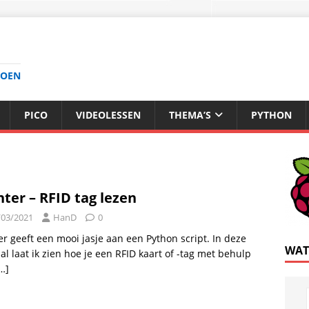
DOEN
PICO
VIDEOLESSEN
THEMA’S
PYTHON
nter – RFID tag lezen
/03/2021
HanD
0
er geeft een mooi jasje aan een Python script. In deze
WAT
ial laat ik zien hoe je een RFID kaart of -tag met behulp
…]