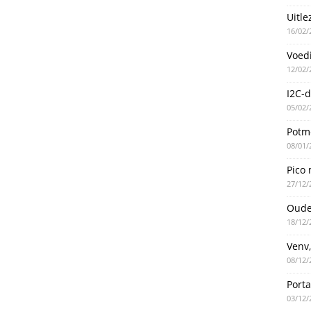
Uitle
16/02/
Voed
12/02/
I2C-d
05/02/
Potme
08/01/
Pico 
27/12/
Oude
18/12/
Venv,
08/12/
Port
03/12/