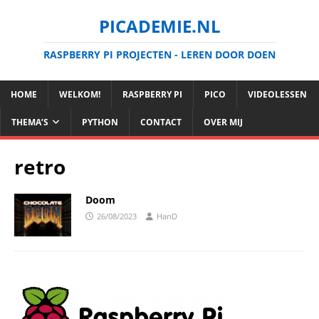
PICADEMIE.NL
RASPBERRY PI PROJECTEN - LEREN DOOR DOEN
HOME
WELKOM!
RASPBERRY PI
PICO
VIDEOLESSEN
THEMA’S
PYTHON
CONTACT
OVER MIJ
retro
Doom
26/08/2023
HanD