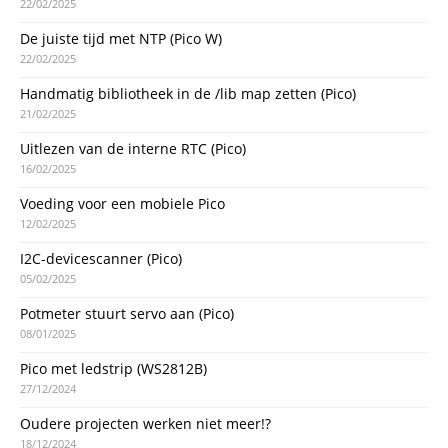
22/02/2025
De juiste tijd met NTP (Pico W)
22/02/2025
Handmatig bibliotheek in de /lib map zetten (Pico)
21/02/2025
Uitlezen van de interne RTC (Pico)
16/02/2025
Voeding voor een mobiele Pico
12/02/2025
I2C-devicescanner (Pico)
05/02/2025
Potmeter stuurt servo aan (Pico)
08/01/2025
Pico met ledstrip (WS2812B)
27/12/2024
Oudere projecten werken niet meer!?
18/12/2024