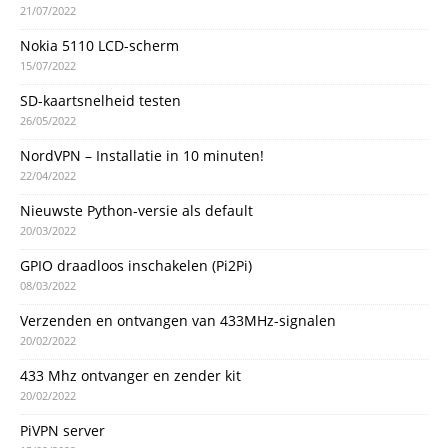
21/07/2022
Nokia 5110 LCD-scherm
15/07/2022
SD-kaartsnelheid testen
26/05/2022
NordVPN – Installatie in 10 minuten!
22/04/2022
Nieuwste Python-versie als default
20/03/2022
GPIO draadloos inschakelen (Pi2Pi)
08/03/2022
Verzenden en ontvangen van 433MHz-signalen
20/02/2022
433 Mhz ontvanger en zender kit
20/02/2022
PiVPN server