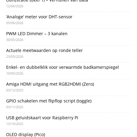
12/06/2026
‘Analoge’ meter voor DHT-sensor
05/06/2026
PWM LED Dimmer – 3 kanalen
30/05/2026
Actuele meetwaarden op ronde teller
23/05/2026
Enkel- en dubbelklik voor verwarmde badkamerspiegel
10/05/2026
Amiga HDMI uitgang met RGB2HDMI (Zero)
03/12/2025
GPIO schakelen met flipflop script (toggle)
03/11/2025
USB geluidskaart voor Raspberry Pi
13/10/2025
OLED display (Pico)