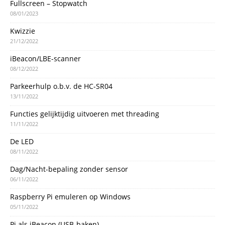
Fullscreen – Stopwatch
08/01/2023
Kwizzie
21/12/2022
iBeacon/LBE-scanner
08/12/2022
Parkeerhulp o.b.v. de HC-SR04
13/11/2022
Functies gelijktijdig uitvoeren met threading
11/11/2022
De LED
08/11/2022
Dag/Nacht-bepaling zonder sensor
06/11/2022
Raspberry Pi emuleren op Windows
05/11/2022
Pi als iBeacon (USB-baken)