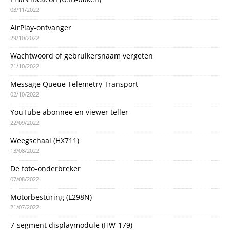
03/11/2022
AirPlay-ontvanger
29/10/2022
Wachtwoord of gebruikersnaam vergeten
21/10/2022
Message Queue Telemetry Transport
02/10/2022
YouTube abonnee en viewer teller
22/09/2022
Weegschaal (HX711)
13/08/2022
De foto-onderbreker
07/08/2022
Motorbesturing (L298N)
21/07/2022
7-segment displaymodule (HW-179)