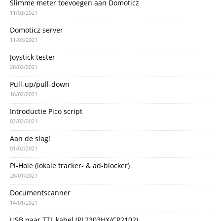
Slimme meter toevoegen aan Domoticz
11/03/2021
Domoticz server
11/03/2021
Joystick tester
26/02/2021
Pull-up/pull-down
16/02/2021
Introductie Pico script
02/02/2021
Aan de slag!
01/02/2021
Pi-Hole (lokale tracker- & ad-blocker)
28/01/2021
Documentscanner
14/01/2021
USB naar TTL kabel (PL2303HX/CP2102)