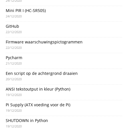
24/12/2020
Mini PIR I (HC-SR505)
24/12/2020
GitHub
22/12/2020
Firmware waarschuwingspictogrammen
22/12/2020
Pycharm
21/12/2020
Een script op de achtergrond draaien
20/12/2020
ANSI tekstoutput in kleur (Python)
19/12/2020
Pi Supply (ATX voeding voor de Pi)
19/12/2020
SHUTDOWN in Python
19/12/2020