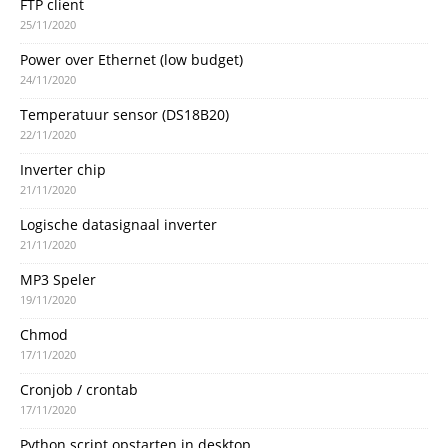
FTP client
25/11/2020
Power over Ethernet (low budget)
24/11/2020
Temperatuur sensor (DS18B20)
22/11/2020
Inverter chip
21/11/2020
Logische datasignaal inverter
21/11/2020
MP3 Speler
19/11/2020
Chmod
17/11/2020
Cronjob / crontab
17/11/2020
Python script opstarten in desktop