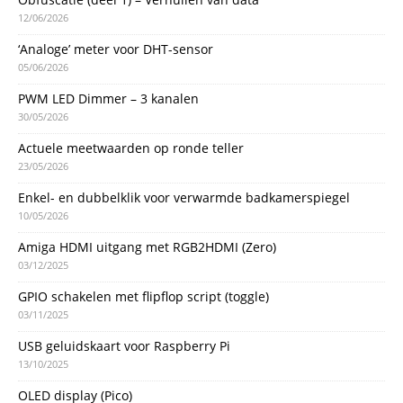
12/06/2026
‘Analoge’ meter voor DHT-sensor
05/06/2026
PWM LED Dimmer – 3 kanalen
30/05/2026
Actuele meetwaarden op ronde teller
23/05/2026
Enkel- en dubbelklik voor verwarmde badkamerspiegel
10/05/2026
Amiga HDMI uitgang met RGB2HDMI (Zero)
03/12/2025
GPIO schakelen met flipflop script (toggle)
03/11/2025
USB geluidskaart voor Raspberry Pi
13/10/2025
OLED display (Pico)