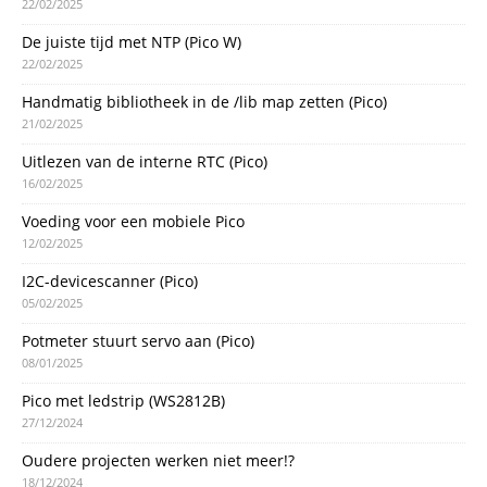
22/02/2025
De juiste tijd met NTP (Pico W)
22/02/2025
Handmatig bibliotheek in de /lib map zetten (Pico)
21/02/2025
Uitlezen van de interne RTC (Pico)
16/02/2025
Voeding voor een mobiele Pico
12/02/2025
I2C-devicescanner (Pico)
05/02/2025
Potmeter stuurt servo aan (Pico)
08/01/2025
Pico met ledstrip (WS2812B)
27/12/2024
Oudere projecten werken niet meer!?
18/12/2024