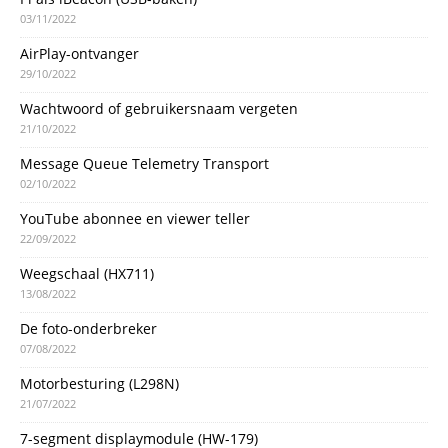
03/11/2022
AirPlay-ontvanger
29/10/2022
Wachtwoord of gebruikersnaam vergeten
21/10/2022
Message Queue Telemetry Transport
02/10/2022
YouTube abonnee en viewer teller
22/09/2022
Weegschaal (HX711)
13/08/2022
De foto-onderbreker
07/08/2022
Motorbesturing (L298N)
21/07/2022
7-segment displaymodule (HW-179)