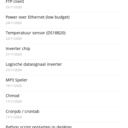
FTP client
25/11/2020
Power over Ethernet (low budget)
24/11/2020
Temperatuur sensor (DS18B20)
22/11/2020
Inverter chip
21/11/2020
Logische datasignaal inverter
21/11/2020
MP3 Speler
19/11/2020
Chmod
17/11/2020
Cronjob / crontab
17/11/2020
Python script opstarten in desktop