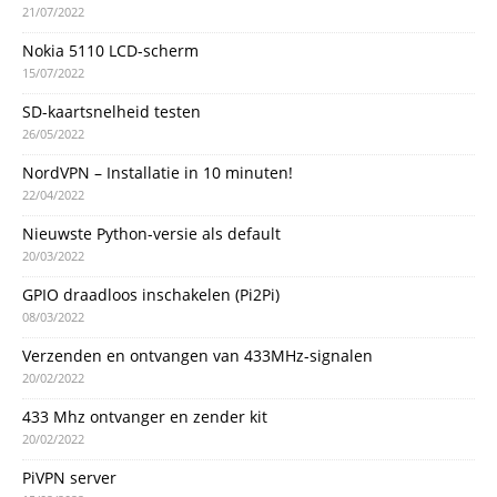
21/07/2022
Nokia 5110 LCD-scherm
15/07/2022
SD-kaartsnelheid testen
26/05/2022
NordVPN – Installatie in 10 minuten!
22/04/2022
Nieuwste Python-versie als default
20/03/2022
GPIO draadloos inschakelen (Pi2Pi)
08/03/2022
Verzenden en ontvangen van 433MHz-signalen
20/02/2022
433 Mhz ontvanger en zender kit
20/02/2022
PiVPN server