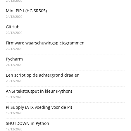
24/12/2020
Mini PIR I (HC-SR505)
24/12/2020
GitHub
22/12/2020
Firmware waarschuwingspictogrammen
22/12/2020
Pycharm
21/12/2020
Een script op de achtergrond draaien
20/12/2020
ANSI tekstoutput in kleur (Python)
19/12/2020
Pi Supply (ATX voeding voor de Pi)
19/12/2020
SHUTDOWN in Python
19/12/2020