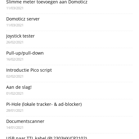
Slimme meter toevoegen aan Domoticz
11/03/2021
Domoticz server
11/03/2021
Joystick tester
26/02/2021
Pull-up/pull-down
16/02/2021
Introductie Pico script
02/02/2021
Aan de slag!
01/02/2021
Pi-Hole (lokale tracker- & ad-blocker)
28/01/2021
Documentscanner
14/01/2021
USB naar TTL kabel (PL2303HX/CP2102)