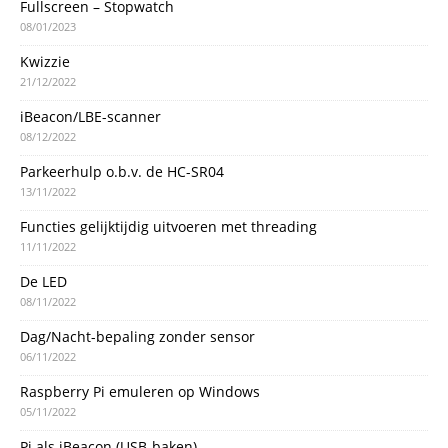
Fullscreen – Stopwatch
08/01/2023
Kwizzie
21/12/2022
iBeacon/LBE-scanner
08/12/2022
Parkeerhulp o.b.v. de HC-SR04
13/11/2022
Functies gelijktijdig uitvoeren met threading
11/11/2022
De LED
08/11/2022
Dag/Nacht-bepaling zonder sensor
06/11/2022
Raspberry Pi emuleren op Windows
05/11/2022
Pi als iBeacon (USB-baken)