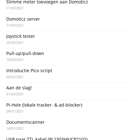
Slimme meter toevoegen aan Domoticz
11/03/2021
Domoticz server
11/03/2021
Joystick tester
26/02/2021
Pull-up/pull-down
16/02/2021
Introductie Pico script
02/02/2021
Aan de slag!
01/02/2021
Pi-Hole (lokale tracker- & ad-blocker)
28/01/2021
Documentscanner
14/01/2021
USB naar TTL kabel (PL2303HX/CP2102)