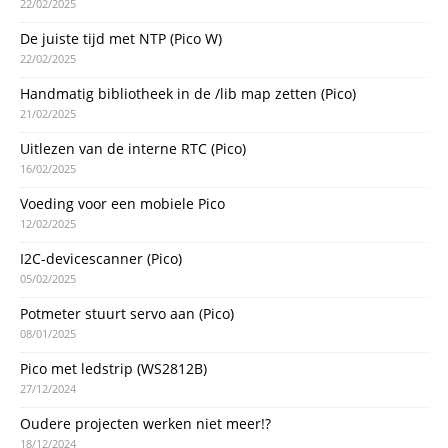
22/02/2025
De juiste tijd met NTP (Pico W)
22/02/2025
Handmatig bibliotheek in de /lib map zetten (Pico)
21/02/2025
Uitlezen van de interne RTC (Pico)
16/02/2025
Voeding voor een mobiele Pico
12/02/2025
I2C-devicescanner (Pico)
05/02/2025
Potmeter stuurt servo aan (Pico)
08/01/2025
Pico met ledstrip (WS2812B)
27/12/2024
Oudere projecten werken niet meer!?
18/12/2024