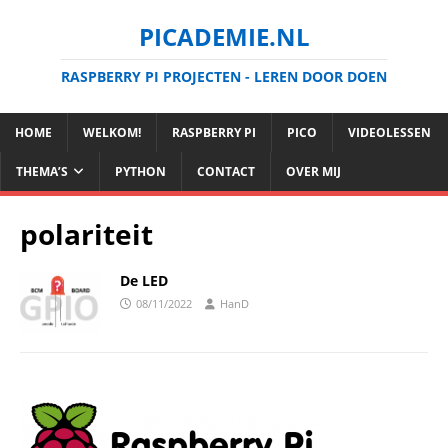
PICADEMIE.NL
RASPBERRY PI PROJECTEN - LEREN DOOR DOEN
HOME
WELKOM!
RASPBERRY PI
PICO
VIDEOLESSEN
THEMA’S
PYTHON
CONTACT
OVER MIJ
polariteit
De LED
08/11/2022
HanD