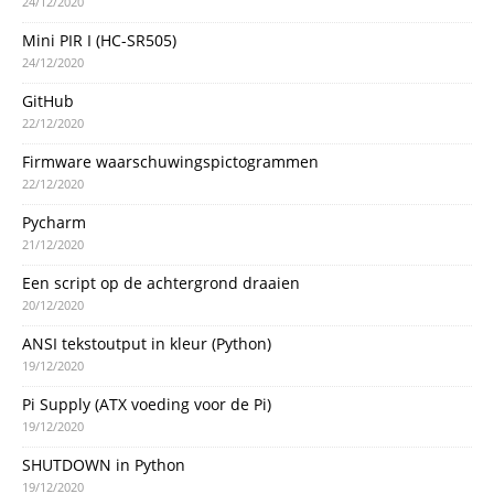
24/12/2020
Mini PIR I (HC-SR505)
24/12/2020
GitHub
22/12/2020
Firmware waarschuwingspictogrammen
22/12/2020
Pycharm
21/12/2020
Een script op de achtergrond draaien
20/12/2020
ANSI tekstoutput in kleur (Python)
19/12/2020
Pi Supply (ATX voeding voor de Pi)
19/12/2020
SHUTDOWN in Python
19/12/2020