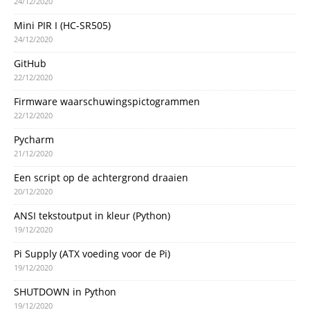
24/12/2020
Mini PIR I (HC-SR505)
24/12/2020
GitHub
22/12/2020
Firmware waarschuwingspictogrammen
22/12/2020
Pycharm
21/12/2020
Een script op de achtergrond draaien
20/12/2020
ANSI tekstoutput in kleur (Python)
19/12/2020
Pi Supply (ATX voeding voor de Pi)
19/12/2020
SHUTDOWN in Python
19/12/2020