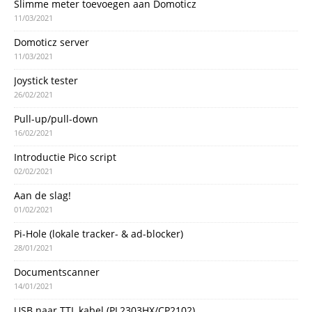
Slimme meter toevoegen aan Domoticz
11/03/2021
Domoticz server
11/03/2021
Joystick tester
26/02/2021
Pull-up/pull-down
16/02/2021
Introductie Pico script
02/02/2021
Aan de slag!
01/02/2021
Pi-Hole (lokale tracker- & ad-blocker)
28/01/2021
Documentscanner
14/01/2021
USB naar TTL kabel (PL2303HX/CP2102)