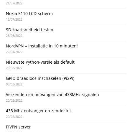
21/07/2022
Nokia 5110 LCD-scherm
15/07/2022
SD-kaartsnelheid testen
26/05/2022
NordVPN – Installatie in 10 minuten!
22/04/2022
Nieuwste Python-versie als default
20/03/2022
GPIO draadloos inschakelen (Pi2Pi)
08/03/2022
Verzenden en ontvangen van 433MHz-signalen
20/02/2022
433 Mhz ontvanger en zender kit
20/02/2022
PiVPN server