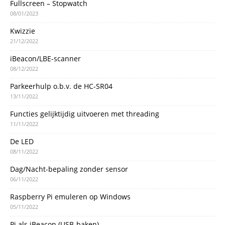
Fullscreen – Stopwatch
08/01/2023
Kwizzie
21/12/2022
iBeacon/LBE-scanner
08/12/2022
Parkeerhulp o.b.v. de HC-SR04
13/11/2022
Functies gelijktijdig uitvoeren met threading
11/11/2022
De LED
08/11/2022
Dag/Nacht-bepaling zonder sensor
06/11/2022
Raspberry Pi emuleren op Windows
05/11/2022
Pi als iBeacon (USB-baken)