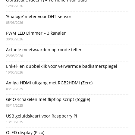
12/06/2026
‘Analoge’ meter voor DHT-sensor
05/06/2026
PWM LED Dimmer – 3 kanalen
30/05/2026
Actuele meetwaarden op ronde teller
23/05/2026
Enkel- en dubbelklik voor verwarmde badkamerspiegel
10/05/2026
Amiga HDMI uitgang met RGB2HDMI (Zero)
03/12/2025
GPIO schakelen met flipflop script (toggle)
03/11/2025
USB geluidskaart voor Raspberry Pi
13/10/2025
OLED display (Pico)