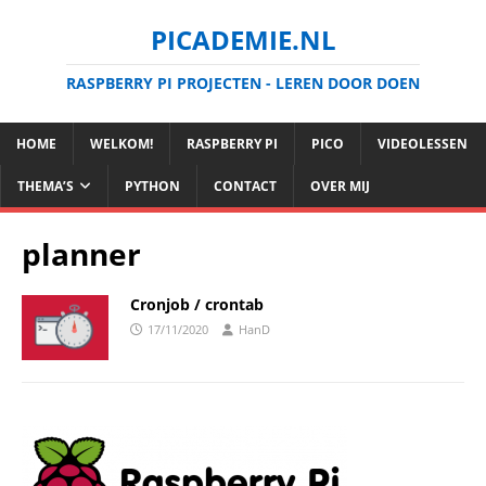
PICADEMIE.NL
RASPBERRY PI PROJECTEN - LEREN DOOR DOEN
HOME
WELKOM!
RASPBERRY PI
PICO
VIDEOLESSEN
THEMA’S
PYTHON
CONTACT
OVER MIJ
planner
Cronjob / crontab
17/11/2020
HanD