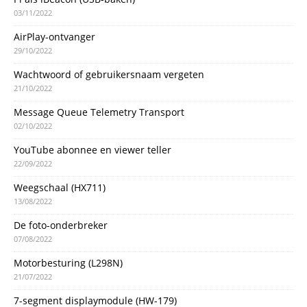
03/11/2022
AirPlay-ontvanger
29/10/2022
Wachtwoord of gebruikersnaam vergeten
21/10/2022
Message Queue Telemetry Transport
02/10/2022
YouTube abonnee en viewer teller
22/09/2022
Weegschaal (HX711)
13/08/2022
De foto-onderbreker
07/08/2022
Motorbesturing (L298N)
21/07/2022
7-segment displaymodule (HW-179)