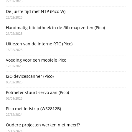
22/02/2025
De juiste tijd met NTP (Pico W)
22/02/2025
Handmatig bibliotheek in de /lib map zetten (Pico)
21/02/2025
Uitlezen van de interne RTC (Pico)
16/02/2025
Voeding voor een mobiele Pico
12/02/2025
I2C-devicescanner (Pico)
05/02/2025
Potmeter stuurt servo aan (Pico)
08/01/2025
Pico met ledstrip (WS2812B)
27/12/2024
Oudere projecten werken niet meer!?
18/12/2024