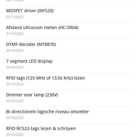
MOSFET driver (IRF520)
02/11/2020
Afstand ultrasoon meten (HC-SR04)
31/10/2020
DTMF decoder (MT8870)
29/10/2020
7 segment LED display
25/10/2020
RFID tags (125 MHz of 13,56 KHz) lezen
25/10/2020
Dimmer voor lamp (230V)
25/10/2020
Bi-directionele logische niveau-omzetter
23/10/2020
RFID RC522-tags lezen & schrijven
20/10/2020