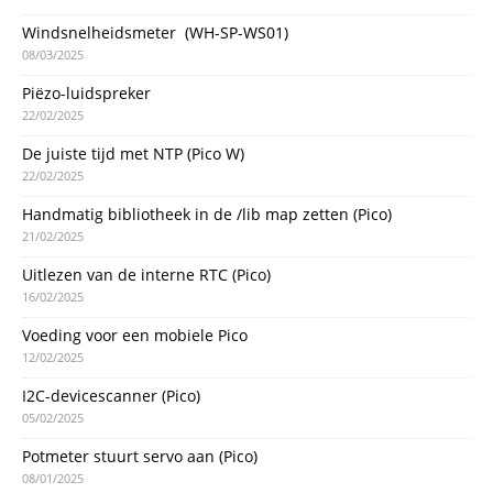
Windsnelheidsmeter (WH-SP-WS01)
08/03/2025
Piëzo-luidspreker
22/02/2025
De juiste tijd met NTP (Pico W)
22/02/2025
Handmatig bibliotheek in de /lib map zetten (Pico)
21/02/2025
Uitlezen van de interne RTC (Pico)
16/02/2025
Voeding voor een mobiele Pico
12/02/2025
I2C-devicescanner (Pico)
05/02/2025
Potmeter stuurt servo aan (Pico)
08/01/2025