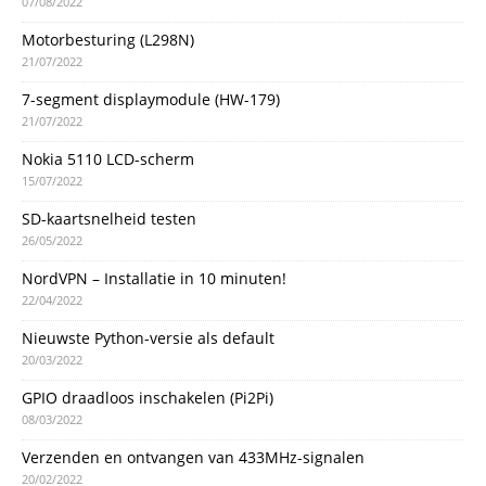
07/08/2022
Motorbesturing (L298N)
21/07/2022
7-segment displaymodule (HW-179)
21/07/2022
Nokia 5110 LCD-scherm
15/07/2022
SD-kaartsnelheid testen
26/05/2022
NordVPN – Installatie in 10 minuten!
22/04/2022
Nieuwste Python-versie als default
20/03/2022
GPIO draadloos inschakelen (Pi2Pi)
08/03/2022
Verzenden en ontvangen van 433MHz-signalen
20/02/2022