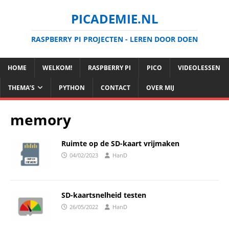
PICADEMIE.NL
RASPBERRY PI PROJECTEN - LEREN DOOR DOEN
HOME
WELKOM!
RASPBERRY PI
PICO
VIDEOLESSEN
THEMA’S
PYTHON
CONTACT
OVER MIJ
memory
Ruimte op de SD-kaart vrijmaken
04/02/2023
HanD
SD-kaartsnelheid testen
26/05/2022
HanD