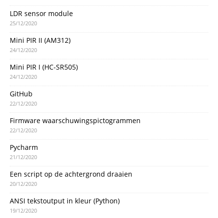
LDR sensor module
25/12/2020
Mini PIR II (AM312)
24/12/2020
Mini PIR I (HC-SR505)
24/12/2020
GitHub
22/12/2020
Firmware waarschuwingspictogrammen
22/12/2020
Pycharm
21/12/2020
Een script op de achtergrond draaien
20/12/2020
ANSI tekstoutput in kleur (Python)
19/12/2020