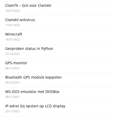
ClamTk – GUI voor ClamAV
18/01/2022
ClamAV antivirus
17/01/2022
Minecraft
16/01/2022
Gesproken status in Python
21/12/2021
GPS-monitor
08/12/2021
Bluetooth GPS module koppelen
04/12/2021
MS-DOS emulator met DOSBox
28/11/2021
IP adres bij opstart op LCD display
20/11/2021