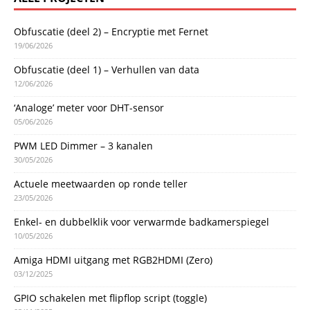
Obfuscatie (deel 2) – Encryptie met Fernet
19/06/2026
Obfuscatie (deel 1) – Verhullen van data
12/06/2026
‘Analoge’ meter voor DHT-sensor
05/06/2026
PWM LED Dimmer – 3 kanalen
30/05/2026
Actuele meetwaarden op ronde teller
23/05/2026
Enkel- en dubbelklik voor verwarmde badkamerspiegel
10/05/2026
Amiga HDMI uitgang met RGB2HDMI (Zero)
03/12/2025
GPIO schakelen met flipflop script (toggle)