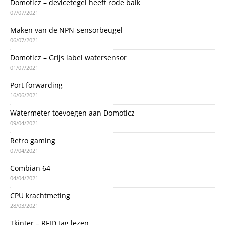
Domoticz – devicetegel heeft rode balk
07/07/2021
Maken van de NPN-sensorbeugel
06/07/2021
Domoticz – Grijs label watersensor
01/07/2021
Port forwarding
16/06/2021
Watermeter toevoegen aan Domoticz
09/04/2021
Retro gaming
07/04/2021
Combian 64
04/04/2021
CPU krachtmeting
28/03/2021
Tkinter – RFID tag lezen