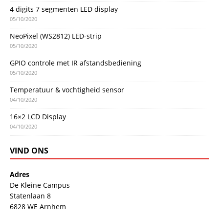
4 digits 7 segmenten LED display
05/10/2020
NeoPixel (WS2812) LED-strip
05/10/2020
GPIO controle met IR afstandsbediening
05/10/2020
Temperatuur & vochtigheid sensor
04/10/2020
16×2 LCD Display
04/10/2020
VIND ONS
Adres
De Kleine Campus
Statenlaan 8
6828 WE Arnhem