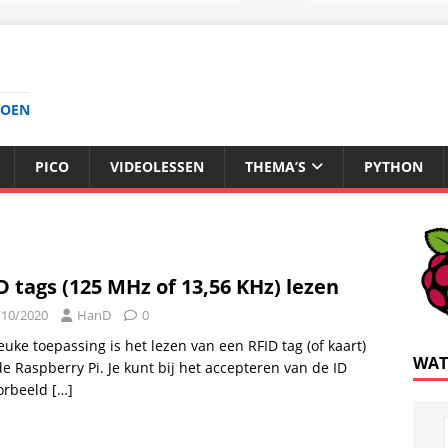
DOEN
PICO
VIDEOLESSEN
THEMA’S
PYTHON
D tags (125 MHz of 13,56 KHz) lezen
/10/2020
HanD
0
euke toepassing is het lezen van een RFID tag (of kaart)
WAT
e Raspberry Pi. Je kunt bij het accepteren van de ID
oorbeeld
[…]