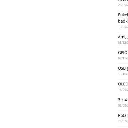
23/05/
Enke
badk
10/05/
Amig
03/12/
GPIO 
03/11/
USB g
13/10/
OLED 
15/09/
3 x 4
02/08/
Rotar
26/07/