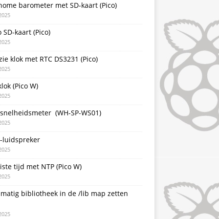
nome barometer met SD-kaart (Pico)
2025
 SD-kaart (Pico)
2025
zie klok met RTC DS3231 (Pico)
2025
lok (Pico W)
2025
snelheidsmeter (WH-SP-WS01)
2025
-luidspreker
2025
iste tijd met NTP (Pico W)
2025
atig bibliotheek in de /lib map zetten
2025