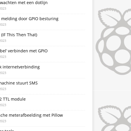
 wachten met een dotlijn
2023
T melding door GPIO besturing
2023
 (IF This Then That)
2023
rbel’ verbinden met GPIO
2023
k internetverbinding
2023
achine stuurt SMS
2023
2 TTL module
2023
sche meterafbeelding met Pillow
2023