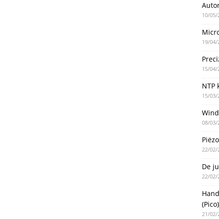
Auto
10/05/
Micro
19/04/
Preci
15/04/
NTP k
15/03/
Wind
08/03/
Piëzo
22/02/
De ju
22/02/
Handm
(Pico)
21/02/