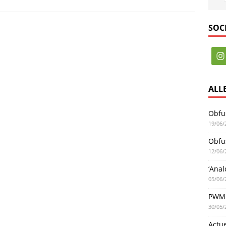
SOC
ALL
Obfus
19/06/
Obfus
12/06/
‘Anal
05/06/
PWM 
30/05/
Actu