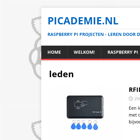
PICADEMIE.NL
RASPBERRY PI PROJECTEN - LEREN DOOR 
HOME
WELKOM!
RASPBERRY PI
leden
RFI
25
Een l
met d
bijv