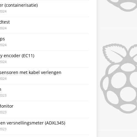
r (containerisatie)
2024
dtest
2024
pps
2024
y encoder (EC11)
2024
sensoren met kabel verlengen
2024
m
2023
Monitor
2023
sen versnellingsmeter (ADXL345)
2023