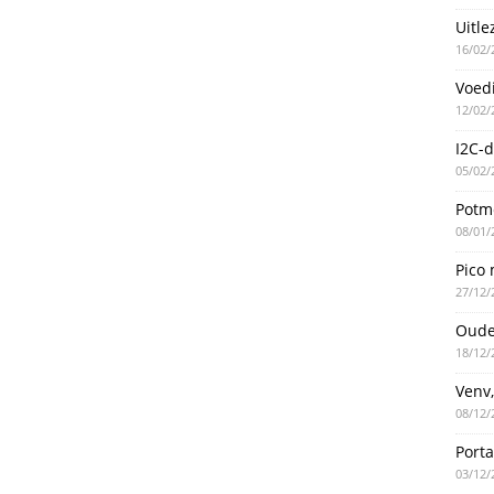
Uitle
16/02/
Voed
12/02/
I2C-d
05/02/
Potme
08/01/
Pico 
27/12/
Oude
18/12/
Venv,
08/12/
Port
03/12/