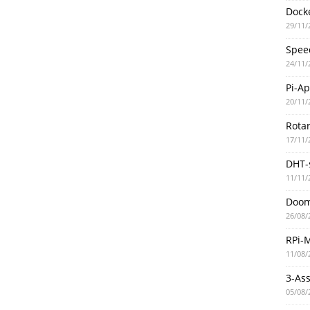
Docke
29/11/
Spee
24/11/
Pi-A
20/11/
Rotar
17/11/
DHT-
11/11/
Doo
26/08/
RPi-
11/08/
3-As
05/08/