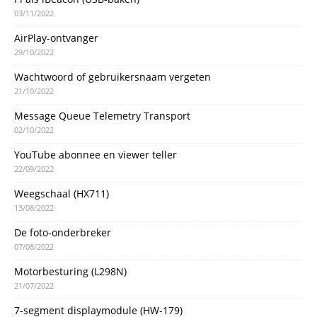
03/11/2022
AirPlay-ontvanger
29/10/2022
Wachtwoord of gebruikersnaam vergeten
21/10/2022
Message Queue Telemetry Transport
02/10/2022
YouTube abonnee en viewer teller
22/09/2022
Weegschaal (HX711)
13/08/2022
De foto-onderbreker
07/08/2022
Motorbesturing (L298N)
21/07/2022
7-segment displaymodule (HW-179)