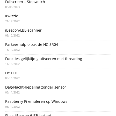
Fullscreen – Stopwatch
08/01/2023
Kwizzie
21/12/2022
iBeacon/LBE-scanner
08/12/2022
Parkeerhulp o.b.v. de HC-SR04
13/11/2022
Functies gelijktijdig uitvoeren met threading
11/11/2022
De LED
08/11/2022
Dag/Nacht-bepaling zonder sensor
06/11/2022
Raspberry Pi emuleren op Windows
05/11/2022
Pi als iBeacon (USB-baken)