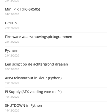
24/12/2020
Mini PIR I (HC-SR505)
24/12/2020
GitHub
22/12/2020
Firmware waarschuwingspictogrammen
22/12/2020
Pycharm
21/12/2020
Een script op de achtergrond draaien
20/12/2020
ANSI tekstoutput in kleur (Python)
19/12/2020
Pi Supply (ATX voeding voor de Pi)
19/12/2020
SHUTDOWN in Python
19/12/2020