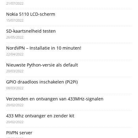
21/07/2022
Nokia 5110 LCD-scherm
15/07/2022
SD-kaartsnelheid testen
26/05/2022
NordVPN – Installatie in 10 minuten!
22/04/2022
Nieuwste Python-versie als default
20/03/2022
GPIO draadloos inschakelen (Pi2Pi)
08/03/2022
Verzenden en ontvangen van 433MHz-signalen
20/02/2022
433 Mhz ontvanger en zender kit
20/02/2022
PiVPN server