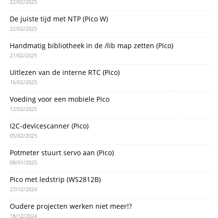
22/02/2025
De juiste tijd met NTP (Pico W)
22/02/2025
Handmatig bibliotheek in de /lib map zetten (Pico)
21/02/2025
Uitlezen van de interne RTC (Pico)
16/02/2025
Voeding voor een mobiele Pico
12/02/2025
I2C-devicescanner (Pico)
05/02/2025
Potmeter stuurt servo aan (Pico)
08/01/2025
Pico met ledstrip (WS2812B)
27/12/2024
Oudere projecten werken niet meer!?
18/12/2024