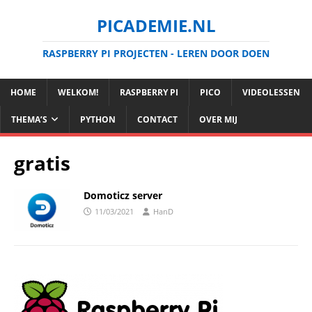
PICADEMIE.NL
RASPBERRY PI PROJECTEN - LEREN DOOR DOEN
HOME
WELKOM!
RASPBERRY PI
PICO
VIDEOLESSEN
THEMA’S
PYTHON
CONTACT
OVER MIJ
gratis
Domoticz server
11/03/2021
HanD