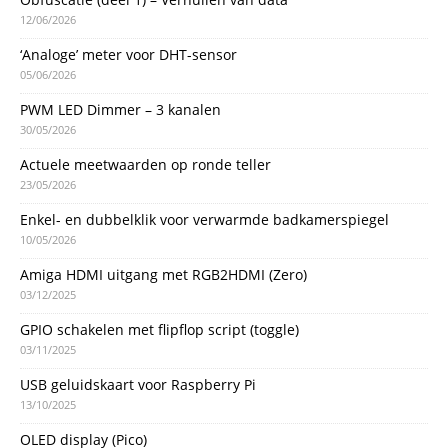
12/06/2026
‘Analoge’ meter voor DHT-sensor
05/06/2026
PWM LED Dimmer – 3 kanalen
30/05/2026
Actuele meetwaarden op ronde teller
23/05/2026
Enkel- en dubbelklik voor verwarmde badkamerspiegel
10/05/2026
Amiga HDMI uitgang met RGB2HDMI (Zero)
03/12/2025
GPIO schakelen met flipflop script (toggle)
03/11/2025
USB geluidskaart voor Raspberry Pi
13/10/2025
OLED display (Pico)