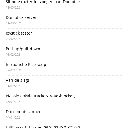
Slimme meter toevoegen aan Domoticz
11/03/2021
Domoticz server
11/03/2021
Joystick tester
26/02/2021
Pull-up/pull-down
16/02/2021
Introductie Pico script
02/02/2021
Aan de slag!
01/02/2021
Pi-Hole (lokale tracker- & ad-blocker)
28/01/2021
Documentscanner
14/01/2021
USB naar TTL kabel (PL2303HX/CP2102)