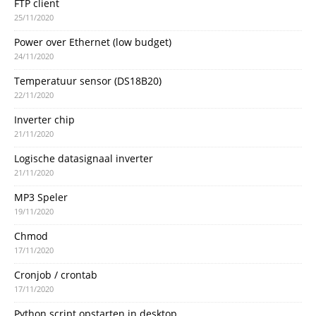
FTP client
25/11/2020
Power over Ethernet (low budget)
24/11/2020
Temperatuur sensor (DS18B20)
22/11/2020
Inverter chip
21/11/2020
Logische datasignaal inverter
21/11/2020
MP3 Speler
19/11/2020
Chmod
17/11/2020
Cronjob / crontab
17/11/2020
Python script opstarten in desktop