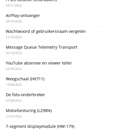
03/11/2022
AirPlay-ontvanger
29/10/2022
Wachtwoord of gebruikersnaam vergeten
21/10/2022
Message Queue Telemetry Transport
02/10/2022
YouTube abonnee en viewer teller
22/09/2022
Weegschaal (HX711)
13/08/2022
De foto-onderbreker
07/08/2022
Motorbesturing (L298N)
21/07/2022
7-segment displaymodule (HW-179)