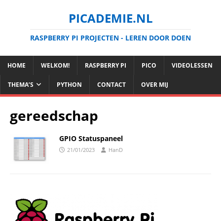
PICADEMIE.NL
RASPBERRY PI PROJECTEN - LEREN DOOR DOEN
HOME
WELKOM!
RASPBERRY PI
PICO
VIDEOLESSEN
THEMA’S
PYTHON
CONTACT
OVER MIJ
gereedschap
GPIO Statuspaneel
21/01/2023
HanD