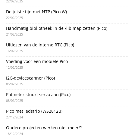
22/02/2025
De juiste tijd met NTP (Pico W)
22/02/2025
Handmatig bibliotheek in de /lib map zetten (Pico)
21/02/2025
Uitlezen van de interne RTC (Pico)
16/02/2025
Voeding voor een mobiele Pico
12/02/2025
I2C-devicescanner (Pico)
05/02/2025
Potmeter stuurt servo aan (Pico)
08/01/2025
Pico met ledstrip (WS2812B)
27/12/2024
Oudere projecten werken niet meer!?
18/12/2024