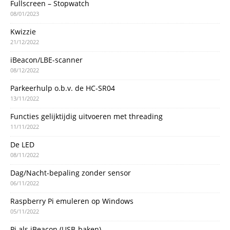
Fullscreen – Stopwatch
08/01/2023
Kwizzie
21/12/2022
iBeacon/LBE-scanner
08/12/2022
Parkeerhulp o.b.v. de HC-SR04
13/11/2022
Functies gelijktijdig uitvoeren met threading
11/11/2022
De LED
08/11/2022
Dag/Nacht-bepaling zonder sensor
06/11/2022
Raspberry Pi emuleren op Windows
05/11/2022
Pi als iBeacon (USB-baken)