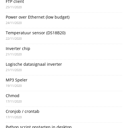
FTP client
25/11/2020
Power over Ethernet (low budget)
24/11/2020
Temperatuur sensor (DS18B20)
22/11/2020
Inverter chip
21/11/2020
Logische datasignaal inverter
21/11/2020
MP3 Speler
19/11/2020
Chmod
17/11/2020
Cronjob / crontab
17/11/2020
Python script opstarten in desktop