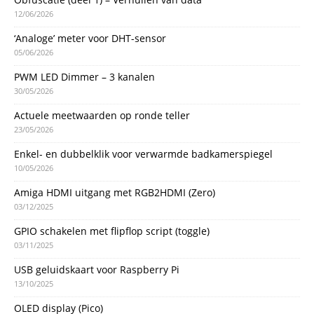
12/06/2026
‘Analoge’ meter voor DHT-sensor
05/06/2026
PWM LED Dimmer – 3 kanalen
30/05/2026
Actuele meetwaarden op ronde teller
23/05/2026
Enkel- en dubbelklik voor verwarmde badkamerspiegel
10/05/2026
Amiga HDMI uitgang met RGB2HDMI (Zero)
03/12/2025
GPIO schakelen met flipflop script (toggle)
03/11/2025
USB geluidskaart voor Raspberry Pi
13/10/2025
OLED display (Pico)