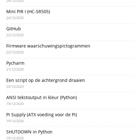
24/12/2020
Mini PIR I (HC-SR505)
24/12/2020
GitHub
22/12/2020
Firmware waarschuwingspictogrammen
22/12/2020
Pycharm
21/12/2020
Een script op de achtergrond draaien
20/12/2020
ANSI tekstoutput in kleur (Python)
19/12/2020
Pi Supply (ATX voeding voor de Pi)
19/12/2020
SHUTDOWN in Python
19/12/2020