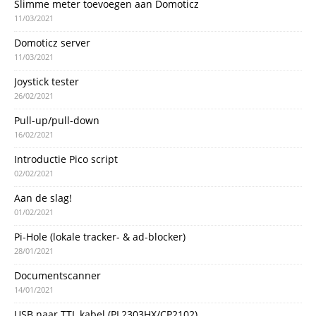
Slimme meter toevoegen aan Domoticz
11/03/2021
Domoticz server
11/03/2021
Joystick tester
26/02/2021
Pull-up/pull-down
16/02/2021
Introductie Pico script
02/02/2021
Aan de slag!
01/02/2021
Pi-Hole (lokale tracker- & ad-blocker)
28/01/2021
Documentscanner
14/01/2021
USB naar TTL kabel (PL2303HX/CP2102)