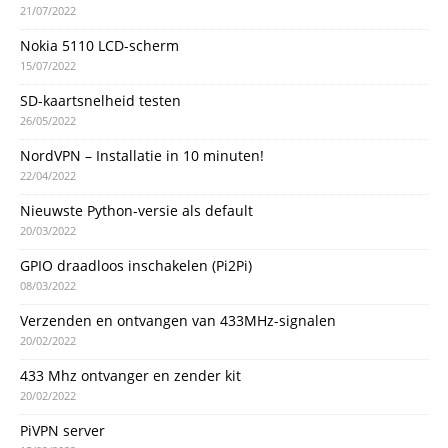
21/07/2022
Nokia 5110 LCD-scherm
15/07/2022
SD-kaartsnelheid testen
26/05/2022
NordVPN – Installatie in 10 minuten!
22/04/2022
Nieuwste Python-versie als default
20/03/2022
GPIO draadloos inschakelen (Pi2Pi)
08/03/2022
Verzenden en ontvangen van 433MHz-signalen
20/02/2022
433 Mhz ontvanger en zender kit
20/02/2022
PiVPN server