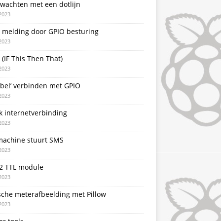
 wachten met een dotlijn
2023
T melding door GPIO besturing
2023
 (IF This Then That)
2023
rbel’ verbinden met GPIO
2023
k internetverbinding
2023
achine stuurt SMS
2023
2 TTL module
2023
sche meterafbeelding met Pillow
2023