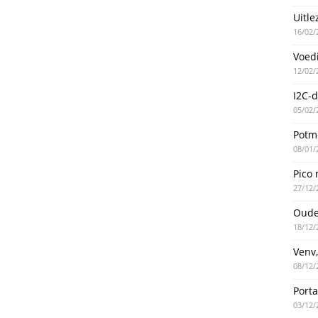
Uitle
16/02/
Voed
12/02/
I2C-d
05/02/
Potme
08/01/
Pico 
27/12/
Oude
18/12/
Venv,
08/12/
Port
03/12/