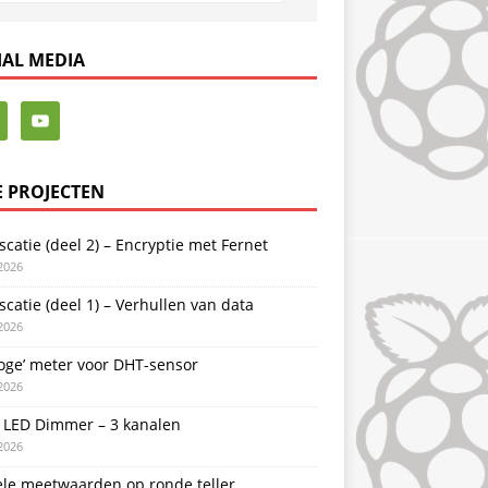
IAL MEDIA
E PROJECTEN
catie (deel 2) – Encryptie met Fernet
2026
catie (deel 1) – Verhullen van data
2026
oge’ meter voor DHT-sensor
2026
LED Dimmer – 3 kanalen
2026
ele meetwaarden op ronde teller