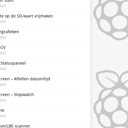
er tools
2023
te op de SD-kaart vrijmaken
2023
rgrafieken
2023
nCV
2023
 Statuspaneel
2023
creen – Aftellen datum/tijd
2023
creen – Stopwatch
2023
zie
2022
con/LBE-scanner