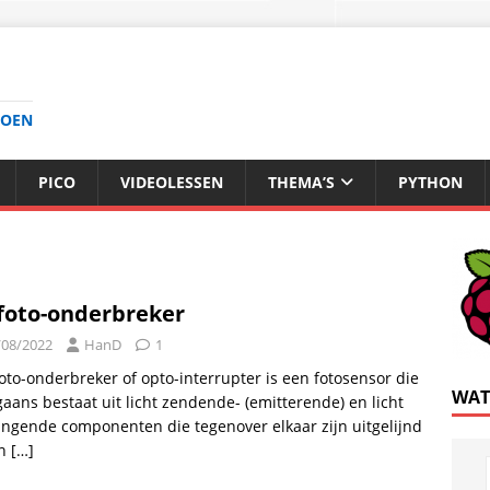
DOEN
PICO
VIDEOLESSEN
THEMA’S
PYTHON
foto-onderbreker
/08/2022
HanD
1
oto-onderbreker of opto-interrupter is een fotosensor die
WAT
aans bestaat uit licht zendende- (emitterende) en licht
ngende componenten die tegenover elkaar zijn uitgelijnd
en
[…]