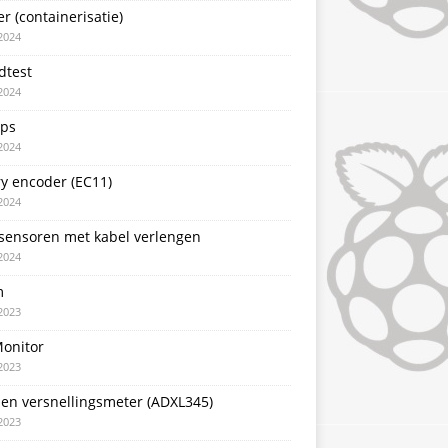
r (containerisatie)
2024
dtest
2024
pps
2024
y encoder (EC11)
2024
sensoren met kabel verlengen
2024
m
2023
Monitor
2023
sen versnellingsmeter (ADXL345)
2023