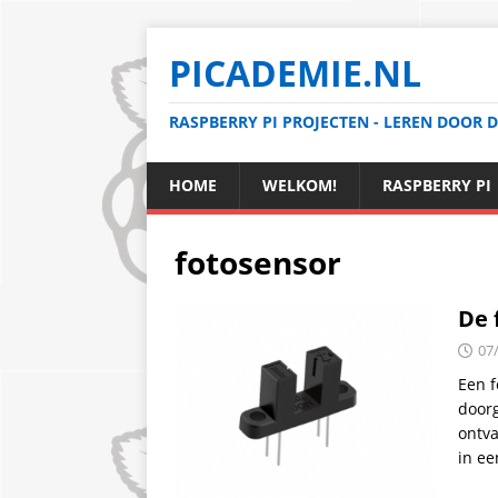
PICADEMIE.NL
RASPBERRY PI PROJECTEN - LEREN DOOR 
HOME
WELKOM!
RASPBERRY PI
fotosensor
De 
07
Een f
doorg
ontva
in e