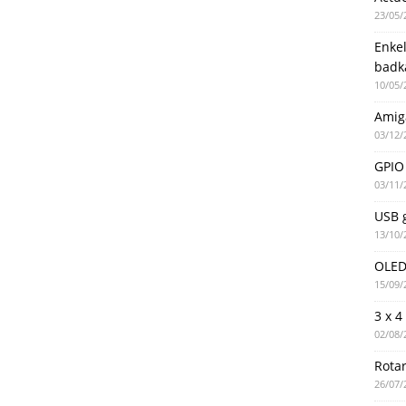
23/05/
Enke
badk
10/05/
Amig
03/12/
GPIO 
03/11/
USB g
13/10/
OLED 
15/09/
3 x 4
02/08/
Rotar
26/07/