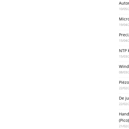
Auto
10/05/
Micro
19/04/
Preci
15/04/
NTP k
15/03/
Wind
08/03/
Piëzo
22/02/
De ju
22/02/
Handm
(Pico)
21/02/