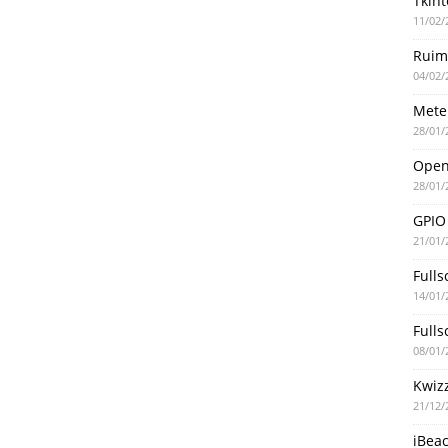
Tkint
11/02/
Ruim
04/02/
Mete
28/01/
Ope
28/01/
GPIO
21/01/
Fulls
14/01/
Fulls
08/01/
Kwiz
21/12/
iBea