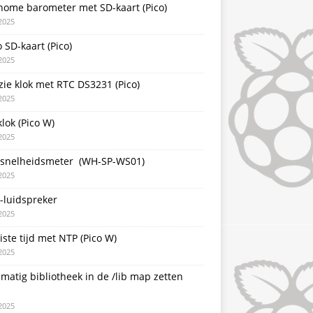
nome barometer met SD-kaart (Pico)
2025
 SD-kaart (Pico)
2025
zie klok met RTC DS3231 (Pico)
2025
lok (Pico W)
2025
snelheidsmeter (WH-SP-WS01)
2025
-luidspreker
2025
iste tijd met NTP (Pico W)
2025
atig bibliotheek in de /lib map zetten
2025