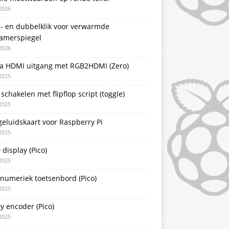
2026
l- en dubbelklik voor verwarmde
amerspiegel
2026
a HDMI uitgang met RGB2HDMI (Zero)
2025
schakelen met flipflop script (toggle)
2025
eluidskaart voor Raspberry Pi
2025
display (Pico)
2025
 numeriek toetsenbord (Pico)
2025
y encoder (Pico)
2025