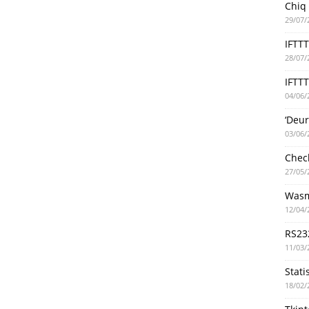
Chiq
29/07/
IFTT
28/07/
IFTTT
04/06/
‘Deu
03/06/
Chec
27/05/
Wasm
12/04/
RS23
11/03/
Stati
18/02/