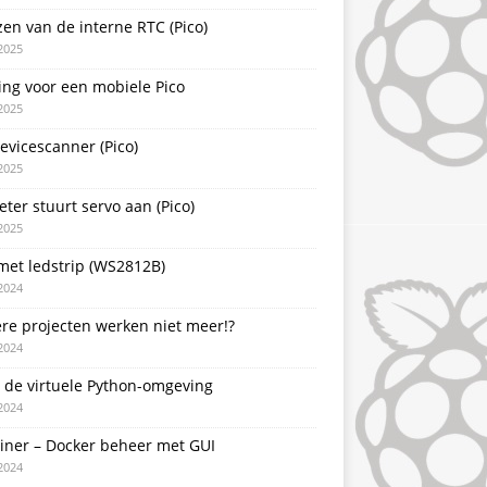
zen van de interne RTC (Pico)
2025
ing voor een mobiele Pico
2025
evicescanner (Pico)
2025
ter stuurt servo aan (Pico)
2025
met ledstrip (WS2812B)
2024
re projecten werken niet meer!?
2024
 de virtuele Python-omgeving
2024
ainer – Docker beheer met GUI
2024