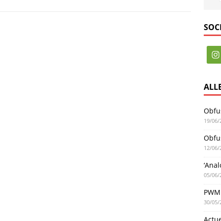
SOC
ALL
Obfus
19/06/
Obfus
12/06/
‘Anal
05/06/
PWM 
30/05/
Actu