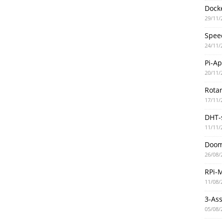
Docke
29/11/
Spee
24/11/
Pi-A
20/11/
Rotar
17/11/
DHT-
11/11/
Doo
26/08/
RPi-
11/08/
3-As
05/08/