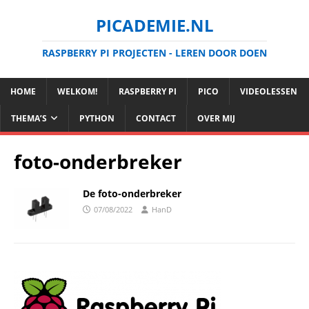
PICADEMIE.NL
RASPBERRY PI PROJECTEN - LEREN DOOR DOEN
HOME
WELKOM!
RASPBERRY PI
PICO
VIDEOLESSEN
THEMA’S
PYTHON
CONTACT
OVER MIJ
foto-onderbreker
De foto-onderbreker
07/08/2022
HanD