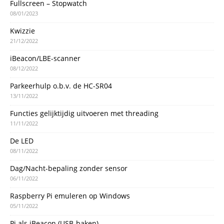
Fullscreen – Stopwatch
08/01/2023
Kwizzie
21/12/2022
iBeacon/LBE-scanner
08/12/2022
Parkeerhulp o.b.v. de HC-SR04
13/11/2022
Functies gelijktijdig uitvoeren met threading
11/11/2022
De LED
08/11/2022
Dag/Nacht-bepaling zonder sensor
06/11/2022
Raspberry Pi emuleren op Windows
05/11/2022
Pi als iBeacon (USB-baken)