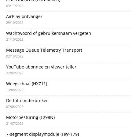
03/11/2022
AirPlay-ontvanger
29/10/2022
Wachtwoord of gebruikersnaam vergeten
21/10/2022
Message Queue Telemetry Transport
02/10/2022
YouTube abonnee en viewer teller
22/09/2022
Weegschaal (HX711)
13/08/2022
De foto-onderbreker
07/08/2022
Motorbesturing (L298N)
21/07/2022
7-segment displaymodule (HW-179)