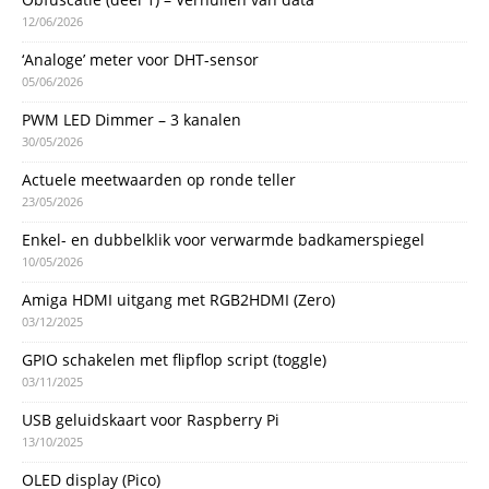
12/06/2026
‘Analoge’ meter voor DHT-sensor
05/06/2026
PWM LED Dimmer – 3 kanalen
30/05/2026
Actuele meetwaarden op ronde teller
23/05/2026
Enkel- en dubbelklik voor verwarmde badkamerspiegel
10/05/2026
Amiga HDMI uitgang met RGB2HDMI (Zero)
03/12/2025
GPIO schakelen met flipflop script (toggle)
03/11/2025
USB geluidskaart voor Raspberry Pi
13/10/2025
OLED display (Pico)