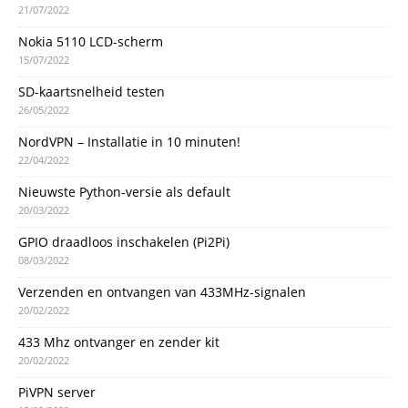
21/07/2022
Nokia 5110 LCD-scherm
15/07/2022
SD-kaartsnelheid testen
26/05/2022
NordVPN – Installatie in 10 minuten!
22/04/2022
Nieuwste Python-versie als default
20/03/2022
GPIO draadloos inschakelen (Pi2Pi)
08/03/2022
Verzenden en ontvangen van 433MHz-signalen
20/02/2022
433 Mhz ontvanger en zender kit
20/02/2022
PiVPN server