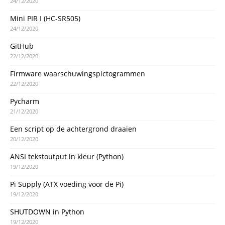
24/12/2020
Mini PIR I (HC-SR505)
24/12/2020
GitHub
22/12/2020
Firmware waarschuwingspictogrammen
22/12/2020
Pycharm
21/12/2020
Een script op de achtergrond draaien
20/12/2020
ANSI tekstoutput in kleur (Python)
19/12/2020
Pi Supply (ATX voeding voor de Pi)
19/12/2020
SHUTDOWN in Python
19/12/2020