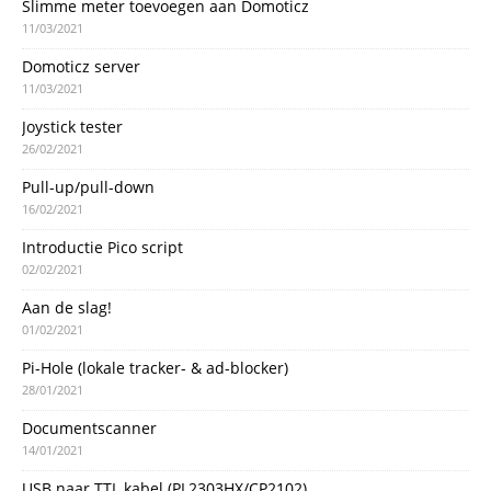
Slimme meter toevoegen aan Domoticz
11/03/2021
Domoticz server
11/03/2021
Joystick tester
26/02/2021
Pull-up/pull-down
16/02/2021
Introductie Pico script
02/02/2021
Aan de slag!
01/02/2021
Pi-Hole (lokale tracker- & ad-blocker)
28/01/2021
Documentscanner
14/01/2021
USB naar TTL kabel (PL2303HX/CP2102)