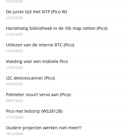
22/02/2025
De juiste tijd met NTP (Pico W)
22/02/2025
Handmatig bibliotheek in de /lib map zetten (Pico)
21/02/2025
Uitlezen van de interne RTC (Pico)
16/02/2025
Voeding voor een mobiele Pico
12/02/2025
I2C-devicescanner (Pico)
05/02/2025
Potmeter stuurt servo aan (Pico)
08/01/2025
Pico met ledstrip (WS2812B)
27/12/2024
Oudere projecten werken niet meer!?
18/12/2024