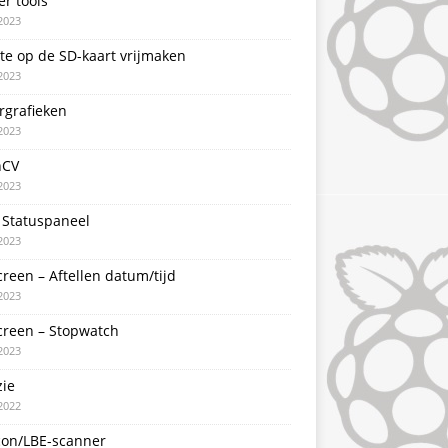
er tools
2023
te op de SD-kaart vrijmaken
2023
rgrafieken
2023
nCV
2023
 Statuspaneel
2023
creen – Aftellen datum/tijd
2023
creen – Stopwatch
2023
zie
2022
con/LBE-scanner