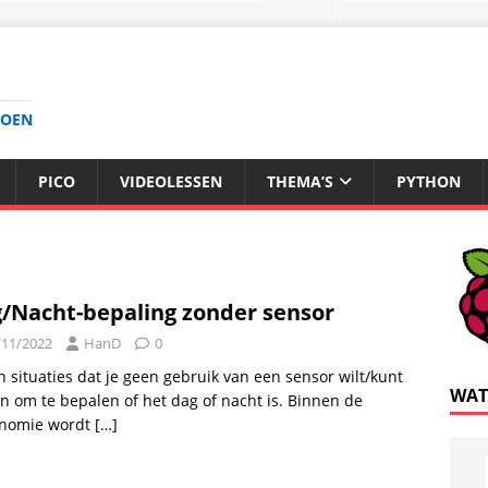
DOEN
PICO
VIDEOLESSEN
THEMA’S
PYTHON
/Nacht-bepaling zonder sensor
/11/2022
HanD
0
jn situaties dat je geen gebruik van een sensor wilt/kunt
WAT
 om te bepalen of het dag of nacht is. Binnen de
onomie wordt
[…]