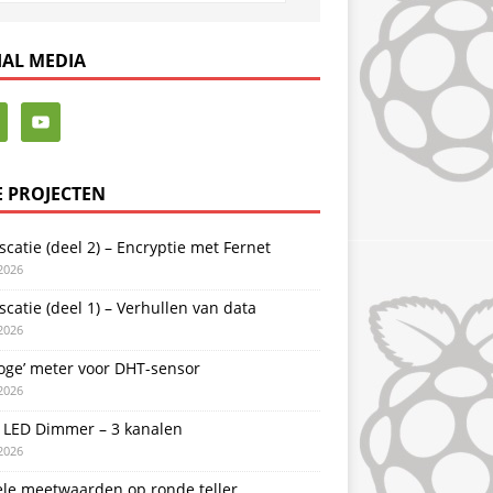
IAL MEDIA
E PROJECTEN
catie (deel 2) – Encryptie met Fernet
2026
catie (deel 1) – Verhullen van data
2026
oge’ meter voor DHT-sensor
2026
LED Dimmer – 3 kanalen
2026
ele meetwaarden op ronde teller