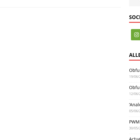
SOC
ALL
Obfus
19/06/
Obfus
12/06/
‘Anal
05/06/
PWM 
30/05/
Actu