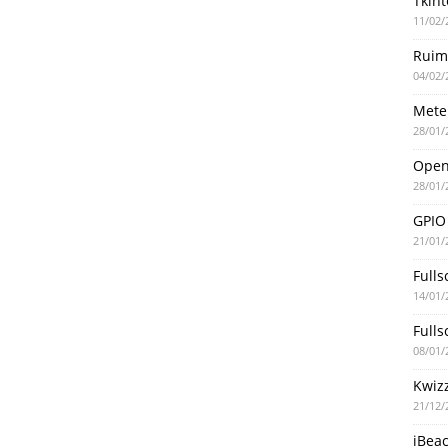
Tkint
11/02/
Ruim
04/02/
Mete
28/01/
Ope
28/01/
GPIO
21/01/
Fulls
14/01/
Fulls
08/01/
Kwiz
21/12/
iBea