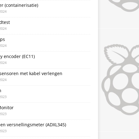
r (containerisatie)
2024
dtest
2024
pps
2024
y encoder (EC11)
2024
sensoren met kabel verlengen
2024
m
2023
Monitor
2023
sen versnellingsmeter (ADXL345)
2023