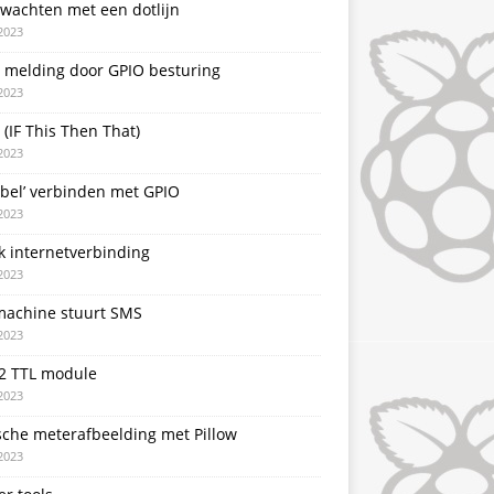
 wachten met een dotlijn
2023
T melding door GPIO besturing
2023
 (IF This Then That)
2023
rbel’ verbinden met GPIO
2023
k internetverbinding
2023
achine stuurt SMS
2023
2 TTL module
2023
sche meterafbeelding met Pillow
2023