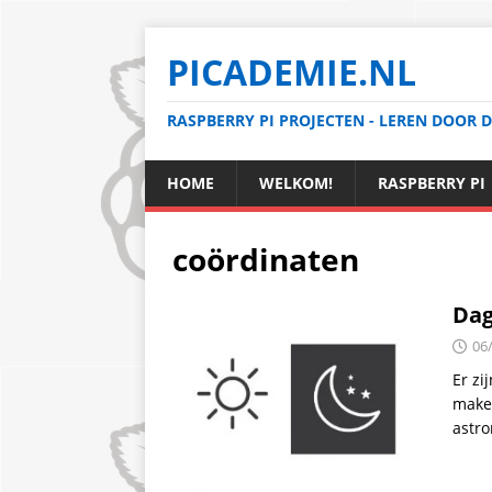
PICADEMIE.NL
RASPBERRY PI PROJECTEN - LEREN DOOR 
HOME
WELKOM!
RASPBERRY PI
coördinaten
Dag
06
Er zi
maken
astr