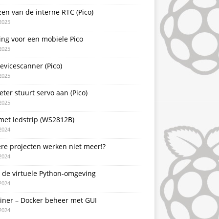
zen van de interne RTC (Pico)
2025
ing voor een mobiele Pico
2025
evicescanner (Pico)
2025
ter stuurt servo aan (Pico)
2025
met ledstrip (WS2812B)
2024
re projecten werken niet meer!?
2024
 de virtuele Python-omgeving
2024
ainer – Docker beheer met GUI
2024