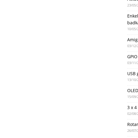
23/05/
Enke
badk
10/05/
Amig
03/12/
GPIO 
03/11/
USB g
13/10/
OLED 
15/09/
3 x 4
02/08/
Rotar
26/07/