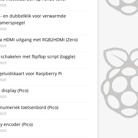
2026
l- en dubbelklik voor verwarmde
amerspiegel
2026
a HDMI uitgang met RGB2HDMI (Zero)
2025
schakelen met flipflop script (toggle)
2025
eluidskaart voor Raspberry Pi
2025
display (Pico)
2025
 numeriek toetsenbord (Pico)
2025
y encoder (Pico)
2025