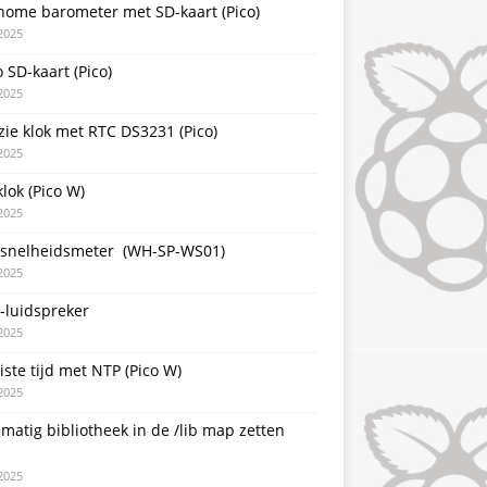
nome barometer met SD-kaart (Pico)
2025
 SD-kaart (Pico)
2025
zie klok met RTC DS3231 (Pico)
2025
lok (Pico W)
2025
snelheidsmeter (WH-SP-WS01)
2025
-luidspreker
2025
iste tijd met NTP (Pico W)
2025
atig bibliotheek in de /lib map zetten
2025