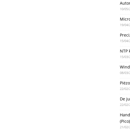
Auto
10/05/
Micro
19/04/
Preci
15/04/
NTP k
15/03/
Wind
08/03/
Piëzo
22/02/
De ju
22/02/
Handm
(Pico)
21/02/