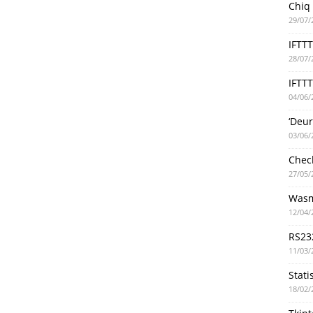
Chiq
29/07/
IFTT
28/07/
IFTTT
04/06/
‘Deu
03/06/
Chec
27/05/
Wasm
12/04/
RS23
11/03/
Stati
18/02/