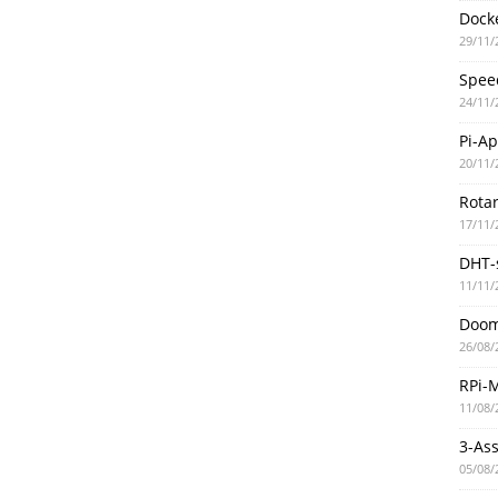
Docke
29/11/
Spee
24/11/
Pi-A
20/11/
Rotar
17/11/
DHT-
11/11/
Doo
26/08/
RPi-
11/08/
3-As
05/08/