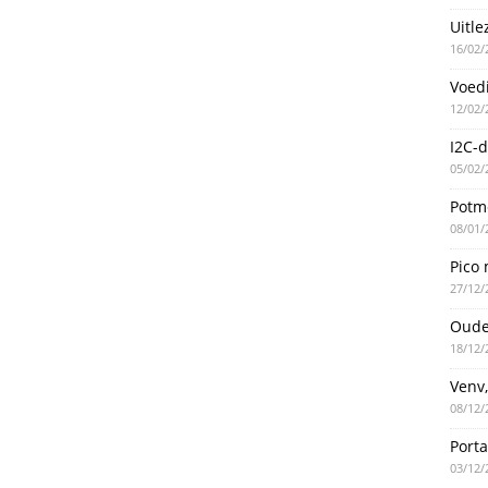
Uitle
16/02/
Voed
12/02/
I2C-d
05/02/
Potme
08/01/
Pico 
27/12/
Oude
18/12/
Venv,
08/12/
Port
03/12/