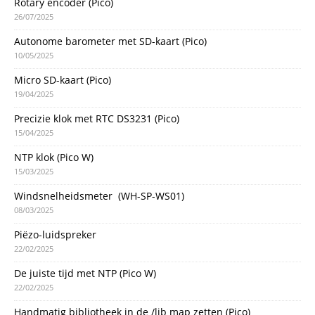
Rotary encoder (Pico)
26/07/2025
Autonome barometer met SD-kaart (Pico)
10/05/2025
Micro SD-kaart (Pico)
19/04/2025
Precizie klok met RTC DS3231 (Pico)
15/04/2025
NTP klok (Pico W)
15/03/2025
Windsnelheidsmeter (WH-SP-WS01)
08/03/2025
Piëzo-luidspreker
22/02/2025
De juiste tijd met NTP (Pico W)
22/02/2025
Handmatig bibliotheek in de /lib map zetten (Pico)