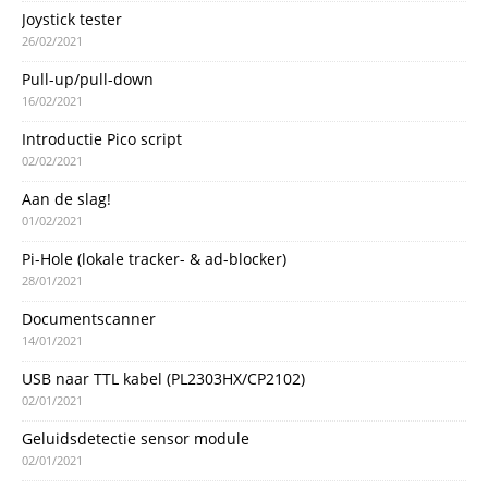
Joystick tester
26/02/2021
Pull-up/pull-down
16/02/2021
Introductie Pico script
02/02/2021
Aan de slag!
01/02/2021
Pi-Hole (lokale tracker- & ad-blocker)
28/01/2021
Documentscanner
14/01/2021
USB naar TTL kabel (PL2303HX/CP2102)
02/01/2021
Geluidsdetectie sensor module
02/01/2021