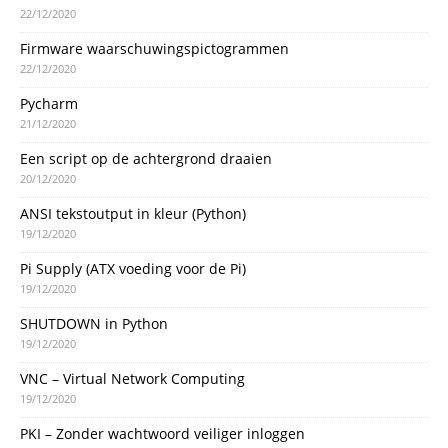
22/12/2020
Firmware waarschuwingspictogrammen
22/12/2020
Pycharm
21/12/2020
Een script op de achtergrond draaien
20/12/2020
ANSI tekstoutput in kleur (Python)
19/12/2020
Pi Supply (ATX voeding voor de Pi)
19/12/2020
SHUTDOWN in Python
19/12/2020
VNC – Virtual Network Computing
19/12/2020
PKI – Zonder wachtwoord veiliger inloggen