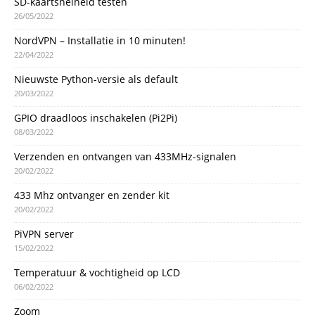
SD-kaartsnelheid testen
26/05/2022
NordVPN – Installatie in 10 minuten!
22/04/2022
Nieuwste Python-versie als default
20/03/2022
GPIO draadloos inschakelen (Pi2Pi)
08/03/2022
Verzenden en ontvangen van 433MHz-signalen
20/02/2022
433 Mhz ontvanger en zender kit
20/02/2022
PiVPN server
15/02/2022
Temperatuur & vochtigheid op LCD
06/02/2022
Zoom