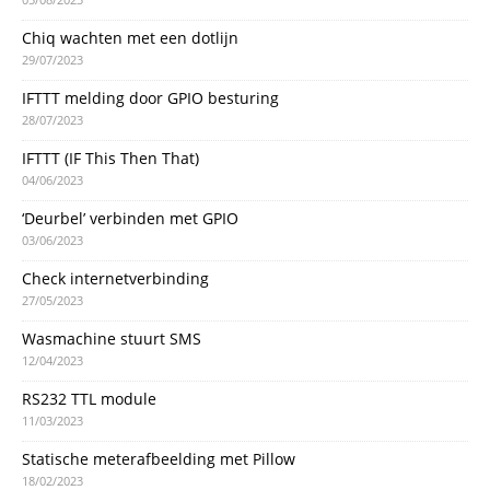
Chiq wachten met een dotlijn
29/07/2023
IFTTT melding door GPIO besturing
28/07/2023
IFTTT (IF This Then That)
04/06/2023
‘Deurbel’ verbinden met GPIO
03/06/2023
Check internetverbinding
27/05/2023
Wasmachine stuurt SMS
12/04/2023
RS232 TTL module
11/03/2023
Statische meterafbeelding met Pillow
18/02/2023