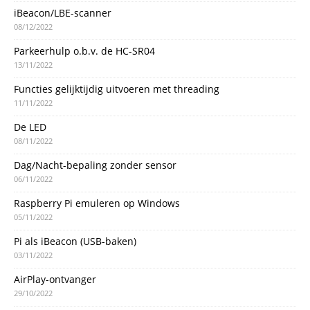
iBeacon/LBE-scanner
08/12/2022
Parkeerhulp o.b.v. de HC-SR04
13/11/2022
Functies gelijktijdig uitvoeren met threading
11/11/2022
De LED
08/11/2022
Dag/Nacht-bepaling zonder sensor
06/11/2022
Raspberry Pi emuleren op Windows
05/11/2022
Pi als iBeacon (USB-baken)
03/11/2022
AirPlay-ontvanger
29/10/2022