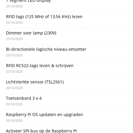
7 segment LED display
25/10/2020
RFID tags (125 MHz of 13,56 KHz) lezen
25/10/2020
Dimmer voor lamp (230V)
25/10/2020
Bi-directionele logische niveau-omzetter
23/10/2020
RFID RC522-tags lezen & schrijven
20/10/2020
Lichtsterkte sensor (TSL2561)
20/10/2020
Toetsenbord 3 x 4
20/10/2020
Raspberry Pi OS updaten en upgraden
20/10/2020
Activeer SPI-bus op de Raspberry Pi