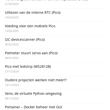
21/02/2025
Uitlezen van de interne RTC (Pico)
16/02/2025
Voeding voor een mobiele Pico
12/02/2025
I2C-devicescanner (Pico)
05/02/2025
Potmeter stuurt servo aan (Pico)
08/01/2025
Pico met ledstrip (WS2812B)
27/12/2024
Oudere projecten werken niet meer!?
18/12/2024
Venv, de virtuele Python-omgeving
08/12/2024
Portainer – Docker beheer met GUI