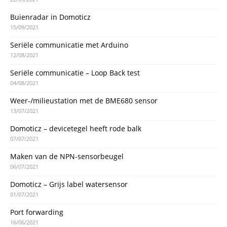
Buienradar in Domoticz
15/09/2021
Seriële communicatie met Arduino
12/08/2021
Seriële communicatie – Loop Back test
04/08/2021
Weer-/milieustation met de BME680 sensor
13/07/2021
Domoticz – devicetegel heeft rode balk
07/07/2021
Maken van de NPN-sensorbeugel
06/07/2021
Domoticz – Grijs label watersensor
01/07/2021
Port forwarding
16/06/2021