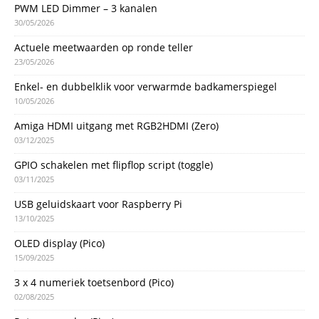
PWM LED Dimmer – 3 kanalen
30/05/2026
Actuele meetwaarden op ronde teller
23/05/2026
Enkel- en dubbelklik voor verwarmde badkamerspiegel
10/05/2026
Amiga HDMI uitgang met RGB2HDMI (Zero)
03/12/2025
GPIO schakelen met flipflop script (toggle)
03/11/2025
USB geluidskaart voor Raspberry Pi
13/10/2025
OLED display (Pico)
15/09/2025
3 x 4 numeriek toetsenbord (Pico)
02/08/2025