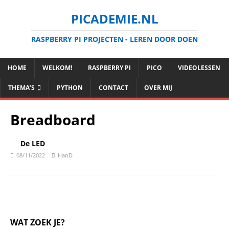
PICADEMIE.NL
RASPBERRY PI PROJECTEN - LEREN DOOR DOEN
HOME
WELKOM!
RASPBERRY PI
PICO
VIDEOLESSEN
THEMA’S
PYTHON
CONTACT
OVER MIJ
Breadboard
De LED
08/11/2022
HanD
WAT ZOEK JE?