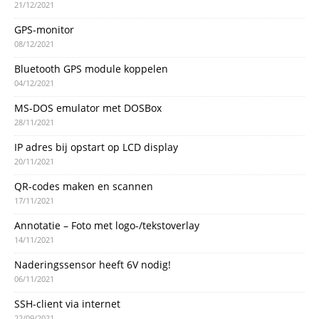
21/12/2021
GPS-monitor
08/12/2021
Bluetooth GPS module koppelen
04/12/2021
MS-DOS emulator met DOSBox
28/11/2021
IP adres bij opstart op LCD display
20/11/2021
QR-codes maken en scannen
17/11/2021
Annotatie – Foto met logo-/tekstoverlay
14/11/2021
Naderingssensor heeft 6V nodig!
06/11/2021
SSH-client via internet
22/09/2021