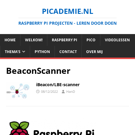
PICADEMIE.NL
RASPBERRY PI PROJECTEN - LEREN DOOR DOEN
HOME
WELKOM!
RASPBERRY PI
PICO
VIDEOLESSEN
THEMA’S
PYTHON
CONTACT
OVER MIJ
BeaconScanner
iBeacon/LBE-scanner
08/12/2022
HanD