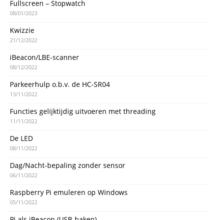
Fullscreen – Stopwatch
08/01/2023
Kwizzie
21/12/2022
iBeacon/LBE-scanner
08/12/2022
Parkeerhulp o.b.v. de HC-SR04
13/11/2022
Functies gelijktijdig uitvoeren met threading
11/11/2022
De LED
08/11/2022
Dag/Nacht-bepaling zonder sensor
06/11/2022
Raspberry Pi emuleren op Windows
05/11/2022
Pi als iBeacon (USB-baken)