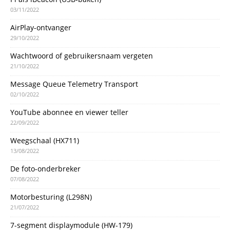
03/11/2022
AirPlay-ontvanger
29/10/2022
Wachtwoord of gebruikersnaam vergeten
21/10/2022
Message Queue Telemetry Transport
02/10/2022
YouTube abonnee en viewer teller
22/09/2022
Weegschaal (HX711)
13/08/2022
De foto-onderbreker
07/08/2022
Motorbesturing (L298N)
21/07/2022
7-segment displaymodule (HW-179)