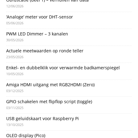
12/06/2026
‘Analoge’ meter voor DHT-sensor
05/06/2026
PWM LED Dimmer – 3 kanalen
30/05/2026
Actuele meetwaarden op ronde teller
23/05/2026
Enkel- en dubbelklik voor verwarmde badkamerspiegel
10/05/2026
Amiga HDMI uitgang met RGB2HDMI (Zero)
03/12/2025
GPIO schakelen met flipflop script (toggle)
03/11/2025
USB geluidskaart voor Raspberry Pi
13/10/2025
OLED display (Pico)