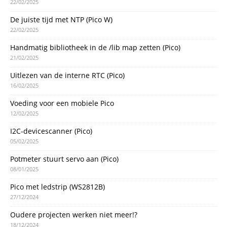
22/02/2025
De juiste tijd met NTP (Pico W)
22/02/2025
Handmatig bibliotheek in de /lib map zetten (Pico)
21/02/2025
Uitlezen van de interne RTC (Pico)
16/02/2025
Voeding voor een mobiele Pico
12/02/2025
I2C-devicescanner (Pico)
05/02/2025
Potmeter stuurt servo aan (Pico)
08/01/2025
Pico met ledstrip (WS2812B)
27/12/2024
Oudere projecten werken niet meer!?
18/12/2024