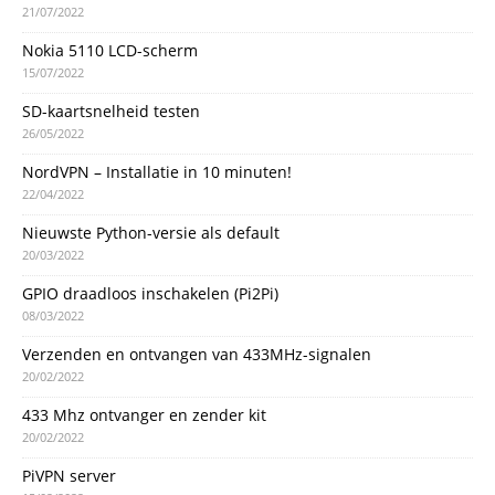
21/07/2022
Nokia 5110 LCD-scherm
15/07/2022
SD-kaartsnelheid testen
26/05/2022
NordVPN – Installatie in 10 minuten!
22/04/2022
Nieuwste Python-versie als default
20/03/2022
GPIO draadloos inschakelen (Pi2Pi)
08/03/2022
Verzenden en ontvangen van 433MHz-signalen
20/02/2022
433 Mhz ontvanger en zender kit
20/02/2022
PiVPN server