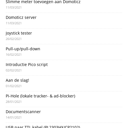
Slimme meter toevoegen aan Domoticz
11/03/2021
Domoticz server
11/03/2021
Joystick tester
26/02/2021
Pull-up/pull-down
16/02/2021
Introductie Pico script
02/02/2021
Aan de slag!
01/02/2021
Pi-Hole (lokale tracker- & ad-blocker)
28/01/2021
Documentscanner
14/01/2021
USB naar TTL kabel (PL2303HX/CP2102)