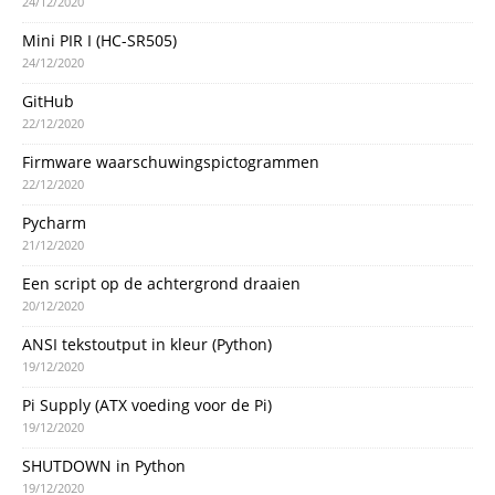
24/12/2020
Mini PIR I (HC-SR505)
24/12/2020
GitHub
22/12/2020
Firmware waarschuwingspictogrammen
22/12/2020
Pycharm
21/12/2020
Een script op de achtergrond draaien
20/12/2020
ANSI tekstoutput in kleur (Python)
19/12/2020
Pi Supply (ATX voeding voor de Pi)
19/12/2020
SHUTDOWN in Python
19/12/2020