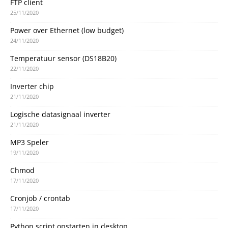
FTP client
25/11/2020
Power over Ethernet (low budget)
24/11/2020
Temperatuur sensor (DS18B20)
22/11/2020
Inverter chip
21/11/2020
Logische datasignaal inverter
21/11/2020
MP3 Speler
19/11/2020
Chmod
17/11/2020
Cronjob / crontab
17/11/2020
Python script opstarten in desktop