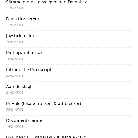
Slimme meter toevoegen aan Domoticz
11/03/2021
Domoticz server
11/03/2021
Joystick tester
26/02/2021
Pull-up/pull-down
16/02/2021
Introductie Pico script
02/02/2021
Aan de slag!
01/02/2021
Pi-Hole (lokale tracker- & ad-blocker)
28/01/2021
Documentscanner
14/01/2021
USB naar TTL kabel (PL2303HX/CP2102)