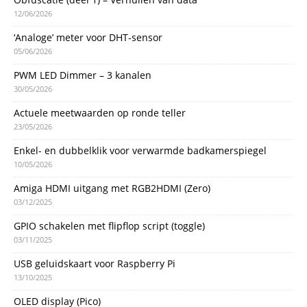
12/06/2026
‘Analoge’ meter voor DHT-sensor
05/06/2026
PWM LED Dimmer – 3 kanalen
30/05/2026
Actuele meetwaarden op ronde teller
23/05/2026
Enkel- en dubbelklik voor verwarmde badkamerspiegel
10/05/2026
Amiga HDMI uitgang met RGB2HDMI (Zero)
03/12/2025
GPIO schakelen met flipflop script (toggle)
03/11/2025
USB geluidskaart voor Raspberry Pi
13/10/2025
OLED display (Pico)