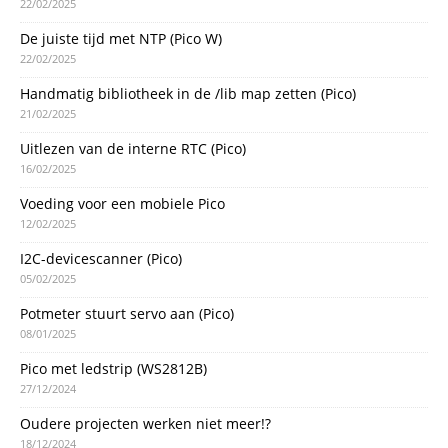
22/02/2025
De juiste tijd met NTP (Pico W)
22/02/2025
Handmatig bibliotheek in de /lib map zetten (Pico)
21/02/2025
Uitlezen van de interne RTC (Pico)
16/02/2025
Voeding voor een mobiele Pico
12/02/2025
I2C-devicescanner (Pico)
05/02/2025
Potmeter stuurt servo aan (Pico)
08/01/2025
Pico met ledstrip (WS2812B)
27/12/2024
Oudere projecten werken niet meer!?
18/12/2024