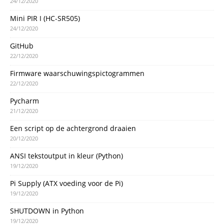
24/12/2020
Mini PIR I (HC-SR505)
24/12/2020
GitHub
22/12/2020
Firmware waarschuwingspictogrammen
22/12/2020
Pycharm
21/12/2020
Een script op de achtergrond draaien
20/12/2020
ANSI tekstoutput in kleur (Python)
19/12/2020
Pi Supply (ATX voeding voor de Pi)
19/12/2020
SHUTDOWN in Python
19/12/2020