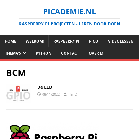
PICADEMIE.NL
RASPBERRY PI PROJECTEN - LEREN DOOR DOEN
HOME
WELKOM!
RASPBERRY PI
PICO
VIDEOLESSEN
THEMA’S
PYTHON
CONTACT
OVER MIJ
BCM
De LED
08/11/2022
HanD