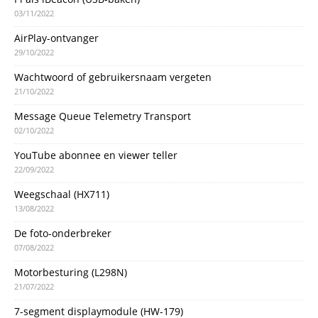
03/11/2022
AirPlay-ontvanger
29/10/2022
Wachtwoord of gebruikersnaam vergeten
21/10/2022
Message Queue Telemetry Transport
02/10/2022
YouTube abonnee en viewer teller
22/09/2022
Weegschaal (HX711)
13/08/2022
De foto-onderbreker
07/08/2022
Motorbesturing (L298N)
21/07/2022
7-segment displaymodule (HW-179)