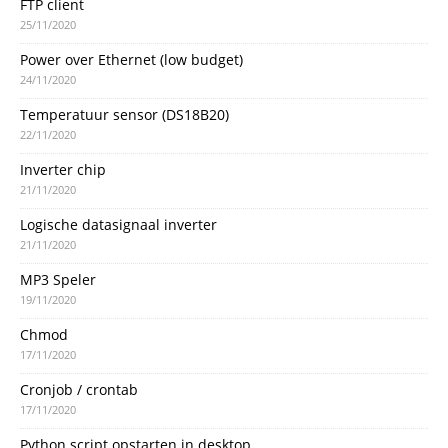
FTP client
25/11/2020
Power over Ethernet (low budget)
24/11/2020
Temperatuur sensor (DS18B20)
22/11/2020
Inverter chip
21/11/2020
Logische datasignaal inverter
21/11/2020
MP3 Speler
19/11/2020
Chmod
17/11/2020
Cronjob / crontab
17/11/2020
Python script opstarten in desktop