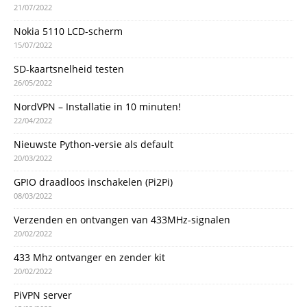
21/07/2022
Nokia 5110 LCD-scherm
15/07/2022
SD-kaartsnelheid testen
26/05/2022
NordVPN – Installatie in 10 minuten!
22/04/2022
Nieuwste Python-versie als default
20/03/2022
GPIO draadloos inschakelen (Pi2Pi)
08/03/2022
Verzenden en ontvangen van 433MHz-signalen
20/02/2022
433 Mhz ontvanger en zender kit
20/02/2022
PiVPN server