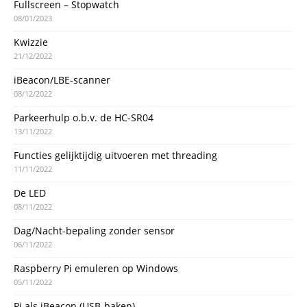
Fullscreen – Stopwatch
08/01/2023
Kwizzie
21/12/2022
iBeacon/LBE-scanner
08/12/2022
Parkeerhulp o.b.v. de HC-SR04
13/11/2022
Functies gelijktijdig uitvoeren met threading
11/11/2022
De LED
08/11/2022
Dag/Nacht-bepaling zonder sensor
06/11/2022
Raspberry Pi emuleren op Windows
05/11/2022
Pi als iBeacon (USB-baken)