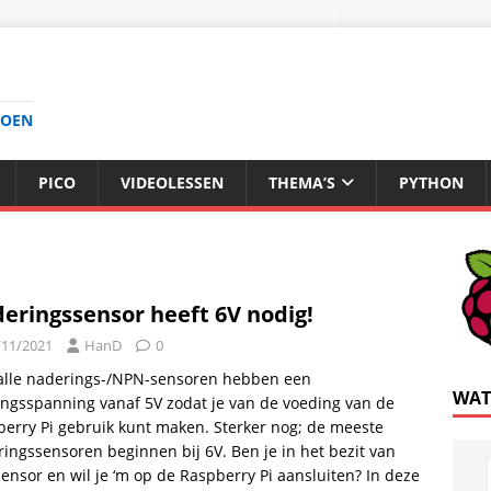
DOEN
PICO
VIDEOLESSEN
THEMA’S
PYTHON
eringssensor heeft 6V nodig!
/11/2021
HanD
0
 alle naderings-/NPN-sensoren hebben een
WAT
ngsspanning vanaf 5V zodat je van de voeding van de
erry Pi gebruik kunt maken. Sterker nog; de meeste
ingssensoren beginnen bij 6V. Ben je in het bezit van
sensor en wil je ‘m op de Raspberry Pi aansluiten? In deze