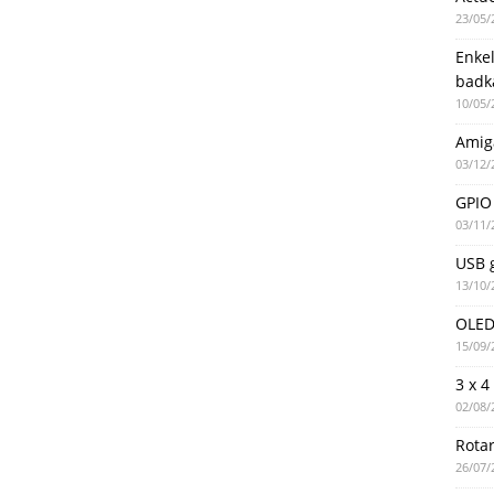
23/05/
Enke
badk
10/05/
Amig
03/12/
GPIO 
03/11/
USB g
13/10/
OLED 
15/09/
3 x 4
02/08/
Rotar
26/07/