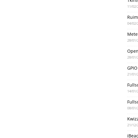
Tkint
11/02/
Ruim
04/02/
Mete
28/01/
Ope
28/01/
GPIO
21/01/
Fulls
14/01/
Fulls
08/01/
Kwiz
21/12/
iBea