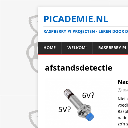
PICADEMIE.NL
RASPBERRY PI PROJECTEN - LEREN DOOR 
HOME
WELKOM!
RASPBERRY PI
afstandsdetectie
Nad
06
Niet
voedi
Raspb
nader
zo’n 