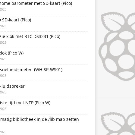
nome barometer met SD-kaart (Pico)
2025
 SD-kaart (Pico)
2025
zie klok met RTC DS3231 (Pico)
2025
lok (Pico W)
2025
snelheidsmeter (WH-SP-WS01)
2025
-luidspreker
2025
iste tijd met NTP (Pico W)
2025
atig bibliotheek in de /lib map zetten
2025