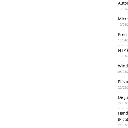
Auto
10/05/
Micro
19/04/
Preci
15/04/
NTP k
15/03/
Wind
08/03/
Piëzo
22/02/
De ju
22/02/
Handm
(Pico)
21/02/