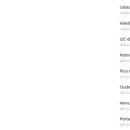
Uitle
16/02/
Voed
12/02/
I2C-d
05/02/
Potme
08/01/
Pico 
27/12/
Oude
18/12/
Venv,
08/12/
Port
03/12/