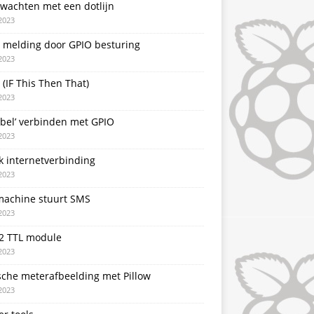
 wachten met een dotlijn
2023
T melding door GPIO besturing
2023
 (IF This Then That)
2023
rbel’ verbinden met GPIO
2023
k internetverbinding
2023
achine stuurt SMS
2023
2 TTL module
2023
sche meterafbeelding met Pillow
2023