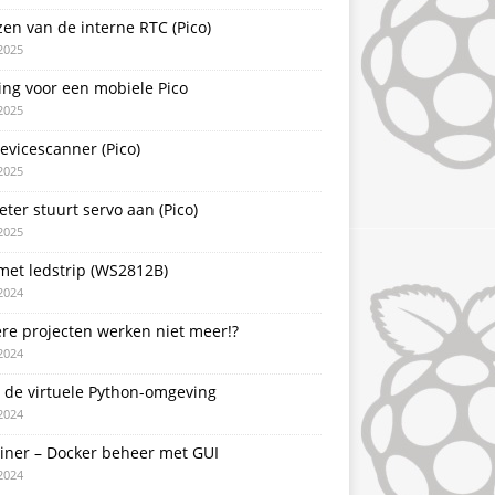
zen van de interne RTC (Pico)
2025
ing voor een mobiele Pico
2025
evicescanner (Pico)
2025
ter stuurt servo aan (Pico)
2025
met ledstrip (WS2812B)
2024
re projecten werken niet meer!?
2024
 de virtuele Python-omgeving
2024
ainer – Docker beheer met GUI
2024