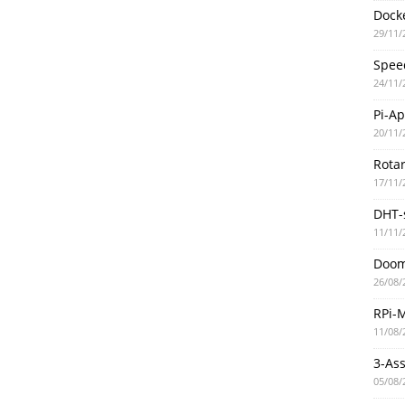
Docke
29/11/
Spee
24/11/
Pi-A
20/11/
Rotar
17/11/
DHT-
11/11/
Doo
26/08/
RPi-
11/08/
3-As
05/08/