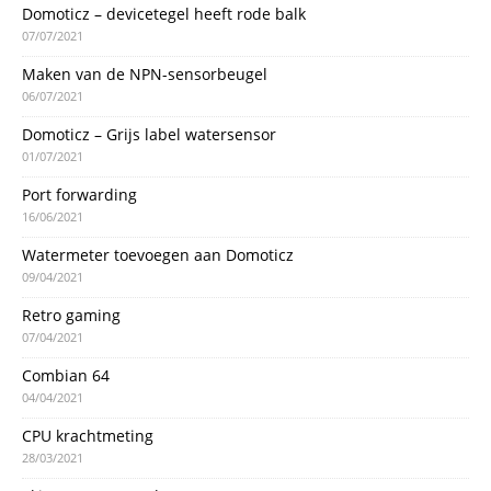
Domoticz – devicetegel heeft rode balk
07/07/2021
Maken van de NPN-sensorbeugel
06/07/2021
Domoticz – Grijs label watersensor
01/07/2021
Port forwarding
16/06/2021
Watermeter toevoegen aan Domoticz
09/04/2021
Retro gaming
07/04/2021
Combian 64
04/04/2021
CPU krachtmeting
28/03/2021