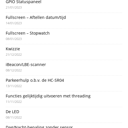
GPIO Statuspaneel
21/01/2023
Fullscreen – Aftellen datum/tijd
14/01/2023
Fullscreen – Stopwatch
08/01/2023
Kwizzie
21/12/2022
iBeacon/LBE-scanner
08/12/2022
Parkeerhulp o.b.v. de HC-SR04
13/11/2022
Functies gelijktijdig uitvoeren met threading
11/11/2022
De LED
08/11/2022
Dag/Nacht-bepaling zonder sensor