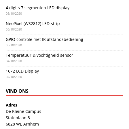
4 digits 7 segmenten LED display
05/10/2020
NeoPixel (WS2812) LED-strip
05/10/2020
GPIO controle met IR afstandsbediening
05/10/2020
Temperatuur & vochtigheid sensor
04/10/2020
16×2 LCD Display
04/10/2020
VIND ONS
Adres
De Kleine Campus
Statenlaan 8
6828 WE Arnhem