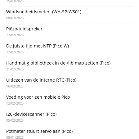
15/03/2025
Windsnelheidsmeter (WH-SP-WS01)
08/03/2025
Piëzo-luidspreker
22/02/2025
De juiste tijd met NTP (Pico W)
22/02/2025
Handmatig bibliotheek in de /lib map zetten (Pico)
21/02/2025
Uitlezen van de interne RTC (Pico)
16/02/2025
Voeding voor een mobiele Pico
12/02/2025
I2C-devicescanner (Pico)
05/02/2025
Potmeter stuurt servo aan (Pico)
08/01/2025