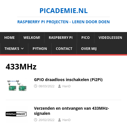
PICADEMIE.NL
RASPBERRY PI PROJECTEN - LEREN DOOR DOEN
HOME
WELKOM!
RASPBERRY PI
PICO
VIDEOLESSEN
THEMA’S
PYTHON
CONTACT
OVER MIJ
433MHz
GPIO draadloos inschakelen (Pi2Pi)
08/03/2022
HanD
Verzenden en ontvangen van 433MHz-
signalen
20/02/2022
HanD