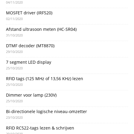
04/11/2020
MOSFET driver (IRF520)
02/11/2020
Afstand ultrasoon meten (HC-SR04)
31/10/2020
DTMF decoder (MT8870)
29/10/2020
7 segment LED display
25/10/2020
RFID tags (125 MHz of 13,56 KHz) lezen
25/10/2020
Dimmer voor lamp (230V)
25/10/2020
Bi-directionele logische niveau-omzetter
23/10/2020
RFID RC522-tags lezen & schrijven
20/10/2020