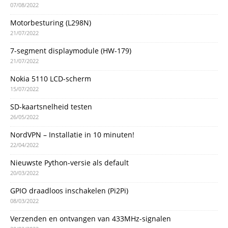
07/08/2022
Motorbesturing (L298N)
21/07/2022
7-segment displaymodule (HW-179)
21/07/2022
Nokia 5110 LCD-scherm
15/07/2022
SD-kaartsnelheid testen
26/05/2022
NordVPN – Installatie in 10 minuten!
22/04/2022
Nieuwste Python-versie als default
20/03/2022
GPIO draadloos inschakelen (Pi2Pi)
08/03/2022
Verzenden en ontvangen van 433MHz-signalen