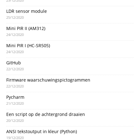
25/12/2020
LDR sensor module
25/12/2020
Mini PIR II (AM312)
24/12/2020
Mini PIR I (HC-SR505)
24/12/2020
GitHub
22/12/2020
Firmware waarschuwingspictogrammen
22/12/2020
Pycharm
21/12/2020
Een script op de achtergrond draaien
20/12/2020
ANSI tekstoutput in kleur (Python)
19/12/2020