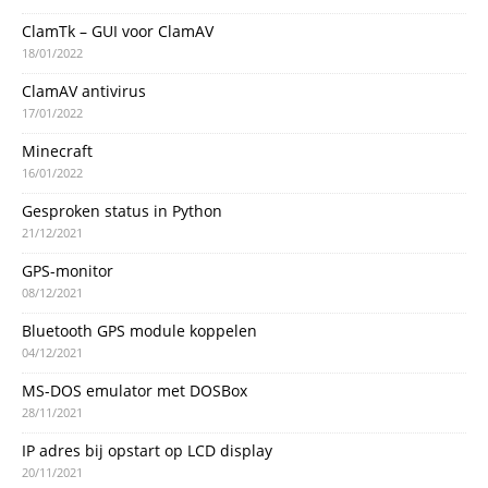
ClamTk – GUI voor ClamAV
18/01/2022
ClamAV antivirus
17/01/2022
Minecraft
16/01/2022
Gesproken status in Python
21/12/2021
GPS-monitor
08/12/2021
Bluetooth GPS module koppelen
04/12/2021
MS-DOS emulator met DOSBox
28/11/2021
IP adres bij opstart op LCD display
20/11/2021