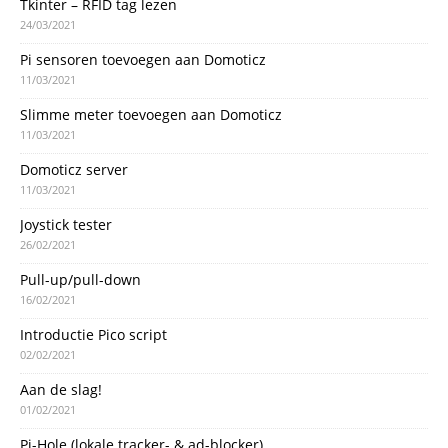
Tkinter – RFID tag lezen
24/03/2021
Pi sensoren toevoegen aan Domoticz
11/03/2021
Slimme meter toevoegen aan Domoticz
11/03/2021
Domoticz server
11/03/2021
Joystick tester
26/02/2021
Pull-up/pull-down
16/02/2021
Introductie Pico script
02/02/2021
Aan de slag!
01/02/2021
Pi-Hole (lokale tracker- & ad-blocker)