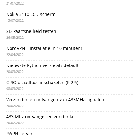
21/07/2022
Nokia 5110 LCD-scherm
15/07/2022
SD-kaartsnelheid testen
26/05/2022
NordVPN – Installatie in 10 minuten!
22/04/2022
Nieuwste Python-versie als default
20/03/2022
GPIO draadloos inschakelen (Pi2Pi)
08/03/2022
Verzenden en ontvangen van 433MHz-signalen
20/02/2022
433 Mhz ontvanger en zender kit
20/02/2022
PiVPN server