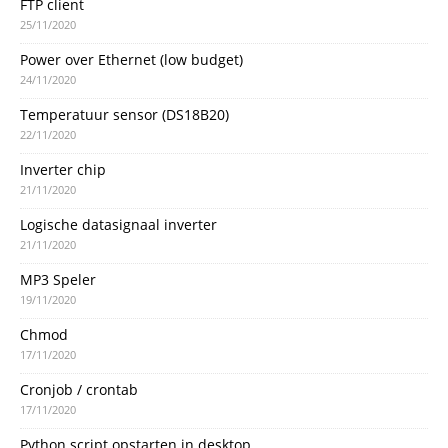
FTP client
25/11/2020
Power over Ethernet (low budget)
24/11/2020
Temperatuur sensor (DS18B20)
22/11/2020
Inverter chip
21/11/2020
Logische datasignaal inverter
21/11/2020
MP3 Speler
19/11/2020
Chmod
17/11/2020
Cronjob / crontab
17/11/2020
Python script opstarten in desktop