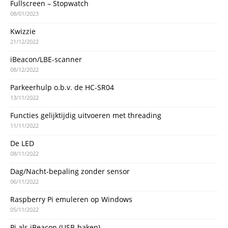
Fullscreen – Stopwatch
08/01/2023
Kwizzie
21/12/2022
iBeacon/LBE-scanner
08/12/2022
Parkeerhulp o.b.v. de HC-SR04
13/11/2022
Functies gelijktijdig uitvoeren met threading
11/11/2022
De LED
08/11/2022
Dag/Nacht-bepaling zonder sensor
06/11/2022
Raspberry Pi emuleren op Windows
05/11/2022
Pi als iBeacon (USB-baken)