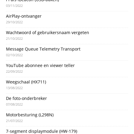
03/11/2022
AirPlay-ontvanger
29/10/2022
Wachtwoord of gebruikersnaam vergeten
21/10/2022
Message Queue Telemetry Transport
02/10/2022
YouTube abonnee en viewer teller
22/09/2022
Weegschaal (HX711)
13/08/2022
De foto-onderbreker
07/08/2022
Motorbesturing (L298N)
21/07/2022
7-segment displaymodule (HW-179)