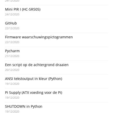
24/12/2020
Mini PIR I (HC-SR505)
24/12/2020
GitHub
22/12/2020
Firmware waarschuwingspictogrammen
22/12/2020
Pycharm
21/12/2020
Een script op de achtergrond draaien
20/12/2020
ANSI tekstoutput in kleur (Python)
19/12/2020
Pi Supply (ATX voeding voor de Pi)
19/12/2020
SHUTDOWN in Python
19/12/2020