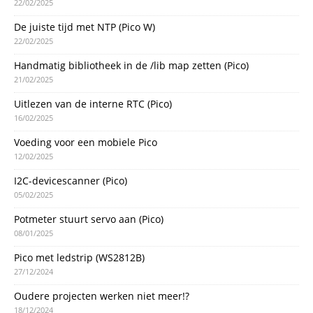
22/02/2025
De juiste tijd met NTP (Pico W)
22/02/2025
Handmatig bibliotheek in de /lib map zetten (Pico)
21/02/2025
Uitlezen van de interne RTC (Pico)
16/02/2025
Voeding voor een mobiele Pico
12/02/2025
I2C-devicescanner (Pico)
05/02/2025
Potmeter stuurt servo aan (Pico)
08/01/2025
Pico met ledstrip (WS2812B)
27/12/2024
Oudere projecten werken niet meer!?
18/12/2024