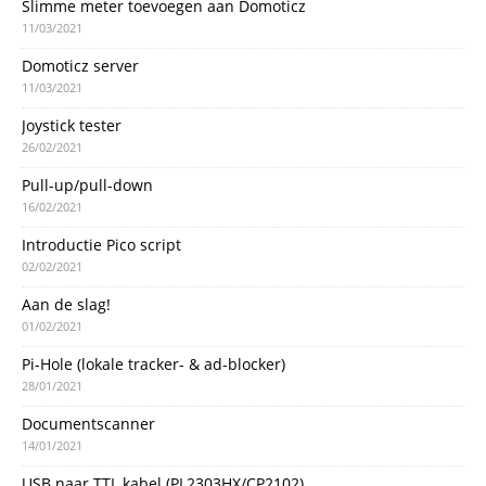
Slimme meter toevoegen aan Domoticz
11/03/2021
Domoticz server
11/03/2021
Joystick tester
26/02/2021
Pull-up/pull-down
16/02/2021
Introductie Pico script
02/02/2021
Aan de slag!
01/02/2021
Pi-Hole (lokale tracker- & ad-blocker)
28/01/2021
Documentscanner
14/01/2021
USB naar TTL kabel (PL2303HX/CP2102)