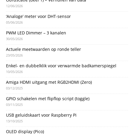
12/06/2026
‘Analoge’ meter voor DHT-sensor
05/06/2026
PWM LED Dimmer – 3 kanalen
30/05/2026
Actuele meetwaarden op ronde teller
23/05/2026
Enkel- en dubbelklik voor verwarmde badkamerspiegel
10/05/2026
Amiga HDMI uitgang met RGB2HDMI (Zero)
03/12/2025
GPIO schakelen met flipflop script (toggle)
03/11/2025
USB geluidskaart voor Raspberry Pi
13/10/2025
OLED display (Pico)