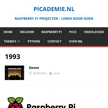
PICADEMIE.NL
RASPBERRY PI PROJECTEN - LEREN DOOR DOEN
HOME
WELKOM!
RASPBERRY PI
PICO
VIDEOLESSEN
THEMA’S
PYTHON
CONTACT
OVER MIJ
1993
Doom
26/08/2023
HanD