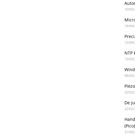
Auto
10/05/
Micro
19/04/
Preci
15/04/
NTP k
15/03/
Wind
08/03/
Piëzo
22/02/
De ju
22/02/
Handm
(Pico)
21/02/