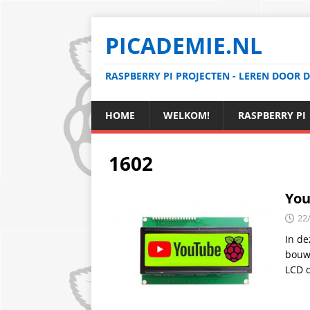
PICADEMIE.NL
RASPBERRY PI PROJECTEN - LEREN DOOR 
HOME
WELKOM!
RASPBERRY PI
1602
You
22
In de
bouwt
LCD 