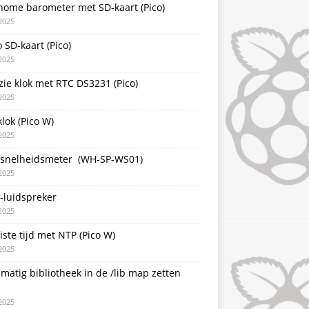
nome barometer met SD-kaart (Pico)
2025
 SD-kaart (Pico)
2025
zie klok met RTC DS3231 (Pico)
2025
lok (Pico W)
2025
snelheidsmeter (WH-SP-WS01)
2025
-luidspreker
2025
iste tijd met NTP (Pico W)
2025
atig bibliotheek in de /lib map zetten
2025