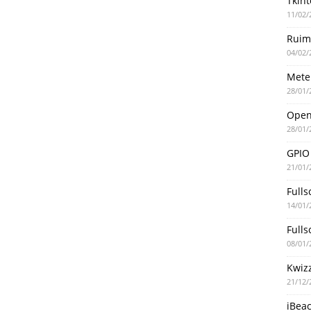
Tkint
11/02/
Ruim
04/02/
Mete
28/01/
Ope
28/01/
GPIO
21/01/
Fulls
14/01/
Fulls
08/01/
Kwiz
21/12/
iBea