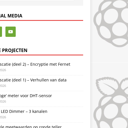
IAL MEDIA
E PROJECTEN
catie (deel 2) – Encryptie met Fernet
2026
catie (deel 1) – Verhullen van data
2026
oge’ meter voor DHT-sensor
2026
LED Dimmer – 3 kanalen
2026
ele meetwaarden op ronde teller