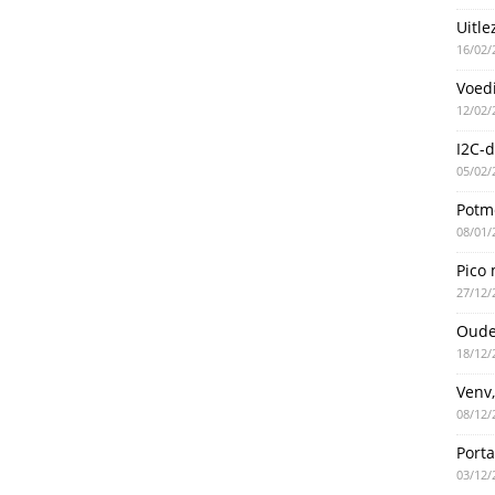
Uitle
16/02/
Voed
12/02/
I2C-d
05/02/
Potme
08/01/
Pico 
27/12/
Oude
18/12/
Venv,
08/12/
Port
03/12/