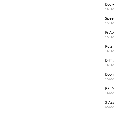
Docke
29/11/
Spee
24/11/
Pi-A
20/11/
Rotar
17/11/
DHT-
11/11/
Doo
26/08/
RPi-
11/08/
3-As
05/08/