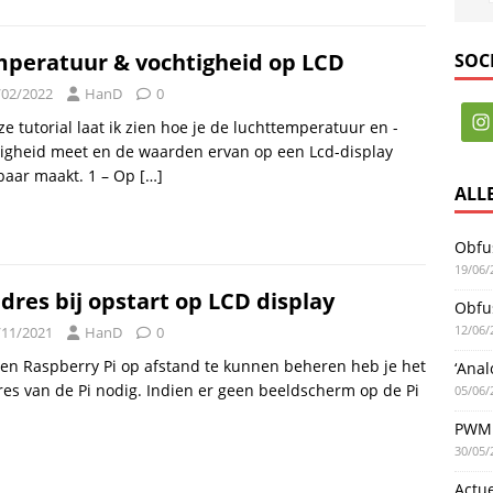
peratuur & vochtigheid op LCD
SOC
/02/2022
HanD
0
ze tutorial laat ik zien hoe je de luchttemperatuur en -
igheid meet en de waarden ervan op een Lcd-display
baar maakt. 1 – Op
[…]
ALL
Obfus
19/06/
adres bij opstart op LCD display
Obfus
12/06/
/11/2021
HanD
0
n Raspberry Pi op afstand te kunnen beheren heb je het
‘Anal
res van de Pi nodig. Indien er geen beeldscherm op de Pi
05/06/
PWM 
30/05/
Actu