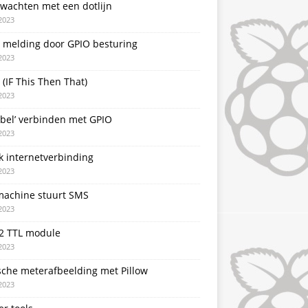
 wachten met een dotlijn
2023
T melding door GPIO besturing
2023
 (IF This Then That)
2023
rbel’ verbinden met GPIO
2023
k internetverbinding
2023
achine stuurt SMS
2023
2 TTL module
2023
sche meterafbeelding met Pillow
2023