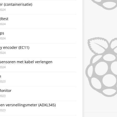
r (containerisatie)
2024
dtest
2024
pps
2024
y encoder (EC11)
2024
sensoren met kabel verlengen
2024
m
2023
Monitor
2023
sen versnellingsmeter (ADXL345)
2023