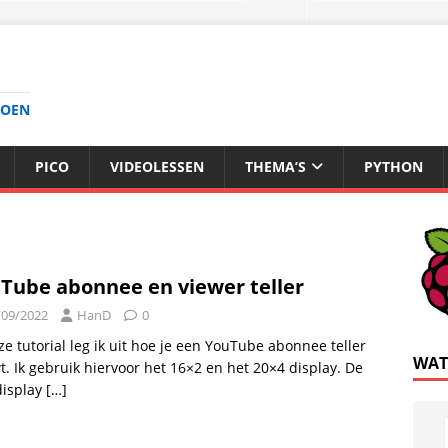
DOEN
PICO
VIDEOLESSEN
THEMA’S
PYTHON
Tube abonnee en viewer teller
/09/2022
HanD
0
ze tutorial leg ik uit hoe je een YouTube abonnee teller
WAT
. Ik gebruik hiervoor het 16×2 en het 20×4 display. De
display
[…]