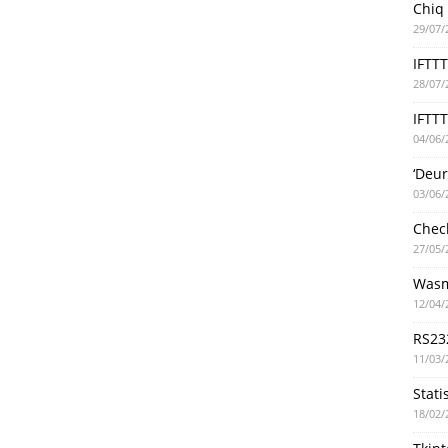
Chiq
29/07/
IFTT
28/07/
IFTTT
04/06/
‘Deu
03/06/
Chec
27/05/
Wasm
12/04/
RS23
11/03/
Stati
18/02/