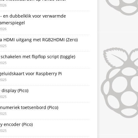
2026
l- en dubbelklik voor verwarmde
amerspiegel
2026
a HDMI uitgang met RGB2HDMI (Zero)
2025
schakelen met flipflop script (toggle)
2025
eluidskaart voor Raspberry Pi
2025
display (Pico)
2025
 numeriek toetsenbord (Pico)
2025
y encoder (Pico)
2025