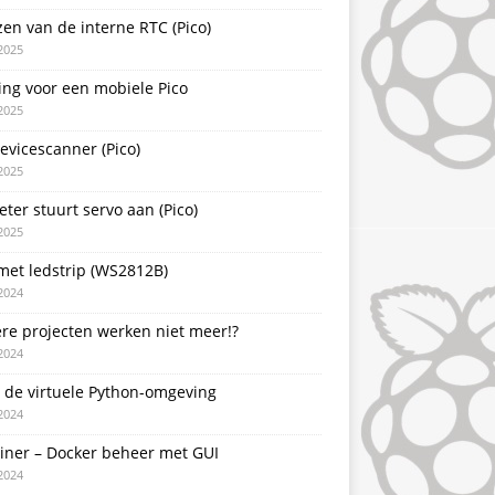
zen van de interne RTC (Pico)
2025
ing voor een mobiele Pico
2025
evicescanner (Pico)
2025
ter stuurt servo aan (Pico)
2025
met ledstrip (WS2812B)
2024
re projecten werken niet meer!?
2024
 de virtuele Python-omgeving
2024
ainer – Docker beheer met GUI
2024