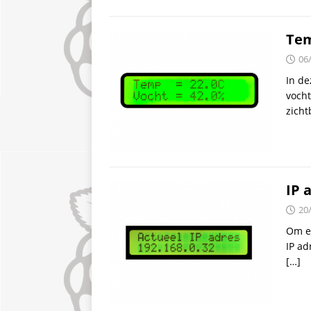
Tem
06
In de
vocht
zicht
IP 
20
Om ee
IP ad
[…]