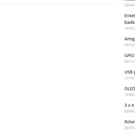
23/05/
Enke
badk
10/05/
Amig
03/12/
GPIO 
03/11/
USB g
13/10/
OLED 
15/09/
3 x 4
02/08/
Rotar
26/07/