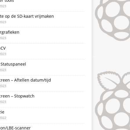
er tools
2023
te op de SD-kaart vrijmaken
2023
rgrafieken
2023
nCV
2023
 Statuspaneel
2023
creen – Aftellen datum/tijd
2023
creen – Stopwatch
2023
zie
2022
con/LBE-scanner